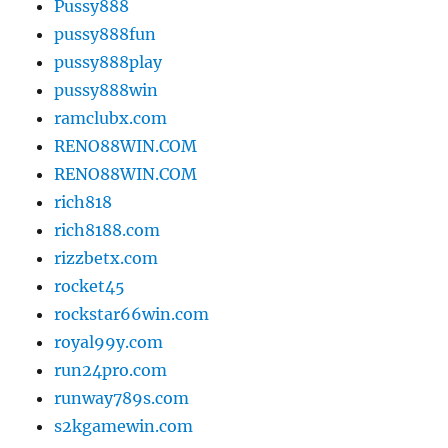
Pussy888
pussy888fun
pussy888play
pussy888win
ramclubx.com
RENO88WIN.COM
RENO88WIN.COM
rich818
rich8188.com
rizzbetx.com
rocket45
rockstar66win.com
royal99y.com
run24pro.com
runway789s.com
s2kgamewin.com