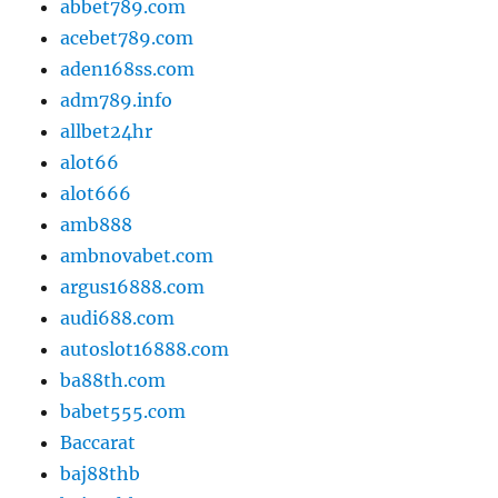
abbet789.com
acebet789.com
aden168ss.com
adm789.info
allbet24hr
alot66
alot666
amb888
ambnovabet.com
argus16888.com
audi688.com
autoslot16888.com
ba88th.com
babet555.com
Baccarat
baj88thb