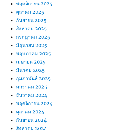
พฤศจิกายน 2025
ตุลาคม 2025
กันยายน 2025
สิงหาคม 2025
กรกฎาคม 2025
มิถุนายน 2025
พฤษภาคม 2025
เมษายน 2025
มีนาคม 2025
กุมภาพันธ์ 2025
มกราคม 2025
ธันวาคม 2024
พฤศจิกายน 2024
ตุลาคม 2024
กันยายน 2024
สิงหาคม 2024