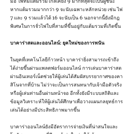
มือ ไพ่ที่มีแต้มรวมใกล้เคียง 9 มากที่สุดจะเป็นผู้ชนะ
หากแต้มรวมมากกว่า 9 จะนับเฉพาะหลักหน่วย เช่น ไพ่
7 และ 9 รวมแล้วได้ 16 จะนับเป็น 6 นอกจากนี้ยังมีกฎ
พิเศษในการจั่วไพ่ใบที่สามที่ขึ้นอยู่กับแต้มรวมที่เกิดขึ้น
บาคาร่าสดและออนไลน์: ยุคใหม่ของการพนัน
ในยุคที่เทคโนโลยีก้าวหน้า บาคาร่ายิ่งสามารถเข้าถึง
ได้ง่ายขึ้นผ่านแพลตฟอร์มออนไลน์ การเล่นบาคาร่าสด
ผ่านอินเทอร์เน็ตช่วยให้ผู้เล่นได้สัมผัสบรรยากาศของคา
สิโนจากที่บ้าน ไม่ว่าจะเป็นการสนทนากับเจ้ามือตัวจริง
หรือผู้เล่นท่านอื่นผ่านหน้าจอ อีกทั้งยังมีระบบสถิติและ
ข้อมูลวิเคราะห์ให้ผู้เล่นได้ศึกษาเพื่อวางแผนกลยุทธ์การ
เล่นได้อย่างมีประสิทธิภาพมากขึ้น
บาคาร่าออนไลน์ยังมีอัตราการจ่ายเงินที่น่าสนใจและ