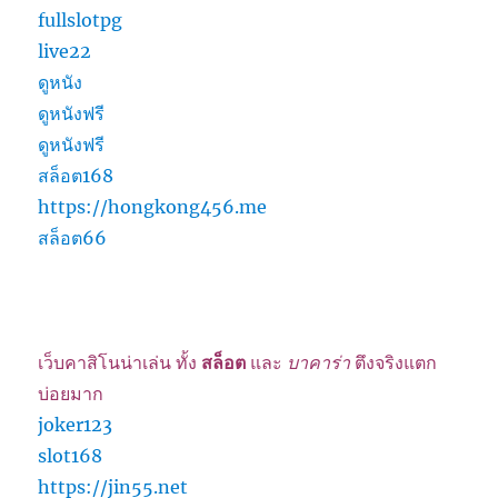
fullslotpg
live22
ดูหนัง
ดูหนังฟรี
ดูหนังฟรี
สล็อต168
https://hongkong456.me
สล็อต66
เว็บคาสิโนน่าเล่น ทั้ง
สล็อต
และ
บาคาร่า
ตึงจริงแตก
บ่อยมาก
joker123
slot168
https://jin55.net