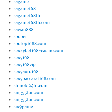
sagame
sagame168
sagame168th
sagame168th.com
sawan888
sbobet
sbotop1688.com
sexxybet168-casino.com
sexy168
sexy168vip
sexyauto168
sexybaccarat168.com
shinobi24hr.com
sing55fun.com
sing55fun.com
six9game