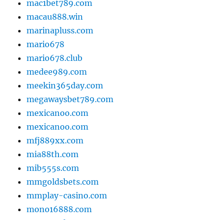
mac1bet789.com
macau888.win
marinapluss.com
mario678
mario678.club
medee989.com
meekin365day.com
megawaysbet789.com
mexicanoo.com
mexicanoo.com
mfj889xx.com
mia88th.com
mib555s.com
mmgoldsbets.com
mmplay-casino.com
mono16888.com