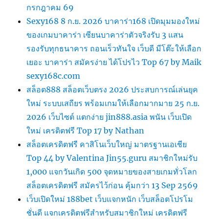
กรกฎาคม 69
Sexy168 8 ก.ย. 2026 บาคาร่า168 เปิดมุมมองใหม่
ของเกมบาคาร่า เซียนบาคาร่าตัวจริงรับ 3 แสน
รองรับทุกธนาคาร ถอนเร็วทันใจ เว็บดี มีโต๊ะให้เลือก
เยอะ บาคาร่า สมัครง่าย ได้โปรไว Top 67 by Maik
sexy168c.com
สล็อต888 สล็อตเว็บตรง 2026 ประสบการณ์เล่นยุค
ใหม่ ระบบเสถียร พร้อมเกมให้เลือกมากมาย 25 ก.ย.
2026 เว็บไซต์ แตกง่าย jin888.asia พนัน เว็บเปิด
ใหม่ เครดิตฟรี Top 17 by Nathan
สล็อตเครดิตฟรี คาสิโนเว็บใหญ่ มาตรฐานเอเชีย
Top 44 by Valentina Jin55.guru สมาชิกใหม่รับ
1,000 แจกวันเกิด 500 จุดหมายของสายเกมทั่วโลก
สล็อตเครดิตฟรี สมัครไว้ก่อน คุ้มกว่า 13 Sep 2569
เว็บเปิดใหม่ 188bet เว็บแจกหนัก เว็บสล็อตโปรโม
ชั่นดี แจกเครดิตฟรีสำหรับสมาชิกใหม่ เครดิตฟรี