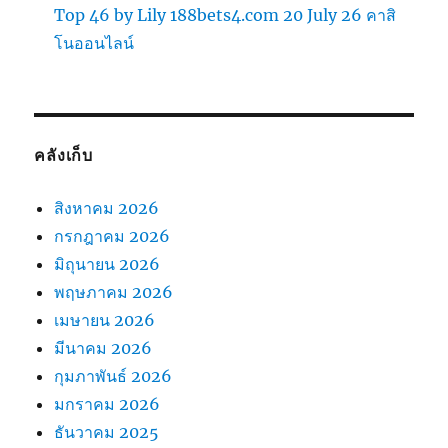
Top 46 by Lily 188bets4.com 20 July 26 คาสิ
โนออนไลน์
คลังเก็บ
สิงหาคม 2026
กรกฎาคม 2026
มิถุนายน 2026
พฤษภาคม 2026
เมษายน 2026
มีนาคม 2026
กุมภาพันธ์ 2026
มกราคม 2026
ธันวาคม 2025