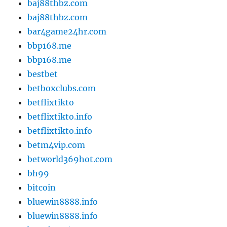
baj88thbz.com
baj88thbz.com
bar4game24hr.com
bbp168.me
bbp168.me
bestbet
betboxclubs.com
betflixtikto
betflixtikto.info
betflixtikto.info
betm4vip.com
betworld369hot.com
bh99
bitcoin
bluewin8888.info
bluewin8888.info