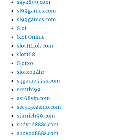
sky2899.com
sl99games.com
sl99games.com
Slot
Slot Online
slot1111ok.com
slot168
Slotxo
slotxo24hr
sqgame555s.com
sretthi99
ss168vip.com
ssc915casino.com
starrich99.com
sudyod888s.com
sudyod888s.com