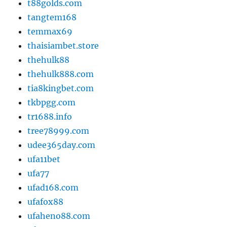
t88golds.com
tangtem168
temmax69
thaisiambet.store
thehulk88
thehulk888.com
tia8kingbet.com
tkbpgg.com
tr1688.info
tree78999.com
udee365day.com
ufa11bet
ufa77
ufad168.com
ufafox88
ufaheno88.com