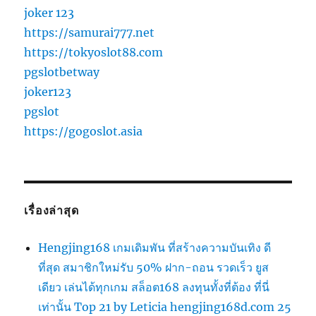
joker 123
https://samurai777.net
https://tokyoslot88.com
pgslotbetway
joker123
pgslot
https://gogoslot.asia
เรื่องล่าสุด
Hengjing168 เกมเดิมพัน ที่สร้างความบันเทิง ดี
ที่สุด สมาชิกใหม่รับ 50% ฝาก-ถอน รวดเร็ว ยูส
เดียว เล่นได้ทุกเกม สล็อต168 ลงทุนทั้งที่ต้อง ที่นี่
เท่านั้น Top 21 by Leticia hengjing168d.com 25