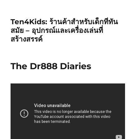
Ten4Kids: ร้านค้าสำหรับเด็กที่ทัน
สมัย – อุปกรณ์และเครื่องเล่นที่
สร้างสรรค์
The Dr888 Diaries