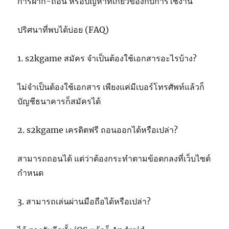
การฝาก-ถอน หรือปัญหาที่เกี่ยวข้องกับการใช้งาน
ปริศนาที่พบได้บ่อย (FAQ)
1. s2kgame สมัคร จำเป็นต้องใช้เอกสารอะไรบ้าง?
ไม่จำเป็นต้องใช้เอกสาร เพียงแค่มีเบอร์โทรศัพท์แล้วก็
บัญชีธนาคารก็สมัครได้
2. s2kgame เครดิตฟรี ถอนออกได้หรือเปล่า?
สามารถถอนได้ แต่ว่าต้องกระทำตามข้อตกลงที่เว็บไซต์
กำหนด
3. สามารถเล่นผ่านมือถือได้หรือเปล่า?