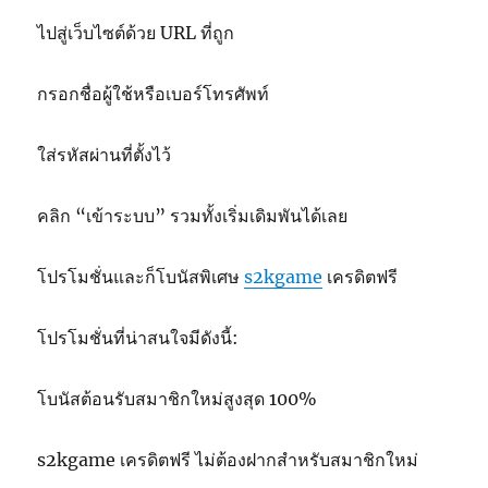
ไปสู่เว็บไซต์ด้วย URL ที่ถูก
กรอกชื่อผู้ใช้หรือเบอร์โทรศัพท์
ใส่รหัสผ่านที่ตั้งไว้
คลิก “เข้าระบบ” รวมทั้งเริ่มเดิมพันได้เลย
โปรโมชั่นและก็โบนัสพิเศษ
s2kgame
เครดิตฟรี
โปรโมชั่นที่น่าสนใจมีดังนี้:
โบนัสต้อนรับสมาชิกใหม่สูงสุด 100%
s2kgame เครดิตฟรี ไม่ต้องฝากสำหรับสมาชิกใหม่