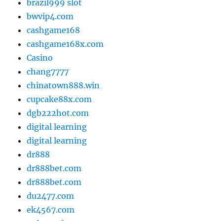
brazil999 slot
bwvip4.com
cashgame168
cashgame168x.com
Casino
chang7777
chinatown888.win
cupcake88x.com
dgb222hot.com
digital learning
digital learning
dr888
dr888bet.com
dr888bet.com
du2477.com
ek4567.com