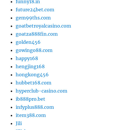
funny18.in
future24bet.com
gem99ths.com
goatbetroyalcasino.com
goatza888fin.com
golden456
gowingo88.com
happy168
hengjing168
hongkong456
hubbet168.com
hyperclub-casino.com
ib888pro.bet
infyplus888.com
item388.com
Jili