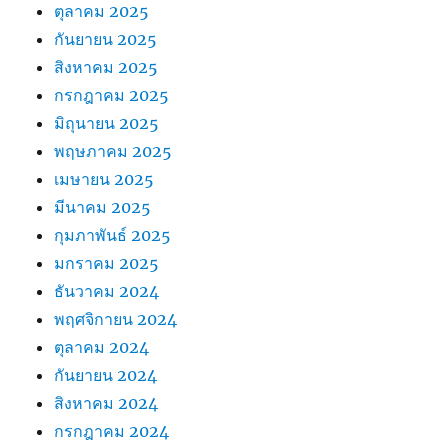
ตุลาคม 2025
กันยายน 2025
สิงหาคม 2025
กรกฎาคม 2025
มิถุนายน 2025
พฤษภาคม 2025
เมษายน 2025
มีนาคม 2025
กุมภาพันธ์ 2025
มกราคม 2025
ธันวาคม 2024
พฤศจิกายน 2024
ตุลาคม 2024
กันยายน 2024
สิงหาคม 2024
กรกฎาคม 2024