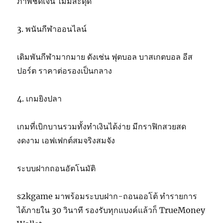
ภาพชัดเจน ไม่มีสะดุด
3. พนันกีฬาออนไลน์
เดิมพันกีฬามากมาย ดังเช่น ฟุตบอล บาสเกตบอล อีส
ปอร์ต ราคาต่อรองเป็นกลาง
4. เกมยิงปลา
เกมที่เบิกบานรวมทั้งทำเงินได้ง่าย มีกราฟิกสวยสด
งดงาม เอฟเฟกต์สมจริงสมจัง
ระบบฝากถอนอัตโนมัติ
s2kgame มาพร้อมระบบฝาก-ถอนออโต้ ทำรายการ
ได้ภายใน 30 วินาที รองรับทุกแบงค์แล้วก็ TrueMoney