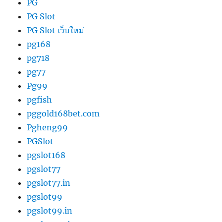
PG
PG Slot
PG Slot เว็บใหม่
pg168
pg718
pg77
Pg99
pgfish
pggold168bet.com
Pgheng99
PGSlot
pgslot168
pgslot77
pgslot77.in
pgslot99
pgslot99.in