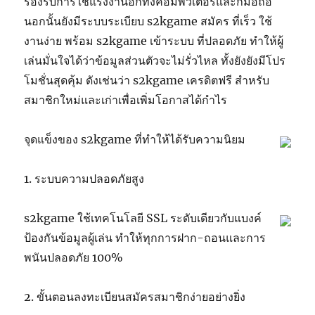
รองรับการใช้แรงงานอีกทั้งคอมพิวเตอร์และก็มือถือ
นอกนั้นยังมีระบบระเบียบ s2kgame สมัคร ที่เร็ว ใช้
งานง่าย พร้อม s2kgame เข้าระบบ ที่ปลอดภัย ทำให้ผู้
เล่นมั่นใจได้ว่าข้อมูลส่วนตัวจะไม่รั่วไหล ทั้งยังยังมีโปร
โมชั่นสุดคุ้ม ดังเช่นว่า s2kgame เครดิตฟรี สำหรับ
สมาชิกใหม่และเก่าเพื่อเพิ่มโอกาสได้กำไร
จุดแข็งของ s2kgame ที่ทำให้ได้รับความนิยม
1. ระบบความปลอดภัยสูง
s2kgame ใช้เทคโนโลยี SSL ระดับเดียวกับแบงค์
ป้องกันข้อมูลผู้เล่น ทำให้ทุกการฝาก-ถอนและการ
พนันปลอดภัย 100%
2. ขั้นตอนลงทะเบียนสมัครสมาชิกง่ายอย่างยิ่ง