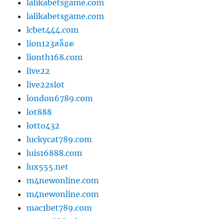
lalikabetsgame.com
lalikabetsgame.com
lcbet444.com
lion123สล็อต
lionth168.com
live22
live22slot
london6789.com
lot888
lotto432
luckycat789.com
luis16888.com
lux555.net
m4newonline.com
m4newonline.com
mac1bet789.com