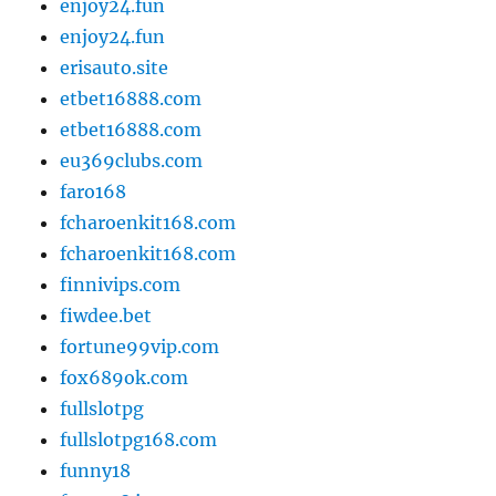
enjoy24.fun
enjoy24.fun
erisauto.site
etbet16888.com
etbet16888.com
eu369clubs.com
faro168
fcharoenkit168.com
fcharoenkit168.com
finnivips.com
fiwdee.bet
fortune99vip.com
fox689ok.com
fullslotpg
fullslotpg168.com
funny18