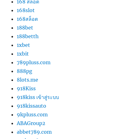
168 สล็อต
168slot
168สล็อต
188bet
188betth
1xbet
1xbit
789pluss.com
888pg
8lots.me
918Kiss
918kiss เข้าสู่ระบบ
918kissauto
9kpluss.com
ABAGroup2
abbet789.com