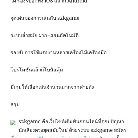
ได้ รองรับอีกทั้ง iOS แล้วก็ Android
จุดเด่นของการเล่นกับ s2kgame
ระบบล้ำสมัย ฝาก-ถอนอัตโนมัติ
รองรับการใช้แรงงานหลายเครื่องไม้เครื่องมือ
โปรโมชั่นแล้วก็โบนัสคุ้ม
มีเกมให้เลือกเล่นจำนวนมากจากค่ายดัง
สรุป
s2kgame คือเว็บไซต์เดิมพันออนไลน์ที่ตอบปัญหา
นักเสี่ยงดวงยุคสมัยใหม่ ด้วยระบบ s2kgame สมัคร