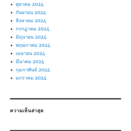
ตุลาคม 2024
กันยายน 2024
สิงหาคม 2024
กรกฎาคม 2024
มิถุนายน 2024
พฤษภาคม 2024
เมษายน 2024
มีนาคม 2024
กุมภาพันธ์ 2024
มกราคม 2024
ความเห็นล่าสุด