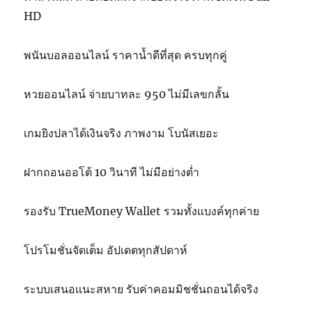
HD
พนันบอลออนไลน์ ราคาน้ำดีที่สุด ครบทุกคู่
หวยออนไลน์ จ่ายบาทละ 950 ไม่มีเลขกลั้น
เกมยิงปลาได้เงินจริง ภาพงาม โบนัสเยอะ
ฝากถอนออโต้ 10 วินาที ไม่มีอย่างต่ำ
รองรับ TrueMoney Wallet รวมทั้งแบงค์ทุกค่าย
โปรโมชั่นจัดเต็ม อัปเดตทุกสัปดาห์
ระบบเสนอแนะสหาย รับค่าคอมมิชชั่นถอนได้จริง