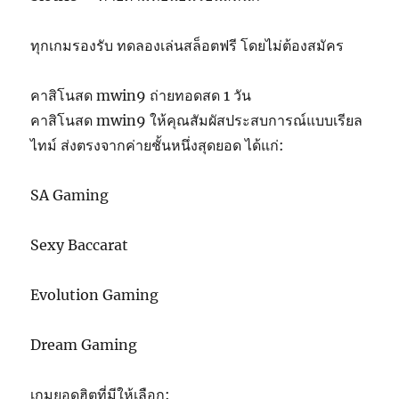
ทุกเกมรองรับ ทดลองเล่นสล็อตฟรี โดยไม่ต้องสมัคร
คาสิโนสด mwin9 ถ่ายทอดสด 1 วัน
คาสิโนสด mwin9 ให้คุณสัมผัสประสบการณ์แบบเรียล
ไทม์ ส่งตรงจากค่ายชั้นหนึ่งสุดยอด ได้แก่:
SA Gaming
Sexy Baccarat
Evolution Gaming
Dream Gaming
เกมยอดฮิตที่มีให้เลือก: