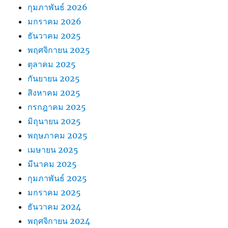
กุมภาพันธ์ 2026
มกราคม 2026
ธันวาคม 2025
พฤศจิกายน 2025
ตุลาคม 2025
กันยายน 2025
สิงหาคม 2025
กรกฎาคม 2025
มิถุนายน 2025
พฤษภาคม 2025
เมษายน 2025
มีนาคม 2025
กุมภาพันธ์ 2025
มกราคม 2025
ธันวาคม 2024
พฤศจิกายน 2024