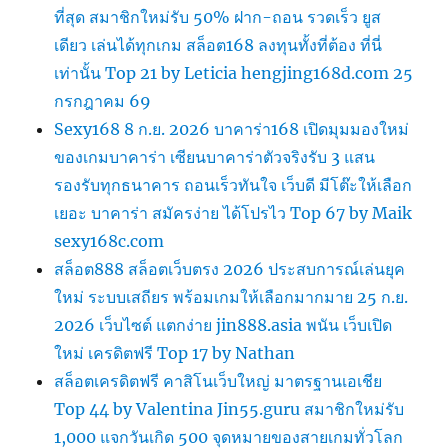
ที่สุด สมาชิกใหม่รับ 50% ฝาก-ถอน รวดเร็ว ยูส
เดียว เล่นได้ทุกเกม สล็อต168 ลงทุนทั้งที่ต้อง ที่นี่
เท่านั้น Top 21 by Leticia hengjing168d.com 25
กรกฎาคม 69
Sexy168 8 ก.ย. 2026 บาคาร่า168 เปิดมุมมองใหม่
ของเกมบาคาร่า เซียนบาคาร่าตัวจริงรับ 3 แสน
รองรับทุกธนาคาร ถอนเร็วทันใจ เว็บดี มีโต๊ะให้เลือก
เยอะ บาคาร่า สมัครง่าย ได้โปรไว Top 67 by Maik
sexy168c.com
สล็อต888 สล็อตเว็บตรง 2026 ประสบการณ์เล่นยุค
ใหม่ ระบบเสถียร พร้อมเกมให้เลือกมากมาย 25 ก.ย.
2026 เว็บไซต์ แตกง่าย jin888.asia พนัน เว็บเปิด
ใหม่ เครดิตฟรี Top 17 by Nathan
สล็อตเครดิตฟรี คาสิโนเว็บใหญ่ มาตรฐานเอเชีย
Top 44 by Valentina Jin55.guru สมาชิกใหม่รับ
1,000 แจกวันเกิด 500 จุดหมายของสายเกมทั่วโลก