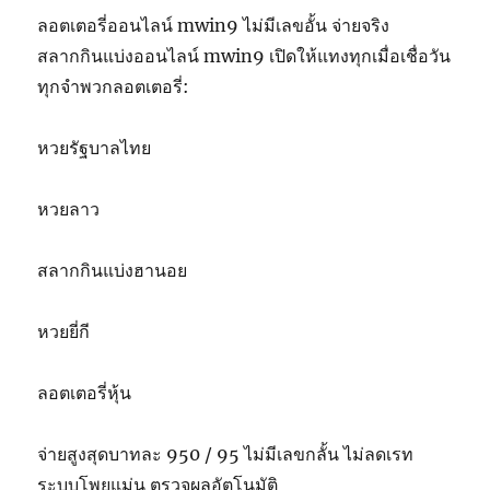
ลอตเตอรี่ออนไลน์ mwin9 ไม่มีเลขอั้น จ่ายจริง
สลากกินแบ่งออนไลน์ mwin9 เปิดให้แทงทุกเมื่อเชื่อวัน
ทุกจำพวกลอตเตอรี่:
หวยรัฐบาลไทย
หวยลาว
สลากกินแบ่งฮานอย
หวยยี่กี
ลอตเตอรี่หุ้น
จ่ายสูงสุดบาทละ 950 / 95 ไม่มีเลขกลั้น ไม่ลดเรท
ระบบโพยแม่น ตรวจผลอัตโนมัติ