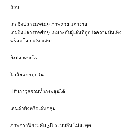
ถ้วน
เกมยิงปลา mwin9 ภาพสวย แตกง่าย
เกมยิงปลา mwin9 เหมาะกับผู้เล่นที่ถูกใจความบันเทิง
พร้อมโอกาสทำเงิน:
ยิงปลาตายไว
โบนัสแตกทุกวัน
ปรับอาวุธรวมทั้งกระสุนได้
เล่นลำพังหรือเล่นกลุ่ม
ภาพกราฟิกระดับ 3D ระบบลื่น ไม่สะดุด