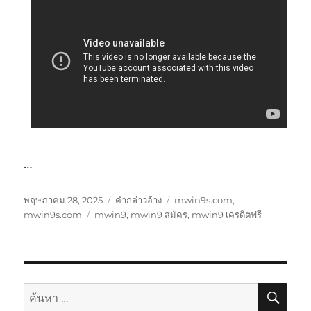
…
เขียน
รูป
หมวด
พฤษภาคม 28, 2025
คำกล่าวอ้าง
mwin9s.com
,
เมื่อ
ป้าย
แบบ
หมู่
mwin9s.com
mwin9
,
mwin9 สมัคร
,
mwin9 เครดิตฟรี
กำกับ
เรื่อง
ค้นห
ค้นหา: