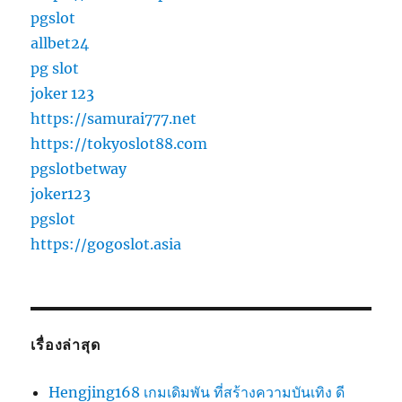
pgslot
allbet24
pg slot
joker 123
https://samurai777.net
https://tokyoslot88.com
pgslotbetway
joker123
pgslot
https://gogoslot.asia
เรื่องล่าสุด
Hengjing168 เกมเดิมพัน ที่สร้างความบันเทิง ดี