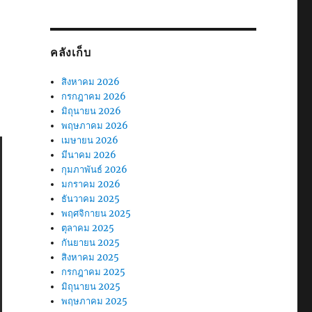
คลังเก็บ
สิงหาคม 2026
กรกฎาคม 2026
มิถุนายน 2026
พฤษภาคม 2026
เมษายน 2026
มีนาคม 2026
กุมภาพันธ์ 2026
มกราคม 2026
ธันวาคม 2025
พฤศจิกายน 2025
ตุลาคม 2025
กันยายน 2025
สิงหาคม 2025
กรกฎาคม 2025
มิถุนายน 2025
พฤษภาคม 2025