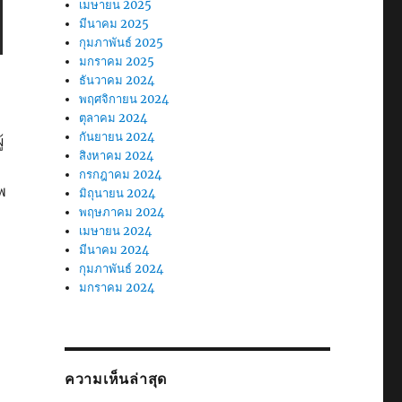
เมษายน 2025
มีนาคม 2025
กุมภาพันธ์ 2025
มกราคม 2025
ธันวาคม 2024
พฤศจิกายน 2024
ตุลาคม 2024
กันยายน 2024
้
สิงหาคม 2024
กรกฎาคม 2024
พ
มิถุนายน 2024
พฤษภาคม 2024
เมษายน 2024
มีนาคม 2024
กุมภาพันธ์ 2024
มกราคม 2024
ความเห็นล่าสุด