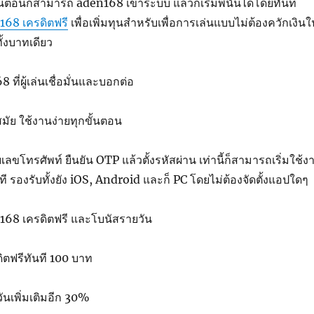
่ขั้นตอนก็สามารถ aden168 เข้าระบบ แล้วก็เริ่มพนันได้โดยทันที
168 เครดิตฟรี
เพื่อเพิ่มทุนสำหรับเพื่อการเล่นแบบไม่ต้องควักเงินใ
ั้งบาทเดียว
ที่ผู้เล่นเชื่อมั่นและบอกต่อ
ัย ใช้งานง่ายทุกขั้นตอน
ขโทรศัพท์ ยืนยัน OTP แล้วตั้งรหัสผ่าน เท่านี้ก็สามารถเริ่มใช้ง
ี รองรับทั้งยัง iOS, Android และก็ PC โดยไม่ต้องจัดตั้งแอปใดๆ
168 เครดิตฟรี และโบนัสรายวัน
ิตฟรีทันที 100 บาท
นเพิ่มเติมอีก 30%