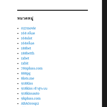
หมวดหมู่
037movie
168 สล็อต
168slot
168สล็อต
188bet
188betth
1xbet
1xbit
789pluss.com
888pg
8lots.me
918Kiss
918kiss เข้าสู่ระบบ
918kissauto
9kpluss.com
ABAGroup2