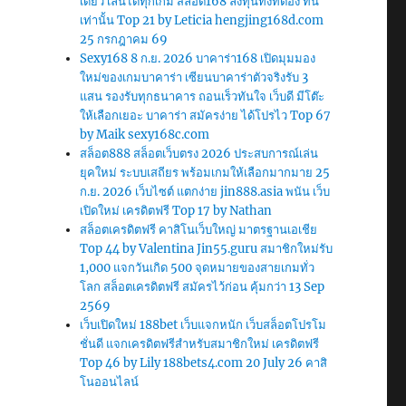
เดียว เล่นได้ทุกเกม สล็อต168 ลงทุนทั้งที่ต้อง ที่นี่
เท่านั้น Top 21 by Leticia hengjing168d.com
25 กรกฎาคม 69
Sexy168 8 ก.ย. 2026 บาคาร่า168 เปิดมุมมอง
ใหม่ของเกมบาคาร่า เซียนบาคาร่าตัวจริงรับ 3
แสน รองรับทุกธนาคาร ถอนเร็วทันใจ เว็บดี มีโต๊ะ
ให้เลือกเยอะ บาคาร่า สมัครง่าย ได้โปรไว Top 67
by Maik sexy168c.com
สล็อต888 สล็อตเว็บตรง 2026 ประสบการณ์เล่น
ยุคใหม่ ระบบเสถียร พร้อมเกมให้เลือกมากมาย 25
ก.ย. 2026 เว็บไซต์ แตกง่าย jin888.asia พนัน เว็บ
เปิดใหม่ เครดิตฟรี Top 17 by Nathan
สล็อตเครดิตฟรี คาสิโนเว็บใหญ่ มาตรฐานเอเชีย
Top 44 by Valentina Jin55.guru สมาชิกใหม่รับ
1,000 แจกวันเกิด 500 จุดหมายของสายเกมทั่ว
โลก สล็อตเครดิตฟรี สมัครไว้ก่อน คุ้มกว่า 13 Sep
2569
เว็บเปิดใหม่ 188bet เว็บแจกหนัก เว็บสล็อตโปรโม
ชั่นดี แจกเครดิตฟรีสำหรับสมาชิกใหม่ เครดิตฟรี
Top 46 by Lily 188bets4.com 20 July 26 คาสิ
โนออนไลน์