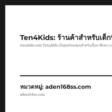
Ten4Kids: ร้านค้าสำหรับเด็กที
ten4kids.com Ten4Kids เป็นศูนย์ของคุณสำหรับเนื้อหาที่เหมาะกับ
หมวดหมู่:
aden168ss.com
aden168ss.com