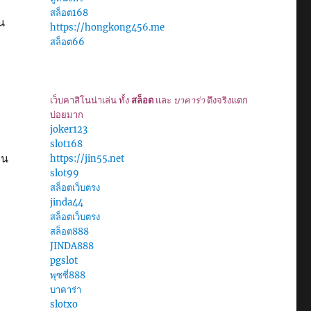
สล็อต168
น
https://hongkong456.me
สล็อต66
เว็บคาสิโนน่าเล่น ทั้ง
สล็อต
และ
บาคาร่า
ตึงจริงแตก
บ่อยมาก
joker123
slot168
าน
https://jin55.net
slot99
สล็อตเว็บตรง
jinda44
สล็อตเว็บตรง
สล็อต888
JINDA888
pgslot
พุซซี่888
บาคาร่า
slotxo