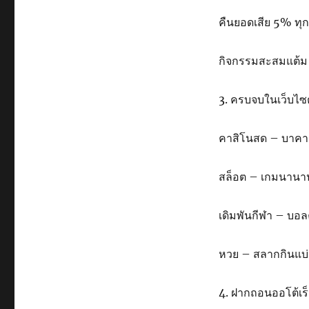
คืนยอดเสีย 5% ทุก
กิจกรรมสะสมแต้ม 
3. ครบจบในเว็บไซ
คาสิโนสด – บาคาร่
สล็อต – เกมนานา
เดิมพันกีฬา – บอ
หวย – สลากกินแบ่ง
4. ฝากถอนออโต้เร็