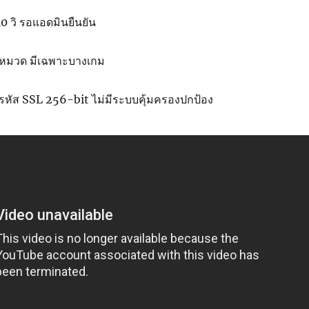
0 วิ รอแอดมินยืนยัน
กหมวด มีเฉพาะบางเกม
รหัส SSL 256-bit ไม่มีระบบคุ้มครองปกป้อง