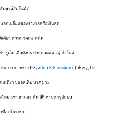
สัปดาห์อัตโนมัติ
แลกเปลี่ยนของรางวัลหรือเงินสด
ต์เดียว ทุกหมวดเกมพนัน
า รูเล็ต เสือมังกร ถ่ายทอดสด 24 ชั่วโมง
ประการจากค่าย PG,
aden168 เครดิตฟรี
Joker, JILI
ลคนเดียว บอลสเต็ป บาส มวย
ไทย ลาว ฮานอย หุ้น ยี่กี ครบทุกรูปแบบ
วที่สุดในระบบ