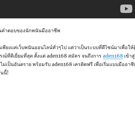
็นคำตอบของนักพนันมืออาชีพ
พียงแค่เว็บพนันออนไลน์ทั่วๆไป แต่ว่าเป็นระบบที่ดีไซน์มาเพื่อให้ผู
ณ์ที่ดีเยี่ยมที่สุด ตั้งแต่ aden168 สมัคร จนถึงการ
aden168
เข้าสู่
 ไม่เป็นอันตราย พร้อมรับ aden168 เครดิตฟรี เพื่อเริ่มแบบมืออาชี
นนี้!