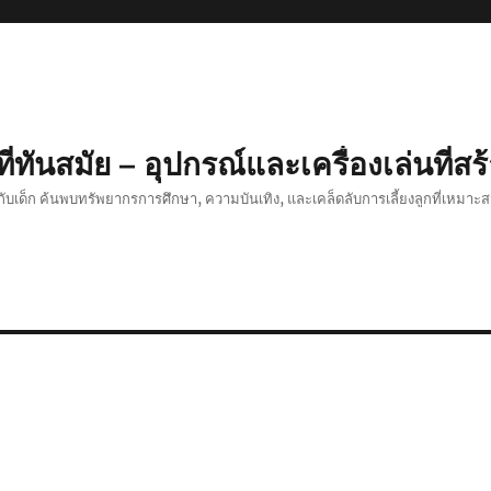
่ทันสมัย – อุปกรณ์และเครื่องเล่นที่สร
เด็ก ค้นพบทรัพยากรการศึกษา, ความบันเทิง, และเคล็ดลับการเลี้ยงลูกที่เหมาะสม