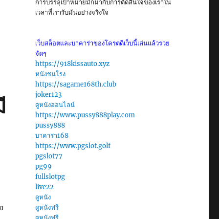
การบรรลุเป้าหมายมักมากับการตัดสินใจของเราใน
เวลาที่เรารับมันอย่างจริงใจ
เว็บสล็อตและบาคาร่าของโครตดีเว็บนี้เล่นแล้วรวย
จัดๆ
https://918kissauto.xyz
หนังชนโรง
https://sagame168th.club
joker123
ี
ดูหนังออนไลน์
https://www.pussy888play.com
pussy888
บาคาร่า168
https://www.pgslot.golf
pgslot77
pg99
fullslotpg
live22
ดูหนัง
ย
ดูหนังฟรี
ดูหนังฟรี