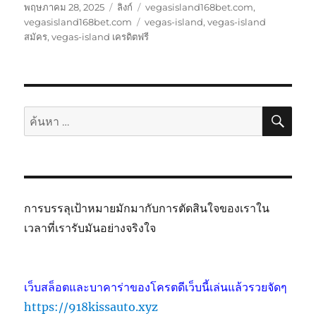
เขียน
รูป
หมวด
พฤษภาคม 28, 2025
ลิงก์
vegasisland168bet.com
,
เมื่อ
แบบ
ป้าย
หมู่
vegasisland168bet.com
vegas-island
,
vegas-island
เรื่อง
กำกับ
สมัคร
,
vegas-island เครดิตฟรี
ค้นห
ค้นหา:
การบรรลุเป้าหมายมักมากับการตัดสินใจของเราใน
เวลาที่เรารับมันอย่างจริงใจ
เว็บสล็อตและบาคาร่าของโครตดีเว็บนี้เล่นแล้วรวยจัดๆ
https://918kissauto.xyz