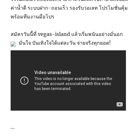
ค่าน้ำดี ระบบฝาก-ถอนเร็ว รองรับวอเลท โปรโมชั่นคุ้ม
พร้อมทีมงานมือโปร
สมัครวันนี้ที่ vegas-island แล้วเริ่มพนันอย่างมั่นอก
มั่นใจ บันเทิงใจได้แต่ละวัน จ่ายจริงทุกยอด!
…