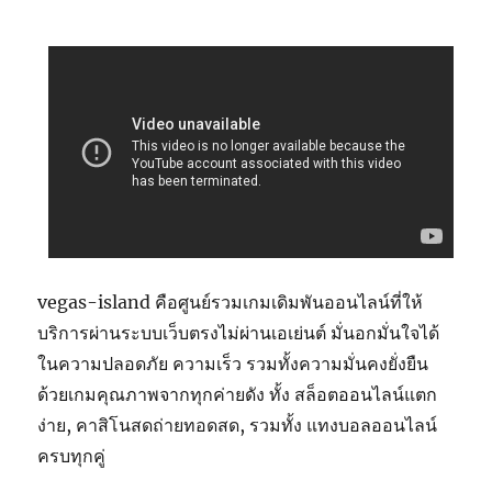
vegas-island คือศูนย์รวมเกมเดิมพันออนไลน์ที่ให้
บริการผ่านระบบเว็บตรงไม่ผ่านเอเย่นต์ มั่นอกมั่นใจได้
ในความปลอดภัย ความเร็ว รวมทั้งความมั่นคงยั่งยืน
ด้วยเกมคุณภาพจากทุกค่ายดัง ทั้ง สล็อตออนไลน์แตก
ง่าย, คาสิโนสดถ่ายทอดสด, รวมทั้ง แทงบอลออนไลน์
ครบทุกคู่