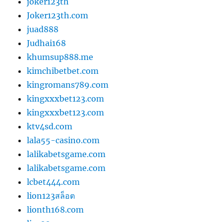
joker123th
Joker123th.com
juad888
Judhai168
khumsup888.me
kimchibetbet.com
kingromans789.com
kingxxxbet123.com
kingxxxbet123.com
ktv4sd.com
lala55-casino.com
lalikabetsgame.com
lalikabetsgame.com
lcbet444.com
lion123สล็อต
lionth168.com