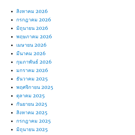
สิงหาคม 2026
กรกฎาคม 2026
มิถุนายน 2026
พฤษภาคม 2026
เมษายน 2026
มีนาคม 2026
กุมภาพันธ์ 2026
มกราคม 2026
ธันวาคม 2025
พฤศจิกายน 2025
ตุลาคม 2025
กันยายน 2025
สิงหาคม 2025
กรกฎาคม 2025
มิถุนายน 2025