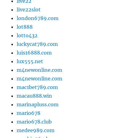
live22
live22slot
london6789.com
lot888
lotto432
luckycat789.com
luis16888.com
lux555.net
m4newonline.com
m4newonline.com
mac1bet789.com
macau888.win
marinapluss.com
mario678
mario678.club
medee989.com