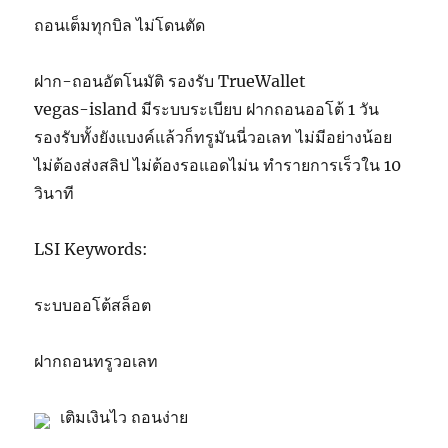
ถอนเต็มทุกบิล ไม่โดนตัด
ฝาก-ถอนอัตโนมัติ รองรับ TrueWallet
vegas-island มีระบบระเบียบ ฝากถอนออโต้ 1 วัน
รองรับทั้งยังแบงค์แล้วก็ทรูมันนี่วอเลท ไม่มีอย่างน้อย
ไม่ต้องส่งสลิป ไม่ต้องรอแอดไม่น ทำรายการเร็วใน 10
วินาที
LSI Keywords:
ระบบออโต้สล็อต
ฝากถอนทรูวอเลท
เติมเงินไว ถอนง่าย