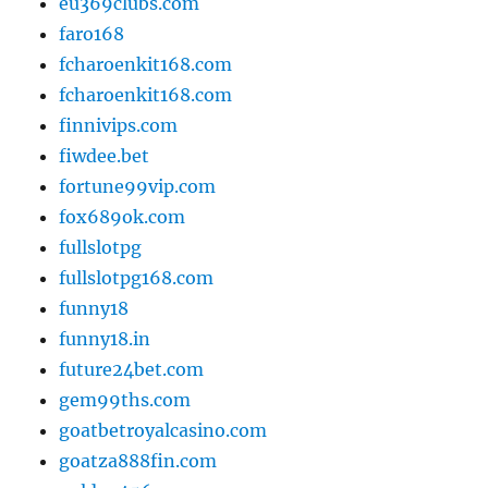
eu369clubs.com
faro168
fcharoenkit168.com
fcharoenkit168.com
finnivips.com
fiwdee.bet
fortune99vip.com
fox689ok.com
fullslotpg
fullslotpg168.com
funny18
funny18.in
future24bet.com
gem99ths.com
goatbetroyalcasino.com
goatza888fin.com