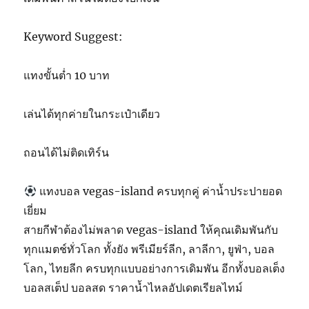
Keyword Suggest:
แทงขั้นต่ำ 10 บาท
เล่นได้ทุกค่ายในกระเป๋าเดียว
ถอนได้ไม่ติดเทิร์น
แทงบอล vegas-island ครบทุกคู่ ค่าน้ำประปายอด
เยี่ยม
สายกีฬาต้องไม่พลาด vegas-island ให้คุณเดิมพันกับ
ทุกแมตช์ทั่วโลก ทั้งยัง พรีเมียร์ลีก, ลาลีกา, ยูฟ่า, บอล
โลก, ไทยลีก ครบทุกแบบอย่างการเดิมพัน อีกทั้งบอลเต็ง
บอลสเต็ป บอลสด ราคาน้ำไหลอัปเดตเรียลไทม์