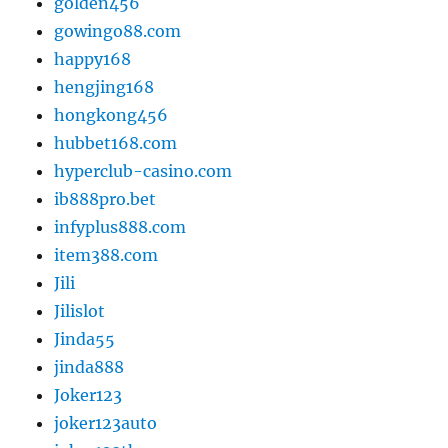
golden456
gowingo88.com
happy168
hengjing168
hongkong456
hubbet168.com
hyperclub-casino.com
ib888pro.bet
infyplus888.com
item388.com
Jili
Jilislot
Jinda55
jinda888
Joker123
joker123auto