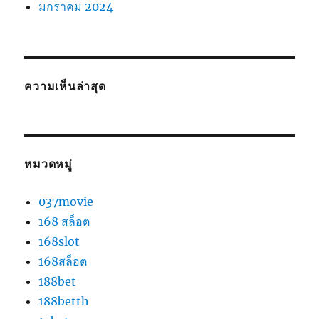
มกราคม 2024
ความเห็นล่าสุด
หมวดหมู่
037movie
168 สล็อต
168slot
168สล็อต
188bet
188betth