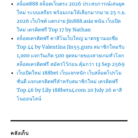
สล็อต888 สล็อตเว็บตรง 2026 ประสบการณ์เล่นยุค
ใหม่ ระบบเสถียร พร้อมเกมให้เลือกมากมาย 25 ก.ย.
2026 เว็บไซต์ แตกง่าย jin888.asia พนัน เว็บเปิด
ใหม่ เครดิตฟรี Top 17 by Nathan
สล็อตเครดิตฟรี คาสิโนเว็บใหญ่ มาตรฐานเอเชีย
Top 44 by Valentina Jin55.guru สมาชิกใหม่รับ
1,000 แจกวันเกิด 500 จุดหมายของสายเกมทั่วโลก
สล็อตเครดิตฟรี สมัครไว้ก่อน คุ้มกว่า 13 Sep 2569
เว็บเปิดใหม่ 188bet เว็บแจกหนัก เว็บสล็อตโปรโม
ชั่นดี แจกเครดิตฟรีสำหรับสมาชิกใหม่ เครดิตฟรี
Top 46 by Lily 188bets4.com 20 July 26 คาสิ
โนออนไลน์
คลังเก็บ