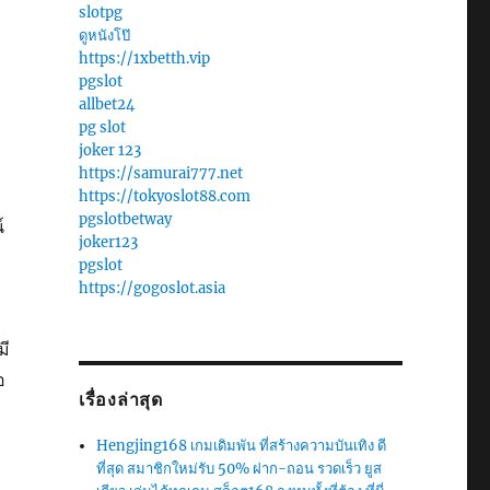
slotpg
ดูหนังโป๊
https://1xbetth.vip
pgslot
allbet24
pg slot
joker 123
https://samurai777.net
https://tokyoslot88.com
pgslotbetway
์
joker123
pgslot
https://gogoslot.asia
มี
อ
เรื่องล่าสุด
Hengjing168 เกมเดิมพัน ที่สร้างความบันเทิง ดี
ที่สุด สมาชิกใหม่รับ 50% ฝาก-ถอน รวดเร็ว ยูส