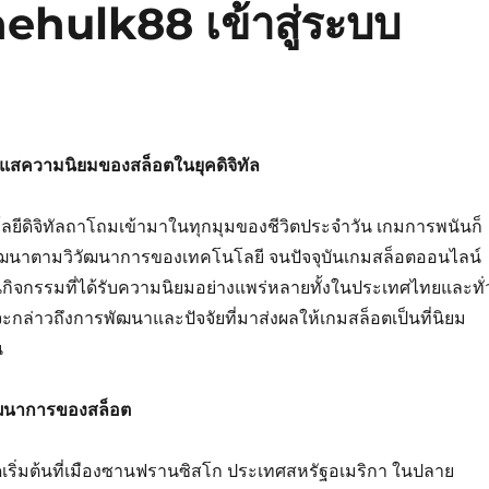
ehulk88 เข้าสู่ระบบ
สความนิยมของสล็อตในยุคดิจิทัล
โลยีดิจิทัลถาโถมเข้ามาในทุกมุมของชีวิตประจำวัน เกมการพนันก็
ัฒนาตามวิวัฒนาการของเทคโนโลยี จนปัจจุบันเกมสล็อตออนไลน์
กิจกรรมที่ได้รับความนิยมอย่างแพร่หลายทั้งในประเทศไทยและทั่
จะกล่าวถึงการพัฒนาและปัจจัยที่มาส่งผลให้เกมสล็อตเป็นที่นิยม
น
ัฒนาการของสล็อต
จุดเริ่มต้นที่เมืองซานฟรานซิสโก ประเทศสหรัฐอเมริกา ในปลาย