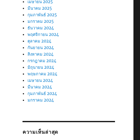
เมษายน 2025
มีนาคม 2025
กุมภาพันธ์ 2025
มกราคม 2025
ธันวาคม 2024
พฤศจิกายน 2024
ตุลาคม 2024
กันยายน 2024
สิงหาคม 2024
กรกฎาคม 2024
มิถุนายน 2024
พฤษภาคม 2024
เมษายน 2024
มีนาคม 2024
กุมภาพันธ์ 2024
มกราคม 2024
ความเห็นล่าสุด