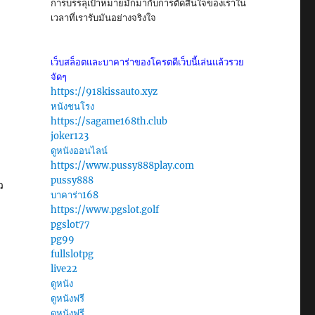
การบรรลุเป้าหมายมักมากับการตัดสินใจของเราใน
เวลาที่เรารับมันอย่างจริงใจ
เว็บสล็อตและบาคาร่าของโครตดีเว็บนี้เล่นแล้วรวย
จัดๆ
https://918kissauto.xyz
หนังชนโรง
https://sagame168th.club
joker123
ดูหนังออนไลน์
https://www.pussy888play.com
pussy888
ว
บาคาร่า168
https://www.pgslot.golf
pgslot77
pg99
fullslotpg
live22
ดูหนัง
ดูหนังฟรี
ดูหนังฟรี