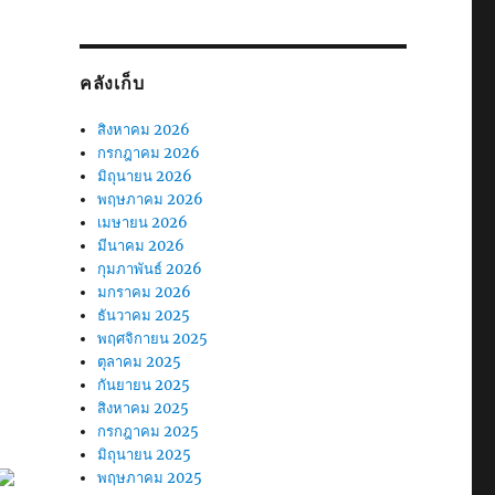
คลังเก็บ
สิงหาคม 2026
กรกฎาคม 2026
มิถุนายน 2026
พฤษภาคม 2026
เมษายน 2026
มีนาคม 2026
กุมภาพันธ์ 2026
มกราคม 2026
ธันวาคม 2025
พฤศจิกายน 2025
ตุลาคม 2025
กันยายน 2025
สิงหาคม 2025
กรกฎาคม 2025
มิถุนายน 2025
พฤษภาคม 2025