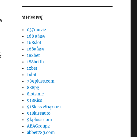
หมวดหมู่
อ
037movie
168 สล็อต
168slot
168สล็อต
้
188bet
188betth
1xbet
1xbit
789pluss.com
888pg
8lots.me
918Kiss
918kiss เข้าสู่ระบบ
918kissauto
9kpluss.com
ABAGroup2
abbet789.com