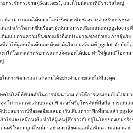
มายกระจัดกระจาย (Scatters), และก็โบนัสเกมที่มีรางวัลใหญ่
ตที่สามารถเล่นได้หลายไลน์ ซึ่งช่วยเพิ่มช่องทางสำหรับการชนะ
เกมน่าเร้าใจมากขึ้นเรื่อยๆ ผู้เล่นสามารถเลือกเล่นเกมpgslot99ที่
ยต้นแบบตามความชื่นชอบแล้วก็งบประมาณของตัวเอง การลุ้นรับ
ที่ทำให้ผู้เล่นตื่นเต้นและตื่นตาตื่นใจ เกมสล็อตที่ pgslot มักมีแจ็ค
 และก็ได้โอกาสสำหรับการแตกแจ็คพอตได้บ่อย ทำให้ผู้เล่นมีโอกาส
ญ่
ัยในการพัฒนาเกม เล่นเกมได้อย่างง่ายดายและไม่มีสะดุด
เทคโนโลยีที่ทันสมัยในการพัฒนาเกม ทำให้การเล่นเกมเป็นไปอย่า
ดุด ไม่ว่าคุณจะเล่นบนคอมพิวเตอร์หรือโทรศัพท์มือถือ การเล่นเก
ห้ประสบการณ์ที่ยอดเยี่ยมเสมอ เว้นเสียแต่กราฟิกที่สวยแล้ว pgslo
่าเร้าใจและเหมือนจริง ทำให้ผู้เล่นรู้สึกราวกับอยู่ในโลกของเกมจริง
็ดนตรีในเกมถูกดีไซน์มาอย่างละเอียดลออเพื่อเพิ่มความสนุกและ