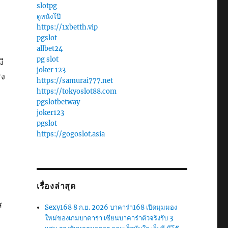
slotpg
ดูหนังโป๊
https://1xbetth.vip
pgslot
allbet24
pg slot
มี
joker 123
ิง
https://samurai777.net
https://tokyoslot88.com
pgslotbetway
joker123
pgslot
https://gogoslot.asia
เรื่องล่าสุด
ส
Sexy168 8 ก.ย. 2026 บาคาร่า168 เปิดมุมมอง
ใหม่ของเกมบาคาร่า เซียนบาคาร่าตัวจริงรับ 3