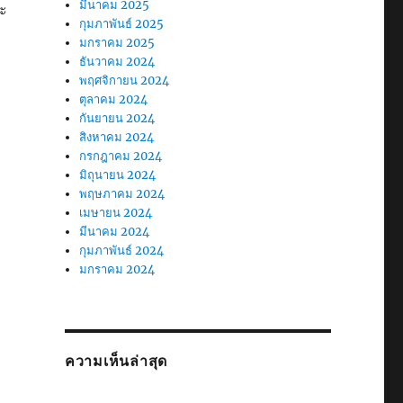
มีนาคม 2025
นะ
กุมภาพันธ์ 2025
มกราคม 2025
ธันวาคม 2024
พฤศจิกายน 2024
ตุลาคม 2024
ม
กันยายน 2024
สิงหาคม 2024
กรกฎาคม 2024
มิถุนายน 2024
พฤษภาคม 2024
เมษายน 2024
มีนาคม 2024
กุมภาพันธ์ 2024
มกราคม 2024
ความเห็นล่าสุด