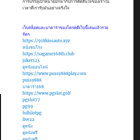
การบรรลุเป้าหมายมักมากับการตัดสินใจของเราใน
เวลาที่เรารับมันอย่างจริงใจ
เว็บสล็อตและบาคาร่าของโครตดีเว็บนี้เล่นแล้วรวย
จัดๆ
https://918kissauto.xyz
หนังชนโรง
https://sagame168th.club
joker123
ดูหนังออนไลน์
https://www.pussy888play.com
pussy888
บาคาร่า168
https://www.pgslot.golf
pgslot77
pg99
fullslotpg
live22
ดูหนัง
ดูหนังฟรี
ดูหนังฟรี