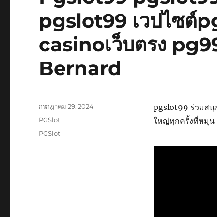
pgslot99 เวปไซต์pg 
casinoเว็บตรง pg9
Bernard
เขียน
กรกฎาคม 29, 2024
pgslot99 ร่วมสนุกก
เมื่อ
หมวด
PGSlot
ใหญ่ทุกครั้งที่หมุน
หมู่
ป้าย
PGSlot
กำกับ