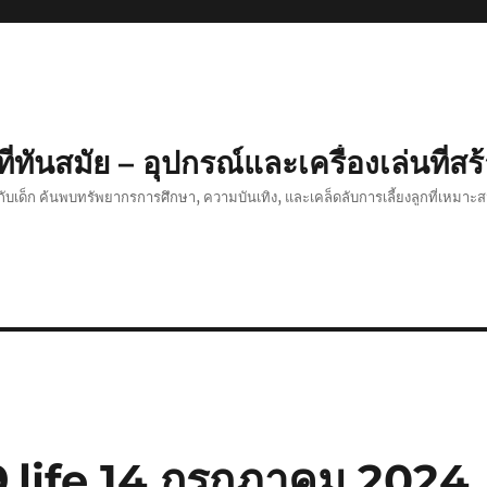
่ทันสมัย – อุปกรณ์และเครื่องเล่นที่สร
เด็ก ค้นพบทรัพยากรการศึกษา, ความบันเทิง, และเคล็ดลับการเลี้ยงลูกที่เหมาะสม
.life 14 กรกฎาคม 2024