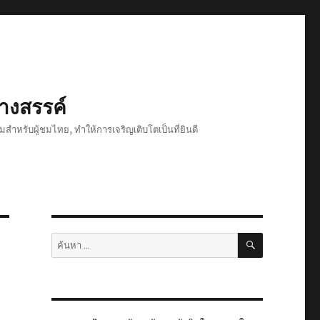
้างสรรค์
สำหรับผู้ชมไทย, ทำให้การเจริญเติบโตเป็นที่ยินดี
ค้นหา
ค้นหา: