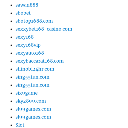
sawan888
sbobet
sbotop1688.com
sexxybet168-casino.com
sexy168
sexy168vip
sexyauto168
sexybaccarat168.com
shinobi24hr.com
sing55fun.com
sing55fun.com
six9game
sky2899.com
sl99games.com
sl99games.com
Slot