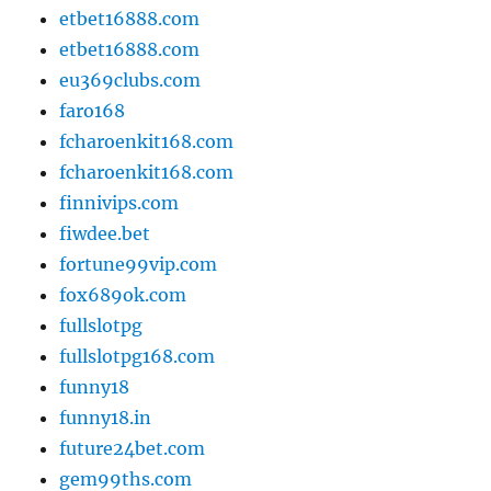
etbet16888.com
etbet16888.com
eu369clubs.com
faro168
fcharoenkit168.com
fcharoenkit168.com
finnivips.com
fiwdee.bet
fortune99vip.com
fox689ok.com
fullslotpg
fullslotpg168.com
funny18
funny18.in
future24bet.com
gem99ths.com