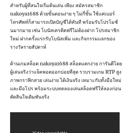
สำหรับผู้ที่สนใจเริ่มต้นเล่น เพียง สมัครสมาชิก
nakoya1688 ด้วยขั้นตอนง่าย ๆ ไม่กี่ขั้น ใช้แค่เบอร์
โทรศัพท์ก็สามารถเปิดบัญชีได้ทันที พร้อมรับโปรโมชั่
นมากมาย เช่น โบนัสเครดิตฟรีไม่ต้องฝาก โปรสมาชิก
ใหม่ ฝากครั้งแรกรับโบนัสเพิ่ม และกิจกรรมแจกของ
รางวัลรายสัปดาห์
ด้านเกมสล็อต nakoya1688 สล็อตแตกง่าย การันตีโดย
ผู้เล่นจริงว่าแจ็คพอตออกบ่อยที่สุด รวบรวมเกม RTP สูง
ภาพกราฟิกสวย เล่นง่าย ได้เงินจริง เหมาะกับทั้งมือใหม่
และมือโปร พร้อมระบบทดลองเล่นสล็อตฟรีให้ลองก่อน
ตัดสินใจเดิมพันจริง