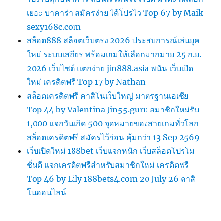
เยอะ บาคาร่า สมัครง่าย ได้โปรไว Top 67 by Maik
sexy168c.com
สล็อต888 สล็อตเว็บตรง 2026 ประสบการณ์เล่นยุค
ใหม่ ระบบเสถียร พร้อมเกมให้เลือกมากมาย 25 ก.ย.
2026 เว็บไซต์ แตกง่าย jin888.asia พนัน เว็บเปิด
ใหม่ เครดิตฟรี Top 17 by Nathan
สล็อตเครดิตฟรี คาสิโนเว็บใหญ่ มาตรฐานเอเชีย
Top 44 by Valentina Jin55.guru สมาชิกใหม่รับ
1,000 แจกวันเกิด 500 จุดหมายของสายเกมทั่วโลก
สล็อตเครดิตฟรี สมัครไว้ก่อน คุ้มกว่า 13 Sep 2569
เว็บเปิดใหม่ 188bet เว็บแจกหนัก เว็บสล็อตโปรโม
ชั่นดี แจกเครดิตฟรีสำหรับสมาชิกใหม่ เครดิตฟรี
Top 46 by Lily 188bets4.com 20 July 26 คาสิ
โนออนไลน์