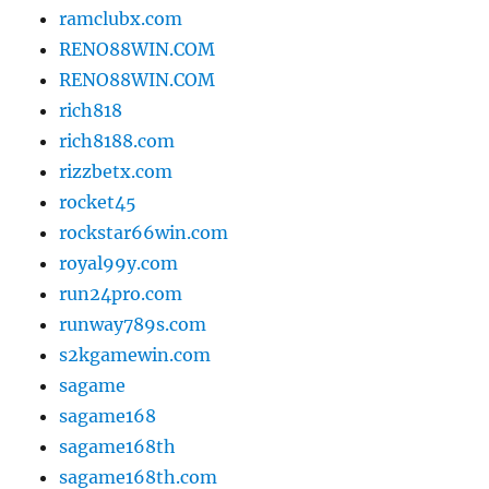
ramclubx.com
RENO88WIN.COM
RENO88WIN.COM
rich818
rich8188.com
rizzbetx.com
rocket45
rockstar66win.com
royal99y.com
run24pro.com
runway789s.com
s2kgamewin.com
sagame
sagame168
sagame168th
sagame168th.com