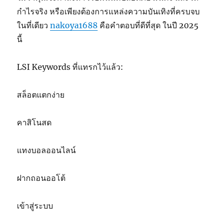
กำไรจริง หรือเพียงต้องการแหล่งความบันเทิงที่ครบจบ
ในที่เดียว
nakoya1688
คือคำตอบที่ดีที่สุด ในปี 2025
นี้
LSI Keywords ที่แทรกไว้แล้ว:
สล็อตแตกง่าย
คาสิโนสด
แทงบอลออนไลน์
ฝากถอนออโต้
เข้าสู่ระบบ