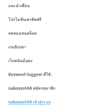
แนะนำเพื่อน
โปรโมชั่นเครดิตฟรี
ทดลองเล่นสล็อต
เกมยิงปลา
เว็บพนันมั่นคง
Keyword Suggest ที่ใช้:
nakoya1688 สมัครสมาชิก
nakoya1688 เข้าสู่ระบบ