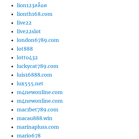
lion123สล็อต
lionth168.com
live22
live22slot
london6789.com
lot888
lotto432
luckycat789.com
luis16888.com
lux555.net
m4newonline.com
m4newonline.com
mac1bet789.com
macau888.win
marinapluss.com
mario678