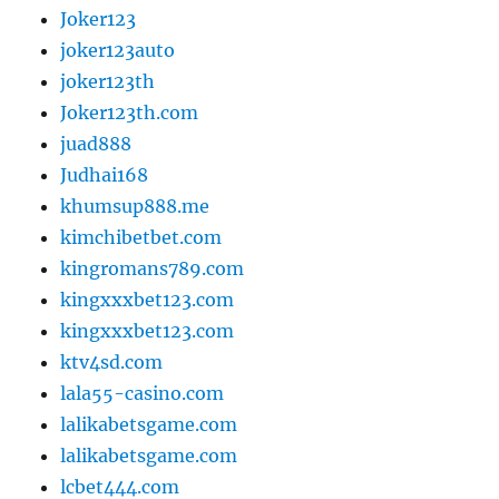
Joker123
joker123auto
joker123th
Joker123th.com
juad888
Judhai168
khumsup888.me
kimchibetbet.com
kingromans789.com
kingxxxbet123.com
kingxxxbet123.com
ktv4sd.com
lala55-casino.com
lalikabetsgame.com
lalikabetsgame.com
lcbet444.com