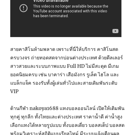
สายคาสิโนห้ามพลาด เพราะที่นี่ให้บริการ คาสิโนสด
ครบวงจร ถ่ายทอดสดจากบ่อนต่างประเทศ ด้วยดีลเลอร์
สาวสวยและระบบภาพแบบ Full HD ไม่มีสะดุด มีเกม
ยอดนิยมครบ เช่น บาคาร่า เสือมังกร รูเล็ต ไฮโล และ
แบล็กแจ็ค รองรับทั้งผู้เล่นทั่วไปและสายเดิมพันระดับ
VIP
ด้านกีฬา nakoya1688 แทงบอลออนไลน์ เปิดให้เดิมพัน
ทุกคู่ ทุกลีก ทั้งไทยและต่างประเทศ ราคาน้ำดี ค่าน้ำสูง
เลือกแทงได้หลายรูปแบบ ทั้งบอลเดี่ยว บอลสเต็ป บอลสด
พร้อมวิเคราะห์สถิติแบบเรียลไทม์ มีระบบแจ้งเตือนผล