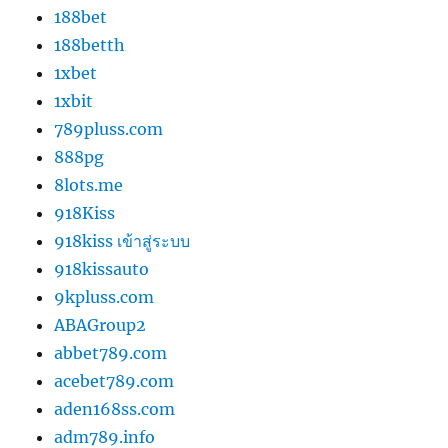
188bet
188betth
1xbet
1xbit
789pluss.com
888pg
8lots.me
918Kiss
918kiss เข้าสู่ระบบ
918kissauto
9kpluss.com
ABAGroup2
abbet789.com
acebet789.com
aden168ss.com
adm789.info