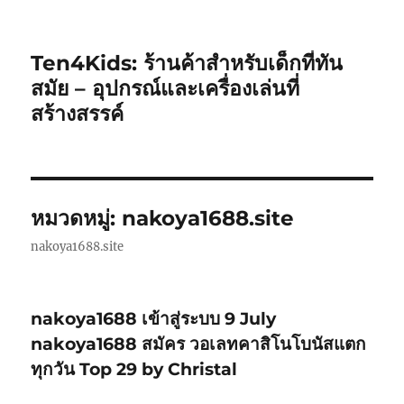
Ten4Kids: ร้านค้าสำหรับเด็กที่ทัน
สมัย – อุปกรณ์และเครื่องเล่นที่
สร้างสรรค์
หมวดหมู่:
nakoya1688.site
nakoya1688.site
nakoya1688 เข้าสู่ระบบ 9 July
nakoya1688 สมัคร วอเลทคาสิโนโบนัสแตก
ทุกวัน Top 29 by Christal