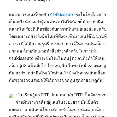
แม้ว่าการเล่นสล็อตกับ
918kissauto
จะไม่ใช่เรื่องยาก
เย็นอะไรนัก แต่ว่าผู้คนจำนวนไม่ใช้น้อยก็มักจะทำผิด
พลาดในเรื่องที่เกี่ยวข้องกับการพนันเสมอเลยล่ะนะครับ
โดยเฉพาะอย่างยิ่งมือใหม่ที่พึ่งจะเข้ามาเล่นได้ไม่นานที่
อาจจะมิได้มีความรู้หรือประสบการณ์ในการเล่นสล็อต
มากพอ ก็เลยมักเผลอทำสิ่งต่างๆสำหรับในการเล่น
918kissauto เข้าระบบโดยไม่ทันรู้ตัว จนถึงทำให้เล่น
สล็อต918 แล้วเสียได้ โดยเหตุนั้น ในพาร์ทนี้ เราจะมาดู
กันเลยว่า เหล่ามือใหม่มักทำอะไรบ้างในการเล่นสล็อต
กับพวกเราจนส่งผลให้เกิดการขาดทุนสุดท้าย มาดูกัน!
• ไม่เรียนรู้ค่า RTP ก่อนเล่น: ค่า RTP เป็นอัตราการ
จ่ายเงินรางวัลคืนสู่ผู้เล่นในระยะยาว มันเป็นตัว
แสดงว่า เกมนั้นๆมีโอกาสสำหรับในการชนะมากน้อย
แค่ไหนอีกด้วย ซึ่งมือใหม่ชอบเลือกเกม สล็อต918 โดย