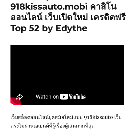
918kissauto.mobi คาสิโน
ออนไลน์ เว็บเปิดใหม่ เครดิตฟรี
Top 52 by Edythe
เว็บสล็อตออนไลน์ยุคสมัยใหม่แบบ 918kissauto เว็บ
ตรงไม่ผ่านเอเย่นต์ที่รู้เรื่องผู้เล่นมากที่สุด