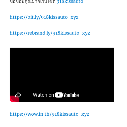
ขอขอบคุณมากเว็ปไซต์
918kissauto
https://bit.ly/918kissauto-xyz
https://rebrand.ly/918kissauto-xyz
https://wow.in.th/918kissauto-xyz