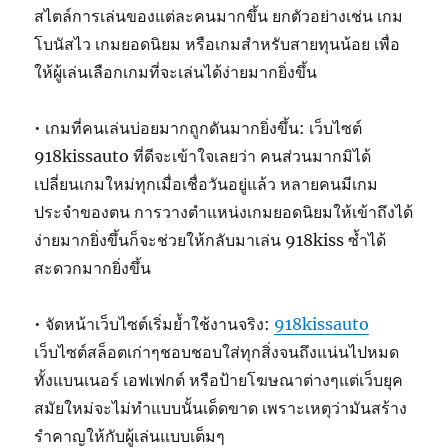
สไตล์การเล่นของแต่ละคนมากขึ้น ยกตัวอย่างเช่น เกม
โบนัสไว เกมยอดนิยม หรือเกมสำหรับสายทุนน้อย เพื่อ
ให้ผู้เล่นเลือกเกมที่จะเล่นได้ง่ายมากยิ่งขึ้น
• เกมที่คนเล่นบ่อยมากถูกดันมากยิ่งขึ้น: เว็บไซต์
918kissauto ที่ดีจะเข้าใจเลยว่า คนส่วนมากมิได้
เปลี่ยนเกมใหม่ทุกเมื่อเชื่อวันอยู่แล้ว หลายคนมีเกม
ประจำของตน การวางตำแหน่งเกมยอดนิยมให้เข้าถึงได้
ง่ายมากยิ่งขึ้นก็จะช่วยให้กลับมาเล่น 918kiss ซ้ำได้
สะดวกมากยิ่งขึ้น
• จัดหน้าเว็บไซต์เริ่มย้ำใช้งานจริง:
918kissauto
เว็บไซต์สล็อตเก่าๆชอบชอบใส่ทุกสิ่งจนถึงแน่นไปหมด
ทั้งแบนเนอร์ เอฟเฟกต์ หรือป้ายโฆษณาต่างๆแต่เว็บยุค
สมัยใหม่จะไม่ทำแบบนั้นเด็ดขาด เพราะเหตุว่ามันสร้าง
รำคาญให้กับผู้เล่นแบบเต็มๆ