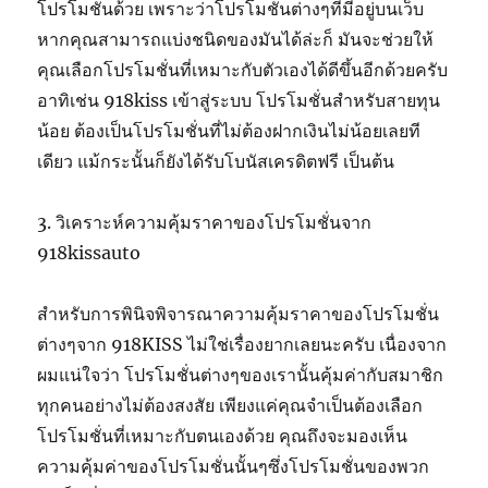
โปรโมชั่นด้วย เพราะว่าโปรโมชั่นต่างๆที่มีอยู่บนเว็บ
หากคุณสามารถแบ่งชนิดของมันได้ล่ะก็ มันจะช่วยให้
คุณเลือกโปรโมชั่นที่เหมาะกับตัวเองได้ดีขึ้นอีกด้วยครับ
อาทิเช่น 918kiss เข้าสู่ระบบ โปรโมชั่นสำหรับสายทุน
น้อย ต้องเป็นโปรโมชั่นที่ไม่ต้องฝากเงินไม่น้อยเลยที
เดียว แม้กระนั้นก็ยังได้รับโบนัสเครดิตฟรี เป็นต้น
3. วิเคราะห์ความคุ้มราคาของโปรโมชั่นจาก
918kissauto
สำหรับการพินิจพิจารณาความคุ้มราคาของโปรโมชั่น
ต่างๆจาก 918KISS ไม่ใช่เรื่องยากเลยนะครับ เนื่องจาก
ผมแน่ใจว่า โปรโมชั่นต่างๆของเรานั้นคุ้มค่ากับสมาชิก
ทุกคนอย่างไม่ต้องสงสัย เพียงแค่คุณจำเป็นต้องเลือก
โปรโมชั่นที่เหมาะกับตนเองด้วย คุณถึงจะมองเห็น
ความคุ้มค่าของโปรโมชั่นนั้นๆซึ่งโปรโมชั่นของพวก