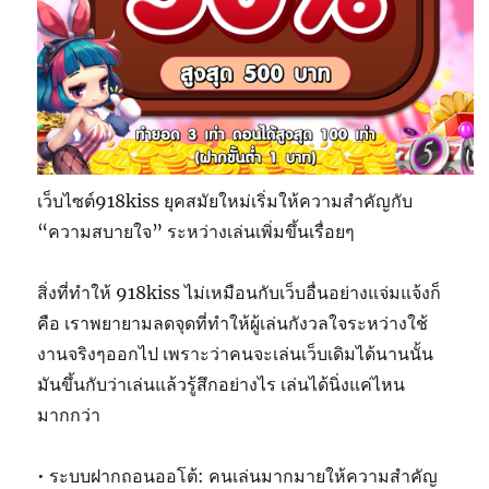
เว็บไซต์918kiss ยุคสมัยใหม่เริ่มให้ความสำคัญกับ
“ความสบายใจ” ระหว่างเล่นเพิ่มขึ้นเรื่อยๆ
สิ่งที่ทำให้ 918kiss ไม่เหมือนกับเว็บอื่นอย่างแจ่มแจ้งก็
คือ เราพยายามลดจุดที่ทำให้ผู้เล่นกังวลใจระหว่างใช้
งานจริงๆออกไป เพราะว่าคนจะเล่นเว็บเดิมได้นานนั้น
มันขึ้นกับว่าเล่นแล้วรู้สึกอย่างไร เล่นได้นิ่งแค่ไหน
มากกว่า
• ระบบฝากถอนออโต้: คนเล่นมากมายให้ความสำคัญ