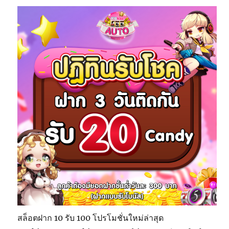
สล็อตฝาก 10 รับ 100 โปรโมชั่นใหม่ล่าสุด