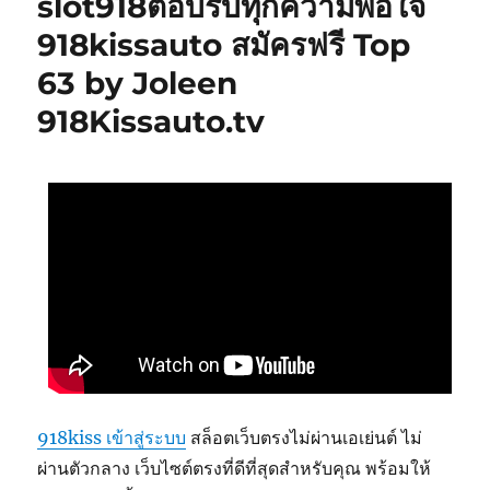
slot918ตอบรับทุกความพอใจ
918kissauto สมัครฟรี Top
63 by Joleen
918Kissauto.tv
918kiss เข้าสู่ระบบ
สล็อตเว็บตรงไม่ผ่านเอเย่นต์ ไม่
ผ่านตัวกลาง เว็บไซต์ตรงที่ดีที่สุดสำหรับคุณ พร้อมให้