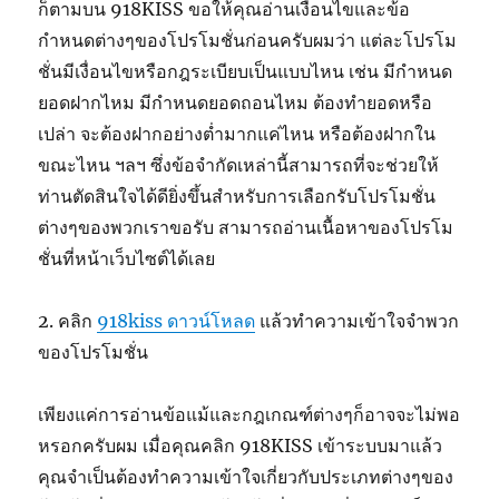
ก็ตามบน 918KISS ขอให้คุณอ่านเงื่อนไขและข้อ
กำหนดต่างๆของโปรโมชั่นก่อนครับผมว่า แต่ละโปรโม
ชั่นมีเงื่อนไขหรือกฎระเบียบเป็นแบบไหน เช่น มีกำหนด
ยอดฝากไหม มีกำหนดยอดถอนไหม ต้องทำยอดหรือ
เปล่า จะต้องฝากอย่างต่ำมากแค่ไหน หรือต้องฝากใน
ขณะไหน ฯลฯ ซึ่งข้อจำกัดเหล่านี้สามารถที่จะช่วยให้
ท่านตัดสินใจได้ดียิ่งขึ้นสำหรับการเลือกรับโปรโมชั่น
ต่างๆของพวกเราขอรับ สามารถอ่านเนื้อหาของโปรโม
ชั่นที่หน้าเว็บไซต์ได้เลย
2. คลิก
918kiss ดาวน์โหลด
แล้วทำความเข้าใจจำพวก
ของโปรโมชั่น
เพียงแค่การอ่านข้อแม้และกฎเกณฑ์ต่างๆก็อาจจะไม่พอ
หรอกครับผม เมื่อคุณคลิก 918KISS เข้าระบบมาแล้ว
คุณจำเป็นต้องทำความเข้าใจเกี่ยวกับประเภทต่างๆของ