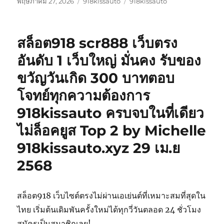
เขียน
หมวด
ป้าย
พฤษภาคม 27, 2026
918kissauto
918kissauto
เมื่อ
หมู่
กำกับ
สล็อต918 scr888 เว็บตรง
อันดับ 1 เว็บใหญ่ มั่นคง รับของ
ขวัญวันเกิด 300 บาทตอบ
โจทย์ทุกความต้องการ
918kissauto ครบจบในที่เดียว
ไม่ล็อคยูส Top 2 by Michelle
918kissauto.xyz 29 เม.ย
2568
สล็อต918 เว็บไซต์ตรงไม่ผ่านเอเย่นต์ที่เหมาะสมที่สุดใน
ไทย เริ่มต้นเดิมพันครั้งใหม่ได้ทุกวี่วันตลอด 24 ชั่วโมง
สมัครเป็นสมาชิกเลย!