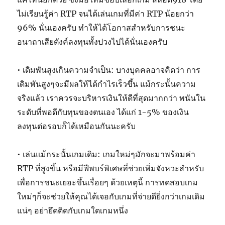
ไม่เรียนรู้ค่า RTP จนได้เล่นเกมที่มีค่า RTP น้อยกว่า
96% นั่นเองครับ ทำให้ได้โอกาสสำหรับการชนะ
อนาถาเสียตังค์ลงทุนทั้งปวงไปได้นั่นเองครับ
• เดิมพันสูงเกินความจำเป็น: บางบุคคลอาจคิดว่า การ
เดิมพันสูงๆจะมีผลให้ได้กำไรเร็วขึ้น แม้กระนั้นความ
จริงแล้ว เราควรจะบริหารเงินให้ดีที่สุดมากกว่า พนันใน
ระดับที่พอดีกับทุนของตนเอง ได้แก่ 1-5% ของเงิน
ลงทุนต่อรอบก็ได้เหมือนกันนะครับ
• เล่นแม้กระนั้นเกมเดิม: เกมใหม่ๆมักจะมาพร้อมค่า
RTP ที่สูงขึ้น หรือมีฟีพบร์พิเศษที่ช่วยเพิ่มจังหวะสำหรับ
เพื่อการชนะเยอะขึ้นเรื่อยๆ ด้วยเหตุนี้ การทดสอบเกม
ใหม่ๆก็จะช่วยให้คุณได้เจอกับเกมที่จ่ายดียิ่งกว่าเกมเดิม
แน่ๆ อย่ายึดติดกับเกมใดเกมหนึ่ง