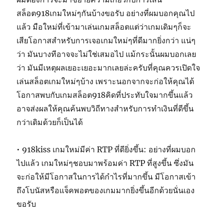
สล็อต918เกมใหม่ๆกันบ้างขอรับ อย่างที่ผมบอกคุณไป
แล้ว มือใหม่ที่เข้ามาเล่นเกมสล็อตแต่ว่าเกมเดิมๆก็จะ
เสียโอกาสสำหรับการเจอเกมใหม่ๆที่ดีมากยิ่งกว่า แน่ๆ
ว่า มันบางทีอาจจะไม่ใช่เสมอไป แม้กระนั้นผมบอกเลย
ว่า มันมีเหตุผลเยอะเยอะมากเลยล่ะครับที่คุณควรเปิดใจ
เล่นสล็อตเกมใหม่ๆบ้าง เพราะนอกจากจะก่อให้คุณได้
โอกาสพบกับเกมสล็อต918คิดที่ประทับใจมากขึ้นแล้ว
อาจส่งผลให้คุณค้นพบวิถีทางสำหรับการทำเงินที่ดีขึ้น
กว่าเดิมด้วยก็เป็นได้
• 918kiss เกมใหม่มีค่า RTP ที่ดียิ่งขึ้น: อย่างที่ผมบอก
ไปแล้ว เกมใหม่ๆชอบมาพร้อมค่า RTP ที่สูงขึ้น ซึ่งมัน
จะก่อให้มีโอกาสในการได้กำไรที่มากขึ้น มีโอกาสเข้า
ถึงโบนัสหรือแจ็คพอตของเกมมากยิ่งขึ้นอีกด้วยนั่นเอง
ขอรับ