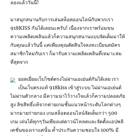
ลองแล้ววันนี้!
มาสนุกสนานกับการเล่นสล็อตออนไลน์กับพวกเรา
918KISS กันได้เลยนะครับ! เนื่องจากเราพร้อมขน
ความเพลิดเพลินแล้วก็ความสนุกสนานแบบจัดเต็มมาให้
กับคุณแล้ววันนี้ แค่เพียงคุณตัดสินใจลงทะเบียนสมัคร
สมาชิกใหม่กับเรา ก็มารับความเพลิดเพลินที่เหมาะสม
ที่สุดจาก
ยอดเยี่ยมเว็บไซต์ตรงไม่ผ่านเอเย่นต์กันได้เลย เรา
เป็นเว็บตรงแท้ 918kiss เข้าสู่ระบบ ไม่ผ่านเอเย่นต์
ไม่ผ่านตัวกลาง มีความน่าไว้วางใจแล้วก็ความปลอดภัย
สูง ลิขสิทธิ์แท้จากค่ายเกมชั้นแนวหน้าระดับโลกต่างๆ
มากมายก่ายกอง เกมสล็อตออนไลน์จัดเต็มกว่า 500
เกม เล่นได้ทุกๆวันเพียงแต่ดาวน์โหลดและจัดตั้งแอปพลิ
เคชั่นของเราแค่นั้น ค้ำประกันความชอบใจ 100% มี