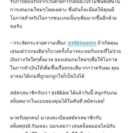
รับการต้อนรับจากเว็บด้วยการปล่อยโปรโมชั่นพิเศษใน
การเล่นเกมใหม่ๆโดยเฉพาะ ซึ่งมันก็จะมีผลให้คุณมี
โอกาสสำหรับในการชนะเกมนั้นๆเพิ่มมากขึ้นอีกด้วย
ขอรับ
• กระจัดกระจายความเสี่ยง:
918kissauto
ถ้าเกิดคุณ
เล่นแต่ว่าเกมเดิมๆก็บางครั้งก็อาจจะเจอกับเกมที่ไม่จ่าย
เงินรางวัลใดๆทั้งมวล ลองเล่นเกมใหม่ๆเพื่อให้โอกาส
ในการทำเงินให้เพิ่มขึ้นเรื่อยๆจะดีมากกว่าครับผม คุณ
อาจจะได้เกมที่ถูกอกถูกใจก็เป็นไปได้
สมัครสมาชิกกับเรา 918kiss ได้แล้ววันนี้ สนุกกับเกม
สล็อตมากในแบบของคุณได้ในทันที สมัครเลย!
มาครับทุกคน! มาลงทะเบียนสมัครสมาชิกกับ
สล็อต918 กันเหอะ บอกเลยว่า เล่นสล็อตออนไลน์กับ