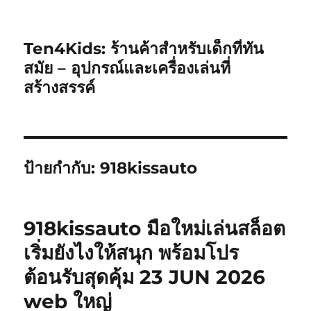
Ten4Kids: ร้านค้าสำหรับเด็กที่ทัน
สมัย – อุปกรณ์และเครื่องเล่นที่
สร้างสรรค์
ป้ายกำกับ:
918kissauto
918kissauto มือใหม่เล่นสล็อต
เริ่มยังไงให้สนุก พร้อมโปร
ต้อนรับสุดคุ้ม 23 JUN 2026
web ใหญ่