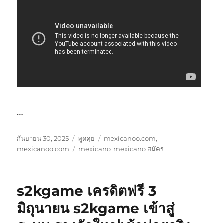
…
เขียน
รูป
หมวด
กันยายน 30, 2025
พูดคุย
mexicanoo.com
,
เมื่อ
แบบ
ป้าย
หมู่
mexicanoo.com
mexicano
,
mexicano สมัคร
เรื่อง
กำกับ
s2kgame เครดิตฟรี 3
มิถุนายน s2kgame เข้าสู่