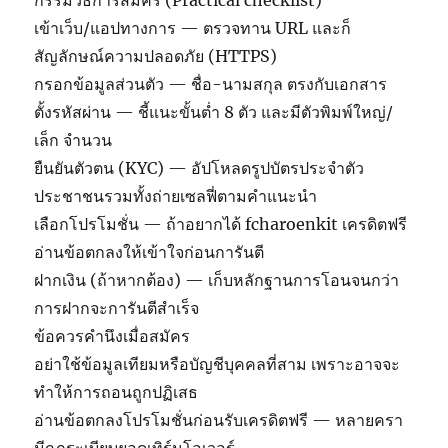
กรรมวิธีการสมัคร (Practical checklist)
เข้าเว็บ/แอปทางการ — ตรวจทาน URL และก็
สัญลักษณ์ความปลอดภัย (HTTPS)
กรอกข้อมูลส่วนตัว — ชื่อ-นามสกุล ตรงกับเอกสาร
ตั้งรหัสผ่าน — ชี้แนะขั้นต่ำ 8 ตัว และมีตัวพิมพ์ใหญ่/
เล็ก จำนวน
ยืนยันตัวตน (KYC) — อัปโหลดรูปบัตรประจำตัว
ประชาชนรวมทั้งถ่ายเซลฟี่ตามคำแนะนำ
เลือกโปรโมชั่น — ถ้าอยากได้ fcharoenkit เครดิตฟรี
อ่านข้อตกลงให้เข้าใจก่อนการันตี
ฝากเงิน (ถ้าหากต้อง) — เก็บหลักฐานการโอนจนกว่า
การฝากจะการันตีสำเร็จ
ข้อควรคำนึงเมื่อสมัคร
อย่าใช้ข้อมูลเทียมหรือบัญชีบุคคลที่สาม เพราะอาจจะ
ทำให้การถอนถูกปฏิเสธ
อ่านข้อตกลงโปรโมชั่นก่อนรับเครดิตฟรี — หลายครา