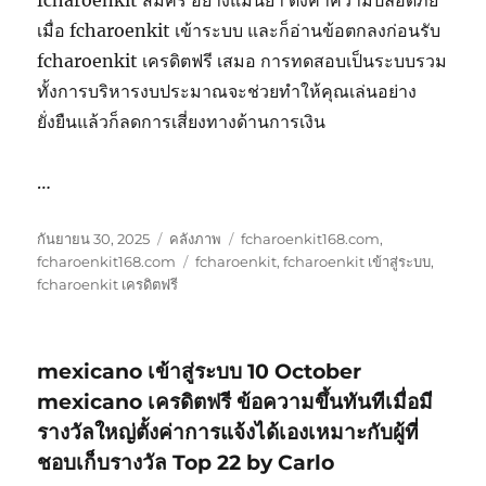
fcharoenkit สมัคร อย่างแม่นยำ ตั้งค่าความปลอดภัย
เมื่อ fcharoenkit เข้าระบบ และก็อ่านข้อตกลงก่อนรับ
fcharoenkit เครดิตฟรี เสมอ การทดสอบเป็นระบบรวม
ทั้งการบริหารงบประมาณจะช่วยทำให้คุณเล่นอย่าง
ยั่งยืนแล้วก็ลดการเสี่ยงทางด้านการเงิน
…
เขียน
รูป
หมวด
กันยายน 30, 2025
คลังภาพ
fcharoenkit168.com
,
เมื่อ
แบบ
ป้าย
หมู่
fcharoenkit168.com
fcharoenkit
,
fcharoenkit เข้าสู่ระบบ
,
เรื่อง
กำกับ
fcharoenkit เครดิตฟรี
mexicano เข้าสู่ระบบ 10 October
mexicano เครดิตฟรี ข้อความขึ้นทันทีเมื่อมี
รางวัลใหญ่ตั้งค่าการแจ้งได้เองเหมาะกับผู้ที่
ชอบเก็บรางวัล Top 22 by Carlo