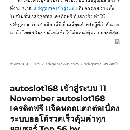
นักเสี่ยงดวงยุคสมัยใหม่ ด้วยระบบ s2kgame สมัคร
ที่ง่าย ระบบ
s2kgame เข้าสู่ระบบ
ที่ปลอดภัย รวมทั้ง
โปรโมชั่น s2kgame เครดิตฟรี ที่แจกจริง ทำให้
s2kgame เป็นตัวเลือกที่ดีเยี่ยมที่สุดสำหรับผู้ที่กำลังมอง
หาเว็บไซต์พนันออนไลน์เชื่อใจได้และก็คุ้มค่าเยอะที่สุด
…
เขียน
หมวด
ป้าย
กันยายน 30, 2025
s2kgamewin.com
s2kgame เครดิตฟรี
เมื่อ
หมู่
กำกับ
autoslot168 เข้าสู่ระบบ 11
November autoslot168
เครดิตฟรี แจ็คพอตแตกต่อเนื่อง
ระบบออโต้รวดเร็วคุ้มค่าทุก
ยูสเซอร์ Top 56 by