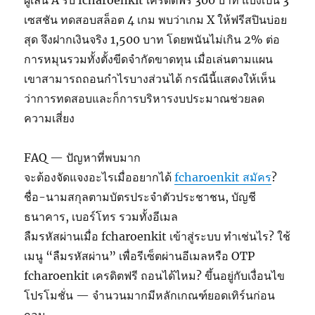
ผู้เล่น A รับ fcharoenkit เครดิตฟรี 300 บาท แบ่งเป็น 3
เซสชัน ทดสอบสล็อต 4 เกม พบว่าเกม X ให้ฟรีสปินบ่อย
สุด จึงฝากเงินจริง 1,500 บาท โดยพนันไม่เกิน 2% ต่อ
การหมุนรวมทั้งตั้งขีดจำกัดขาดทุน เมื่อเล่นตามแผน
เขาสามารถถอนกำไรบางส่วนได้ กรณีนี้แสดงให้เห็น
ว่าการทดสอบและก็การบริหารงบประมาณช่วยลด
ความเสี่ยง
FAQ — ปัญหาที่พบมาก
จะต้องจัดแจงอะไรเมื่ออยากได้
fcharoenkit สมัคร
?
ชื่อ-นามสกุลตามบัตรประจำตัวประชาชน, บัญชี
ธนาคาร, เบอร์โทร รวมทั้งอีเมล
ลืมรหัสผ่านเมื่อ fcharoenkit เข้าสู่ระบบ ทำเช่นไร? ใช้
เมนู “ลืมรหัสผ่าน” เพื่อรีเซ็ตผ่านอีเมลหรือ OTP
fcharoenkit เครดิตฟรี ถอนได้ไหม? ขึ้นอยู่กับเงื่อนไข
โปรโมชั่น — จำนวนมากมีหลักเกณฑ์ยอดเทิร์นก่อน