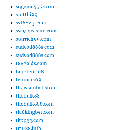
sqgame555s.com
sretthi99
ss168vip.com
ssc915casino.com
starrich99.com
sudyod888s.com
sudyod888s.com
t88golds.com
tangtem168
temmax69
thaisiambet.store
thehulk88
thehulk888.com
tia8kingbet.com
tkbpgg.com
tr1688.info