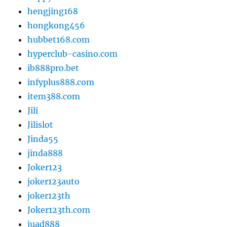
hengjing168
hongkong456
hubbet168.com
hyperclub-casino.com
ib888pro.bet
infyplus888.com
item388.com
Jili
Jilislot
Jinda55
jinda888
Joker123
joker123auto
joker123th
Joker123th.com
juad888