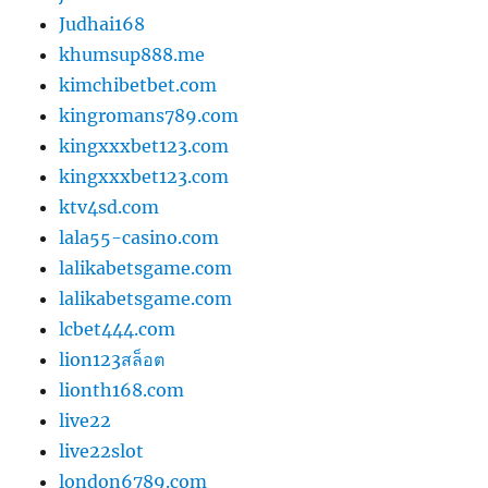
Judhai168
khumsup888.me
kimchibetbet.com
kingromans789.com
kingxxxbet123.com
kingxxxbet123.com
ktv4sd.com
lala55-casino.com
lalikabetsgame.com
lalikabetsgame.com
lcbet444.com
lion123สล็อต
lionth168.com
live22
live22slot
london6789.com