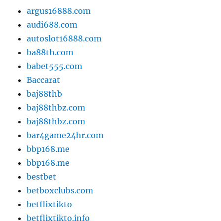
argus16888.com
audi688.com
autoslot16888.com
ba88th.com
babet555.com
Baccarat
baj88thb
baj88thbz.com
baj88thbz.com
bar4game24hr.com
bbp168.me
bbp168.me
bestbet
betboxclubs.com
betflixtikto
betflixtikto.info