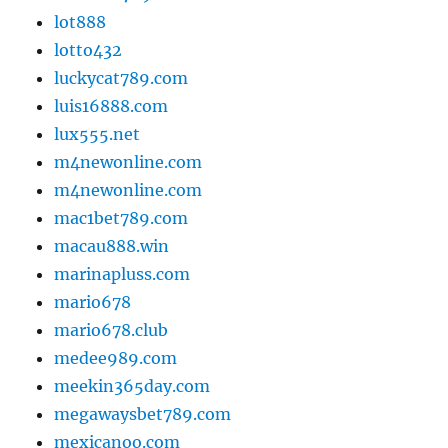
lot888
lotto432
luckycat789.com
luis16888.com
lux555.net
m4newonline.com
m4newonline.com
mac1bet789.com
macau888.win
marinapluss.com
mario678
mario678.club
medee989.com
meekin365day.com
megawaysbet789.com
mexicanoo.com