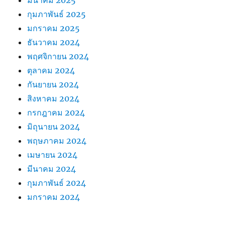
มีนาคม 2025
กุมภาพันธ์ 2025
มกราคม 2025
ธันวาคม 2024
พฤศจิกายน 2024
ตุลาคม 2024
กันยายน 2024
สิงหาคม 2024
กรกฎาคม 2024
มิถุนายน 2024
พฤษภาคม 2024
เมษายน 2024
มีนาคม 2024
กุมภาพันธ์ 2024
มกราคม 2024