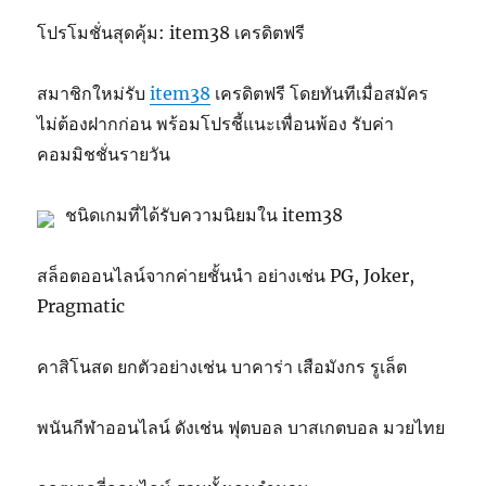
โปรโมชั่นสุดคุ้ม: item38 เครดิตฟรี
สมาชิกใหม่รับ
item38
เครดิตฟรี โดยทันทีเมื่อสมัคร
ไม่ต้องฝากก่อน พร้อมโปรชี้แนะเพื่อนพ้อง รับค่า
คอมมิชชั่นรายวัน
ชนิดเกมที่ได้รับความนิยมใน item38
สล็อตออนไลน์จากค่ายชั้นนำ อย่างเช่น PG, Joker,
Pragmatic
คาสิโนสด ยกตัวอย่างเช่น บาคาร่า เสือมังกร รูเล็ต
พนันกีฬาออนไลน์ ดังเช่น ฟุตบอล บาสเกตบอล มวยไทย