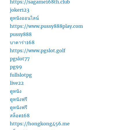
https://sagame168th.club
joker123
ดูหนังออนไลน์
https://www.pussy888play.com
pussy888
บาคาร่า168
https://www.pgslot.golf
pgslot77
pg99
fullslotpg
live22
ดูหนัง
ดูหนังฟรี
ดูหนังฟรี
สล็อต168
https://hongkong456.me