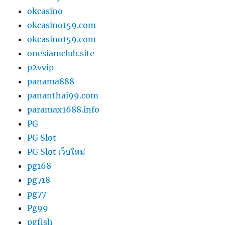
okcasino
okcasino159.com
okcasino159.com
onesiamclub.site
p2vvip
panama888
pananthai99.com
paramax1688.info
PG
PG Slot
PG Slot เว็บใหม่
pg168
pg718
pg77
Pg99
pgfish