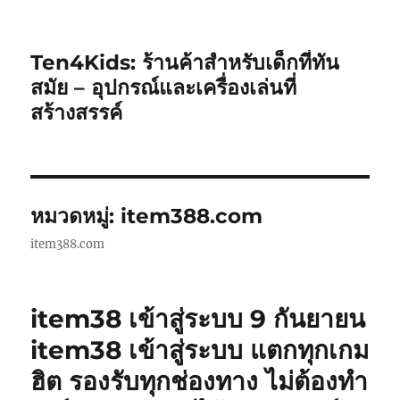
Ten4Kids: ร้านค้าสำหรับเด็กที่ทัน
สมัย – อุปกรณ์และเครื่องเล่นที่
สร้างสรรค์
หมวดหมู่:
item388.com
item388.com
item38 เข้าสู่ระบบ 9 กันยายน
item38 เข้าสู่ระบบ แตกทุกเกม
ฮิต รองรับทุกช่องทาง ไม่ต้องทำ