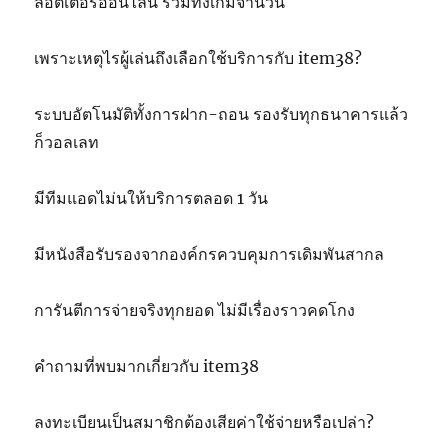
ลอตเตอรี่ออนไลน์ รวมทั้งเกมจำนวน
เพราะเหตุไรผู้เล่นถึงเลือกใช้บริการกับ item38?
ระบบอัตโนมัติทั้งการฝาก-ถอน รองรับทุกธนาคารแล้ว
ก็วอลเลท
มีทีมแอดไม่นให้บริการตลอด 1 วัน
มีหนังสือรับรองจากองค์กรควบคุมการเดิมพันสากล
การันตีการจ่ายจริงทุกยอด ไม่มีเรื่องราวคดโกง
คำถามที่พบมากเกี่ยวกับ item38
ลงทะเบียนเป็นสมาชิกต้องเสียค่าใช้จ่ายหรือเปล่า?