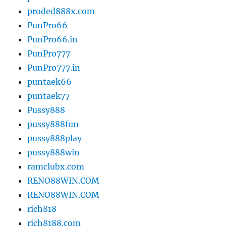
proded888x.com
PunPro66
PunPro66.in
PunPro777
PunPro777.in
puntaek66
puntaek77
Pussy888
pussy888fun
pussy888play
pussy888win
ramclubx.com
RENO88WIN.COM
RENO88WIN.COM
rich818
rich8188.com