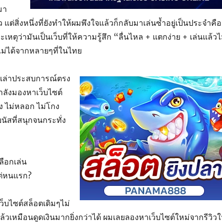
มา
ต่สิ่งหนึ่งที่ยังทำให้ผมพึงใจแล้วก็กลับมาเล่นซ้ำอยู่เป็นประจำคือ
ุว่ามันเป็นเว็บที่ให้ความรู้สึก “ลื่นไหล + แตกง่าย + เล่นแล้วไ
ไม่ได้จากหลายๆที่ในไทย
มาเล่าประสบการณ์ตรง
ำลังมองหาเว็บไซต์
ิง ไม่หลอก ไม่โกง
โบนัสที่สนุกจนกระทั่ง
ลือกเล่น
ต่หนแรก?
อเว็บไซต์สล็อตเดิมๆไม่
้วเหมือนดูดเงินมากยิ่งกว่าได้ ผมเลยลองหาเว็บไซต์ใหม่จากรีวิว