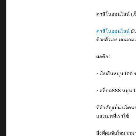
คาสิโนออนไลน์ แจ
คาสิโนออนไลน์
อั
ด้วยตัวเอง เล่นเกม
ผลคือ:
• เว็บอื่นหมุน 100
• สล็อต888 หมุน 1
ที่สำคัญเป็น แจ็คพอ
และเบทที่เราใช้
สิ่งที่ผมจับใจมากมา