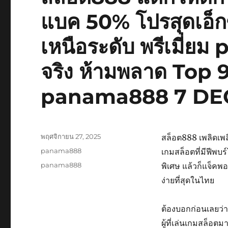
แบค 50% โปรสุดเอ็กซ
เหนือระดับ พรีเมี่ย
จริง ห้ามพลาด Top
panama888 7 DE
เขียน
พฤศจิกายน 27, 2025
สล็อต888 เพลิดเพล
เมื่อ
หมวด
panama888
เกมสล็อตที่มีฟีพบร
หมู่
ป้าย
panama888
พิเศษ แล้วก็แจ็ค
กำกับ
ง่ายที่สุดในไทย
ต้องบอกก่อนเลยว่า
ผู้ที่เล่นเกมสล็อต