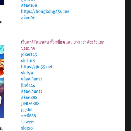
สล็อต168
https://hongkong456.me
สล็อต66
ม่
เว็บคาสิโนน่าเล่น ทั้ง
สล็อต
และ
บาคาร่า
ตึงจริงแตก
บ่อยมาก
joker123
slot168
https://jin55.net
slot99
สล็อตเว็บตรง
jinda44
สล็อตเว็บตรง
สล็อต888
JINDA888
pgslot
พุซซี่888
บาคาร่า
ใน
slotxo