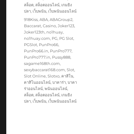
สล็อต
,
สล็อตออนไลน์
,
เกมยิง
ปลา
,
เว็บพนัน
,
เว็บพนันออนไลน์
ป้าย
918Kiss
,
ABA
,
ABAGroup2
,
กำกับ
Baccarat
,
Casino
,
Joker123
,
Joker123th
,
no1huay
,
no1huay.com
,
PG
,
PG Slot
,
PGSlot
,
PunPro66
,
PunPro66.in
,
PunPro777
,
PunPro777.in
,
Pussy888
,
sagame168th.com
,
sexybaccarat168.com
,
Slot
,
Slot Online
,
Slotxo
,
คาสิโน
,
คาสิโนออนไลน์
,
บาคาร่า
,
บาคา
ร่าออนไลน์
,
พนันออนไลน์
,
สล็อต
,
สล็อตออนไลน์
,
เกมยิง
ปลา
,
เว็บพนัน
,
เว็บพนันออนไลน์