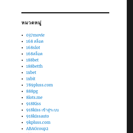
หมวดหมู่
037movie
168 สล็อต
168slot
168สล็อต
188bet
188betth
1xbet
1xbit
789pluss.com
888pg
8lots.me
918Kiss
918kiss เข้าสู่ระบบ
918kissauto
9kpluss.com
ABAGroup2