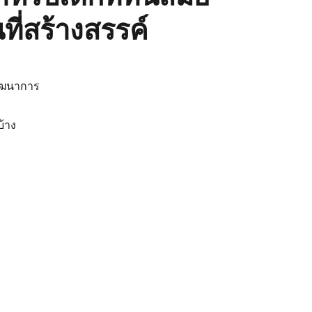
ที่สร้างสรรค์
พัฒนาการ
บ้าง