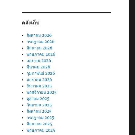
คลังเก็บ
สิงหาคม 2026
กรกฎาคม 2026
มิถุนายน 2026
พฤษภาคม 2026
เมษายน 2026
มีนาคม 2026
กุมภาพันธ์ 2026
มกราคม 2026
ธันวาคม 2025
พฤศจิกายน 2025
ตุลาคม 2025
กันยายน 2025
สิงหาคม 2025
กรกฎาคม 2025
มิถุนายน 2025
พฤษภาคม 2025