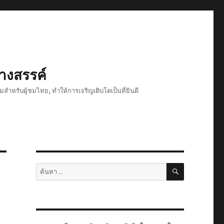
้างสรรค์
สำหรับผู้ชมไทย, ทำให้การเจริญเติบโตเป็นที่ยินดี
ค้นหา
ค้นหา: