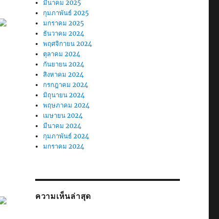
มีนาคม 2025
กุมภาพันธ์ 2025
มกราคม 2025
ธันวาคม 2024
พฤศจิกายน 2024
ตุลาคม 2024
กันยายน 2024
สิงหาคม 2024
กรกฎาคม 2024
มิถุนายน 2024
พฤษภาคม 2024
เมษายน 2024
มีนาคม 2024
กุมภาพันธ์ 2024
มกราคม 2024
ความเห็นล่าสุด