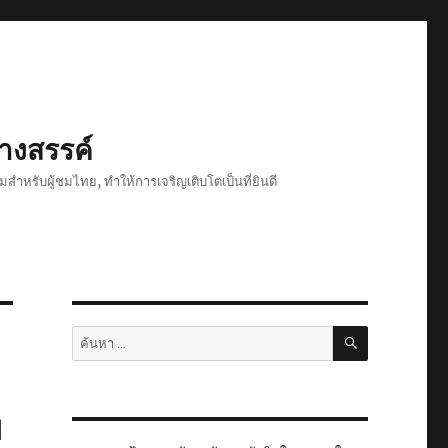
้างสรรค์
สำหรับผู้ชมไทย, ทำให้การเจริญเติบโตเป็นที่ยินดี
ค้นหา
ค้นหา:
ี