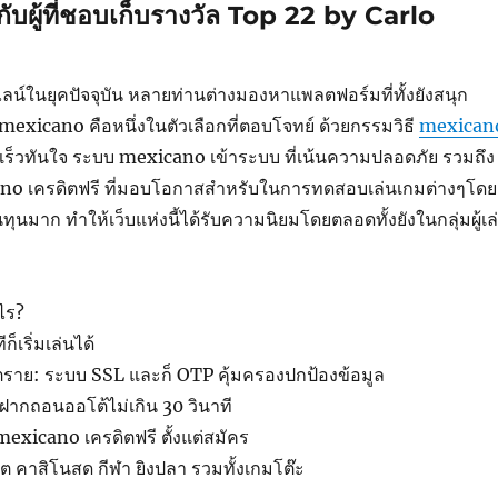
กับผู้ที่ชอบเก็บรางวัล Top 22 by Carlo
ไลน์ในยุคปัจจุบัน หลายท่านต่างมองหาแพลตฟอร์มที่ทั้งยังสนุก
 mexicano คือหนึ่งในตัวเลือกที่ตอบโจทย์ ด้วยกรรมวิธี
mexican
ั้งเร็วทันใจ ระบบ mexicano เข้าระบบ ที่เน้นความปลอดภัย รวมถึง
no เครดิตฟรี ที่มอบโอกาสสำหรับในการทดสอบเล่นเกมต่างๆโดย
ินทุนมาก ทำให้เว็บแห่งนี้ได้รับความนิยมโดยตลอดทั้งยังในกลุ่มผู้เล
ไร?
ก็เริ่มเล่นได้
ันตราย: ระบบ SSL และก็ OTP คุ้มครองปกป้องข้อมูล
 ฝากถอนออโต้ไม่เกิน 30 วินาที
 mexicano เครดิตฟรี ตั้งแต่สมัคร
 คาสิโนสด กีฬา ยิงปลา รวมทั้งเกมโต๊ะ