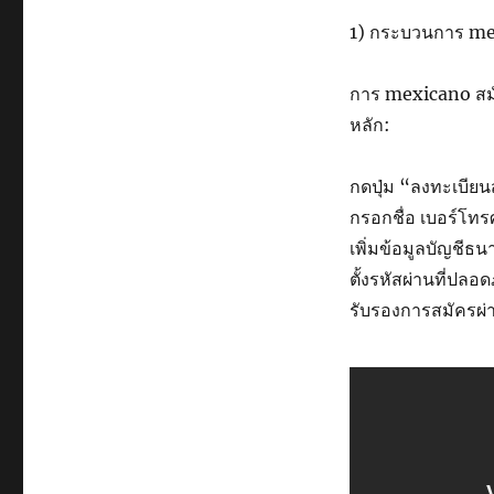
1) กระบวนการ me
การ mexicano สมัค
หลัก:
กดปุ่ม “ลงทะเบียน
กรอกชื่อ เบอร์โทรศ
เพิ่มข้อมูลบัญชีธ
ตั้งรหัสผ่านที่ปลอด
รับรองการสมัครผ