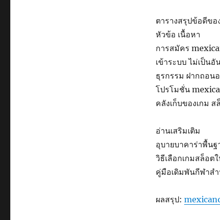
ตารางสรุปข้อดีข
หัวข้อ เนื้อหา
การสมัคร mexican
เข้าระบบ ไม่เป็นอ
ธุรกรรม ฝากถอนออโ
โปรโมชั่น mexica
คลังเก็บของเกม สล
อ่านเสริมเติม
อุบายบาคาร่าพื้นฐ
วิธีเลือกเกมสล็อต
คู่มือเดิมพันกีฬาส
ผลสรุป:
mexican