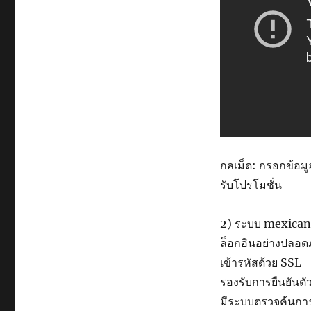
กลเม็ด: กรอกข้อม
รับโปรโมชั่น
2) ระบบ mexicano
ล็อกอินอย่างปลอด
เข้ารหัสด้วย SSL
รองรับการยืนยันตัว
มีระบบตรวจค้นการเ