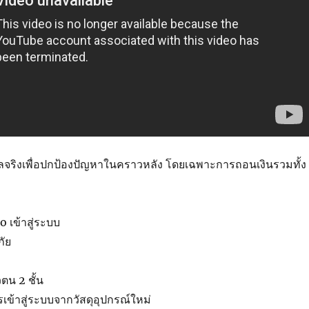
ูลจริงเพื่อปกป้องปัญหาในคราวหลัง โดยเฉพาะการถอนเงินรวมทั้ง
 เข้าสู่ระบบ
ภัย
ตน 2 ชั้น
ข้าสู่ระบบจากวัสดุอุปกรณ์ใหม่