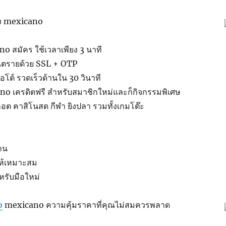
อง mexicano
o สมัคร ใช้เวลาเพียง 3 นาที
ันตรายด้วย SSL + OTP
ต้ รวดเร็วด้านใน 30 วินาที
no เครดิตฟรี สำหรับสมาชิกใหม่และก็กิจกรรมพิเศษ
็อต คาสิโนสด กีฬา ยิงปลา รวมทั้งเกมโต๊ะ
าน
ให้เหมาะสม
ำหรับมือใหม่
o
mexicano ความคุ้มราคาที่คุณไม่สมควรพลาด