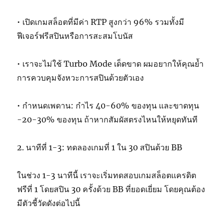
• เปิดเกมสล็อตที่มีค่า RTP สูงกว่า 96% รวมทั้งมี
ฟีเจอร์ฟรีสปินหรือการสะสมโบนัส
• เราจะไม่ใช้ Turbo Mode เด็ดขาด ผมอยากให้คุณย้ำ
การควบคุมจังหวะการสปินด้วยตัวเอง
• กำหนดเพดาน: กำไร 40-60% ของทุน และขาดทุน
-20-30% ของทุน ถ้าหากสัมผัสตรงไหนให้หยุดทันที
2. นาทีที่ 1-3: ทดลองเกมที่ 1 ใน 30 สปินด้วย BB
ในช่วง 1-3 นาทีนี้ เราจะเริ่มทดสอบเกมสล็อตเเครดิต
ฟรีที่ 1 โดยสปิน 30 ครั้งด้วย BB ที่ยอดเยี่ยม โดยคุณต้อง
มีตัวชี้วัดดังต่อไปนี้