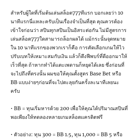
สำหรับผู้ใดที่เริ่มต้นเล่นสล็อต777ทีแรก บอกเลยว่า 10
นาทีแรกนี่แหละครับเป็นเรื่องจำเป็นที่สุด คุณควรต้อง
เข้าใจก่อนว่า สปินทุกสปินเป็นอิสระต่อกัน ไม่มีสูตรการ
เล่นสล็อต777ใดสามารถล็อกผลได้ แม้กระนั้นจุดหมาย
ใน 10 นาทีแรกของพวกเราก็คือ การคัดเลือกเกมให้ไว
ปรับเบทให้เหมาะสมกับเงิน แล้วก็ดึงฟีพบร์ที่ดีออกมาให้
เร็วที่สุด ถ้าหากทำได้แตะเพดานก็หยุดได้เลย ซึ่งก่อนที่
จะไปถึงที่ตรงนั้น ผมขอให้คุณตั้งสูตร Base Bet หรือ
BB แบบง่ายๆก่อนที่จะไปตะลุยกันครั้งละนาทีเลยนะ
ครับ
• BB = ทุนเริ่มหารด้วย 200 เพื่อให้คุณได้ปริมาณสปินที่
พอเพียงให้ทดลองหลายเกมสล็อตเเครดิตฟรี
• ตัวอย่าง: ทุน 300 = BB 1.5, ทุน 1,000 = BB 5 หรือ