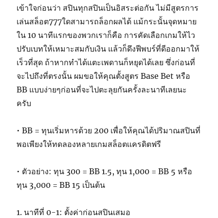
เข้าใจก่อนว่า สปินทุกสปินเป็นอิสระต่อกัน ไม่มีสูตรการ
เล่นสล็อต777ใดสามารถล็อกผลได้ แม้กระนั้นจุดหมาย
ใน 10 นาทีแรกของพวกเราก็คือ การคัดเลือกเกมให้ไว
ปรับเบทให้เหมาะสมกับเงิน แล้วก็ดึงฟีพบร์ที่ดีออกมาให้
เร็วที่สุด ถ้าหากทำได้แตะเพดานก็หยุดได้เลย ซึ่งก่อนที่
จะไปถึงที่ตรงนั้น ผมขอให้คุณตั้งสูตร Base Bet หรือ
BB แบบง่ายๆก่อนที่จะไปตะลุยกันครั้งละนาทีเลยนะ
ครับ
• BB = ทุนเริ่มหารด้วย 200 เพื่อให้คุณได้ปริมาณสปินที่
พอเพียงให้ทดลองหลายเกมสล็อตเเครดิตฟรี
• ตัวอย่าง: ทุน 300 = BB 1.5, ทุน 1,000 = BB 5 หรือ
ทุน 3,000 = BB 15 เป็นต้น
1. นาทีที่ 0-1: ตั้งค่าก่อนสปินเสมอ