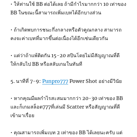
• ให้ท่านใช้ BB ต่อได้เลย ถ้ามีกำไรมากกว่า 10 เท่าของ
BB ในขณะนี้สามารถเพิ่มเบทได้อีกบางส่วน
• ถ้าเกิดพบการชนะกึ่งกลางหรือตัวคูณกลาง สามารถ
คงจะค่าเบทที่มากขึ้นต่อเนื่องได้อีกเช่นเดียวกัน
• แต่ว่าถ้าแพ้ติดกัน 15-20 สปินโดยไม่มีสัญญาณที่ดี
ให้กลับไป BB หรือสลับเกมในทันที
5. นาทีที่ 7-9:
Punpro777
Power Shot อย่างมีวินัย
• หากคุณมีผลกำไรสะสมมากกว่า 20-30 เท่าของ BB
และก็เกมสล็อต777ที่เล่นมี Scatter หรือสัญญาณที่ดี
เข้ามาเรื่อย
• คุณสามารถเพิ่มเบท 2 เท่าของ BB ได้เลยนะครับ แต่