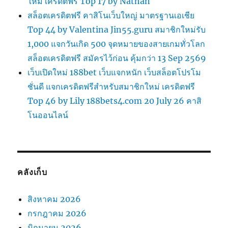
ใหม่ เครดิตฟรี Top 17 by Nathan
สล็อตเครดิตฟรี คาสิโนเว็บใหญ่ มาตรฐานเอเชีย
Top 44 by Valentina Jin55.guru สมาชิกใหม่รับ
1,000 แจกวันเกิด 500 จุดหมายของสายเกมทั่วโลก
สล็อตเครดิตฟรี สมัครไว้ก่อน คุ้มกว่า 13 Sep 2569
เว็บเปิดใหม่ 188bet เว็บแจกหนัก เว็บสล็อตโปรโม
ชั่นดี แจกเครดิตฟรีสำหรับสมาชิกใหม่ เครดิตฟรี
Top 46 by Lily 188bets4.com 20 July 26 คาสิ
โนออนไลน์
คลังเก็บ
สิงหาคม 2026
กรกฎาคม 2026
มิถุนายน 2026