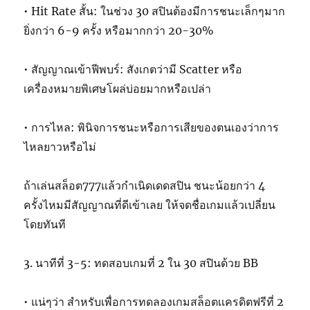
• Hit Rate สั้น: ในช่วง 30 สปินต้องมีการชนะเล็กๆมาก
ยิ่งกว่า 6-9 ครั้ง หรือมากกว่า 20-30%
• สัญญาณเข้าฟีพบร์: สังเกตว่ามี Scatter หรือ
เครื่องหมายพิเศษโผล่บ่อยมากหรือเปล่า
• การไหล: พินิจการชนะหรือการเสียของตนเองว่าการ
ไหลยาวหรือไม่
ถ้าเล่นสล็อต777แล้วกำเนิดเดดสปิน ชนะน้อยกว่า 4
ครั้งไหมมีสัญญาณที่ดีเข้าเลย ให้จดชื่อเกมแล้วเปลี่ยน
โดยทันที
3. นาทีที่ 3-5: ทดสอบเกมที่ 2 ใน 30 สปินด้วย BB
• แน่ๆว่า สำหรับเพื่อการทดลองเกมสล็อตเเครดิตฟรีที่ 2