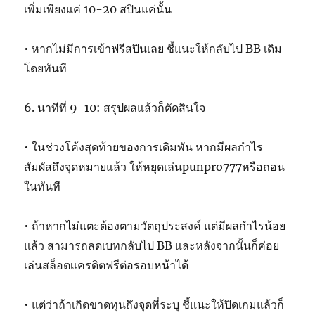
เพิ่มเพียงแค่ 10-20 สปินแค่นั้น
• หากไม่มีการเข้าฟรีสปินเลย ชี้แนะให้กลับไป BB เดิม
โดยทันที
6. นาทีที่ 9-10: สรุปผลแล้วก็ตัดสินใจ
• ในช่วงโค้งสุดท้ายของการเดิมพัน หากมีผลกำไร
สัมผัสถึงจุดหมายแล้ว ให้หยุดเล่นpunpro777หรือถอน
ในทันที
• ถ้าหากไม่แตะต้องตามวัตถุประสงค์ แต่มีผลกำไรน้อย
แล้ว สามารถลดเบทกลับไป BB และหลังจากนั้นก็ค่อย
เล่นสล็อตเเครดิตฟรีต่อรอบหน้าได้
• แต่ว่าถ้าเกิดขาดทุนถึงจุดที่ระบุ ชี้แนะให้ปิดเกมแล้วก็