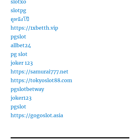
slotxo
slotpg
ดูหนังโป๊
https://1xbetth.vip
pgslot
allbet24
pg slot
joker 123
https://samurai777.net
https://tokyoslot88.com
pgslotbetway
joker123
pgslot
https://gogoslot.asia