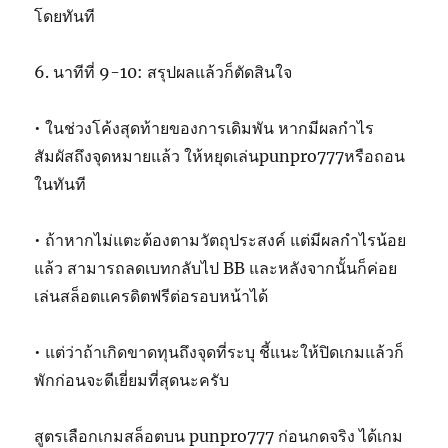
โดยทันที
6. นาทีที่ 9-10: สรุปผลแล้วก็ตัดสินใจ
• ในช่วงโค้งสุดท้ายของการเดิมพัน หากมีผลกำไร
สัมผัสถึงจุดหมายแล้ว ให้หยุดเล่นpunpro777หรือถอน
ในทันที
• ถ้าหากไม่แตะต้องตามวัตถุประสงค์ แต่มีผลกำไรน้อย
แล้ว สามารถลดเบทกลับไป BB และหลังจากนั้นก็ค่อย
เล่นสล็อตเเครดิตฟรีต่อรอบหน้าได้
• แต่ว่าถ้าเกิดขาดทุนถึงจุดที่ระบุ ชี้แนะให้ปิดเกมแล้วก็
พักก่อนจะดีเยี่ยมที่สุดนะครับ
สูตรเลือกเกมสล็อตบน punpro777 ก่อนกดจริง ได้เกม