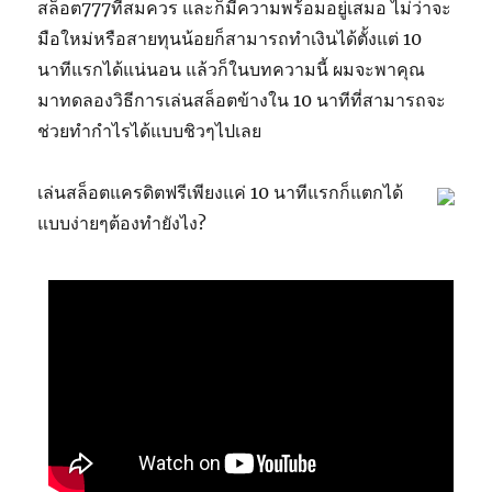
สล็อต777ที่สมควร และก็มีความพร้อมอยู่เสมอ ไม่ว่าจะ
มือใหม่หรือสายทุนน้อยก็สามารถทำเงินได้ตั้งแต่ 10
นาทีแรกได้แน่นอน แล้วก็ในบทความนี้ ผมจะพาคุณ
มาทดลองวิธีการเล่นสล็อตข้างใน 10 นาทีที่สามารถจะ
ช่วยทำกำไรได้แบบชิวๆไปเลย
เล่นสล็อตแครดิตฟรีเพียงแค่ 10 นาทีแรกก็แตกได้
แบบง่ายๆต้องทำยังไง?