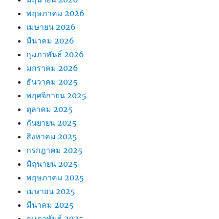
พฤษภาคม 2026
เมษายน 2026
มีนาคม 2026
กุมภาพันธ์ 2026
มกราคม 2026
ธันวาคม 2025
พฤศจิกายน 2025
ตุลาคม 2025
กันยายน 2025
สิงหาคม 2025
กรกฎาคม 2025
มิถุนายน 2025
พฤษภาคม 2025
เมษายน 2025
มีนาคม 2025
กุมภาพันธ์ 2025