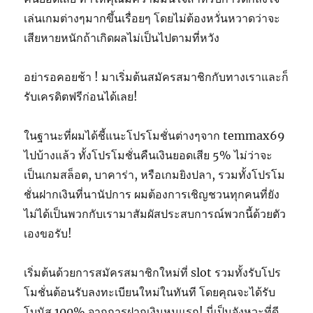
เล่นเกมต่างๆมากขึ้นเรื่อยๆ โดยไม่ต้องหวั่นหวาดว่าจะ
เสียหายหนักถ้าเกิดผลไม่เป็นไปตามที่หวัง
อย่ารอคอยช้า ! มาเริ่มต้นสมัครสมาชิกกับทางเราและก็
รับเครดิตฟรีก่อนได้เลย!
ในฐานะที่ผมได้ชี้แนะโปรโมชั่นต่างๆจาก temmax69
ไปบ้างแล้ว ทั้งโปรโมชั่นคืนเงินยอดเสีย 5% ไม่ว่าจะ
เป็นเกมสล็อต, บาคาร่า, หรือเกมยิงปลา, รวมทั้งโปรโม
ชั่นฝากเงินที่นานัปการ ผมต้องการเชิญชวนทุกคนที่ยัง
ไม่ได้เป็นพวกกับเรามาสัมผัสประสบการณ์พวกนี้ด้วยตัว
เองขอรับ!
เริ่มต้นด้วยการสมัครสมาชิกใหม่ที่ slot รวมทั้งรับโปร
โมชั่นต้อนรับลงทะเบียนใหม่ในทันที โดยคุณจะได้รับ
โบนัส 100% จากการฝากเงินหนแรก! นี่เป็นจังหวะที่ดี