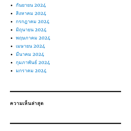
กันยายน 2024
สิงหาคม 2024
กรกฎาคม 2024
มิถุนายน 2024
พฤษภาคม 2024
เมษายน 2024
มีนาคม 2024
กุมภาพันธ์ 2024
มกราคม 2024
ความเห็นล่าสุด