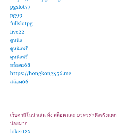
pgslot77
pg99
fullslotpg
live22
ดูหนัง
ดูหนังฟรี
ดูหนังฟรี
สล็อต168
https://hongkong456.me
สล็อต66
เว็บคาสิโนน่าเล่น ทั้ง
สล็อต
และ
บาคาร่า
ตึงจริงแตก
บ่อยมาก
joker123