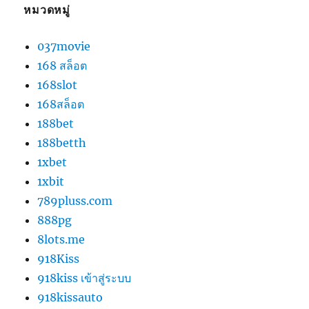
หมวดหมู่
037movie
168 สล็อต
168slot
168สล็อต
188bet
188betth
1xbet
1xbit
789pluss.com
888pg
8lots.me
918Kiss
918kiss เข้าสู่ระบบ
918kissauto