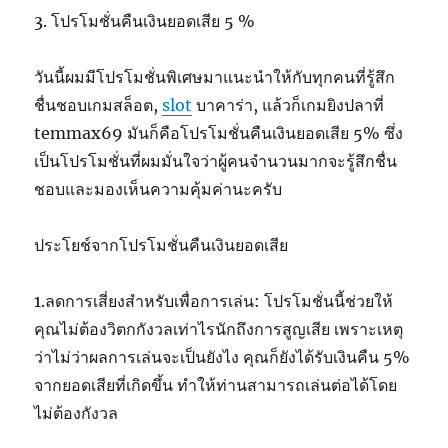
3. โปรโมชั่นคืนเงินยอดเสีย 5 %
วันนี้ผมมีโปรโมชั่นพิเศษมาแนะนำให้กับทุกคนที่รู้สึก
ชื่นชอบเกมสล็อต,
slot
บาคาร่า, แล้วก็เกมยิงปลาที่
temmax69 มันก็คือโปรโมชั่นคืนเงินยอดเสีย 5% ซึ่ง
เป็นโปรโมชั่นที่ผมมั่นใจว่าผู้คนจำนวนมากจะรู้สึกชื่น
ชอบและมองเห็นความคุ้มค่านะครับ
ประโยช์จากโปรโมชั่นคืนเงินยอดเสีย
1.ลดการเสี่ยงสำหรับเพื่อการเล่น: โปรโมชั่นนี้ช่วยให้
คุณไม่ต้องวิตกกังวลเท่าไรนักถึงการสูญเสีย เพราะเหตุ
ว่าไม่ว่าผลการเล่นจะเป็นยังไง คุณก็ยังได้รับเงินคืน 5%
จากยอดเสียที่เกิดขึ้น ทำให้ท่านสามารถเล่นต่อได้โดย
ไม่ต้องกังวล