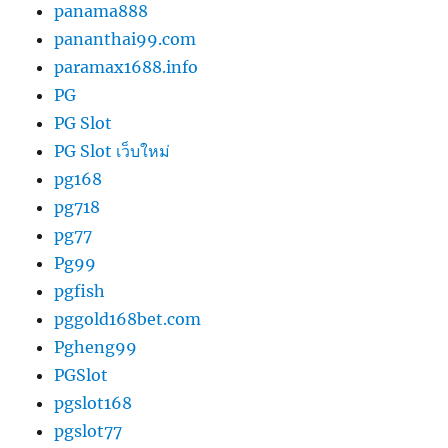
panama888
pananthai99.com
paramax1688.info
PG
PG Slot
PG Slot เว็บใหม่
pg168
pg718
pg77
Pg99
pgfish
pggold168bet.com
Pgheng99
PGSlot
pgslot168
pgslot77