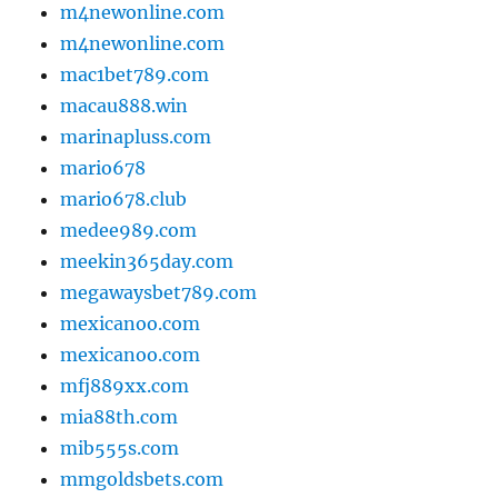
m4newonline.com
m4newonline.com
mac1bet789.com
macau888.win
marinapluss.com
mario678
mario678.club
medee989.com
meekin365day.com
megawaysbet789.com
mexicanoo.com
mexicanoo.com
mfj889xx.com
mia88th.com
mib555s.com
mmgoldsbets.com