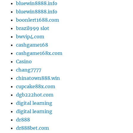
bluewin8888.info
bluewin8888.info
boonlert1688.com
brazil999 slot
bwvip4.com
cashgame168
cashgame168x.com
Casino
chang7777
chinatown888.win
cupcake88x.com
dgb222hot.com
digital learning
digital learning
dr888
dr888bet.com