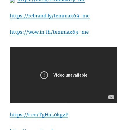
https://rebrand.ly/temmax69-me
https://wow.in.th/temmax69-me
https://t.co/TgHaL0kgzP