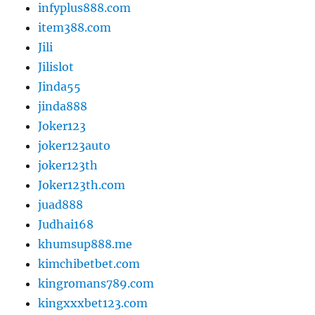
infyplus888.com
item388.com
Jili
Jilislot
Jinda55
jinda888
Joker123
joker123auto
joker123th
Joker123th.com
juad888
Judhai168
khumsup888.me
kimchibetbet.com
kingromans789.com
kingxxxbet123.com