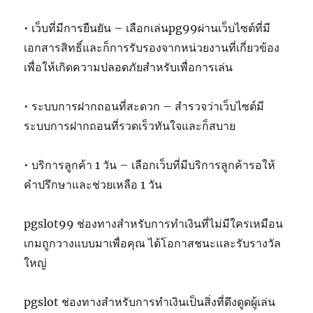
• เว็บที่มีการยืนยัน – เลือกเล่นpg99ผ่านเว็บไซต์ที่มี
เอกสารสิทธิ์และก็การรับรองจากหน่วยงานที่เกี่ยวข้อง
เพื่อให้เกิดความปลอดภัยสำหรับเพื่อการเล่น
• ระบบการฝากถอนที่สะดวก – สำรวจว่าเว็บไซต์มี
ระบบการฝากถอนที่รวดเร็วทันใจและก็สบาย
• บริการลูกค้า 1 วัน – เลือกเว็บที่มีบริการลูกค้ารอให้
คำปรึกษาและช่วยเหลือ 1 วัน
pgslot99 ช่องทางสำหรับการทำเงินที่ไม่มีใครเหมือน
เกมถูกวางแบบมาเพื่อคุณ ได้โอกาสชนะและรับรางวัล
ใหญ่
pgslot ช่องทางสำหรับการทำเงินเป็นสิ่งที่ดึงดูดผู้เล่น