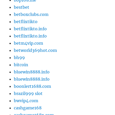
bbp168.me
bestbet
betboxclubs.com
betflixtikto
betflixtikto.info
betflixtikto.info
betm4vip.com
betworld369hot.com
bh99
bitcoin
bluewin8888.info
bluewin8888.info
boonlert1688.com
brazil999 slot
bwvip4.com
cashgame168