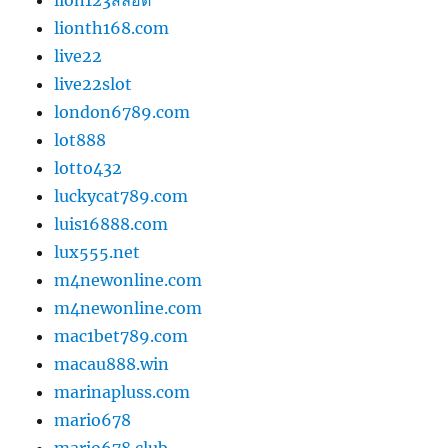
lion123สล็อต
lionth168.com
live22
live22slot
london6789.com
lot888
lotto432
luckycat789.com
luis16888.com
lux555.net
m4newonline.com
m4newonline.com
mac1bet789.com
macau888.win
marinapluss.com
mario678