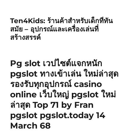
Ten4Kids: ร้านค้าสำหรับเด็กที่ทัน
สมัย – อุปกรณ์และเครื่องเล่นที่
สร้างสรรค์
Pg slot เวปไซต์แจกหนัก
pgslot ทางเข้าเล่น ใหม่ล่าสุด
รองรับทุกอุปกรณ์ casino
online เว็บใหญ่ pgslot ใหม่
ล่าสุด Top 71 by Fran
pgslot pgslot.today 14
March 68