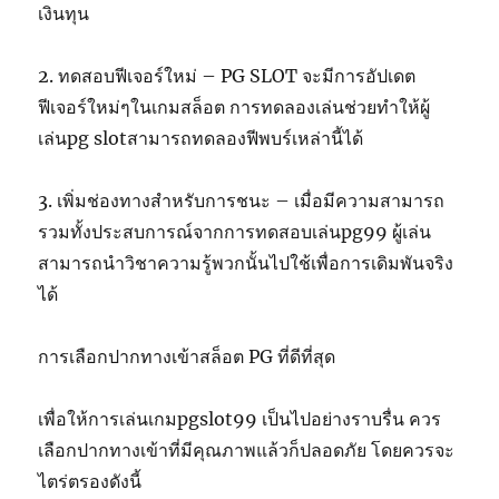
เงินทุน
2. ทดสอบฟีเจอร์ใหม่ – PG SLOT จะมีการอัปเดต
ฟีเจอร์ใหม่ๆในเกมสล็อต การทดลองเล่นช่วยทำให้ผู้
เล่นpg slotสามารถทดลองฟีพบร์เหล่านี้ได้
3. เพิ่มช่องทางสำหรับการชนะ – เมื่อมีความสามารถ
รวมทั้งประสบการณ์จากการทดสอบเล่นpg99 ผู้เล่น
สามารถนำวิชาความรู้พวกนั้นไปใช้เพื่อการเดิมพันจริง
ได้
การเลือกปากทางเข้าสล็อต PG ที่ดีที่สุด
เพื่อให้การเล่นเกมpgslot99 เป็นไปอย่างราบรื่น ควร
เลือกปากทางเข้าที่มีคุณภาพแล้วก็ปลอดภัย โดยควรจะ
ไตร่ตรองดังนี้