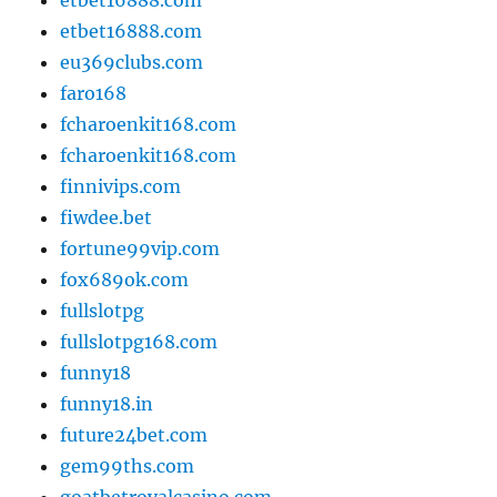
etbet16888.com
etbet16888.com
eu369clubs.com
faro168
fcharoenkit168.com
fcharoenkit168.com
finnivips.com
fiwdee.bet
fortune99vip.com
fox689ok.com
fullslotpg
fullslotpg168.com
funny18
funny18.in
future24bet.com
gem99ths.com