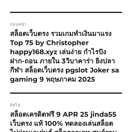
แนะแนว
ก่อนหน้า
เรื่อง
สล็อตเว็บตรง รวมเกมทำเงินมาแรง
เรื่อง
ก่อน
Top 75 by Christopher
หน้า:
happy168.xyz เล่นง่าย กำไรปัง
ฝาก-ถอน ภายใน 3วิบาคาร่า ยิงปลา
กีฬา สล็อตเว็บตรง pgslot Joker sa
gaming 9 พฤษภาคม 2025
ถัดไป
สล็อตเครดิตฟรี 9 APR 25 jinda55
เรื่อง
ต่อ
เว็บตรง แท้ 100% ทดลองเล่นสล็อต
ไป: