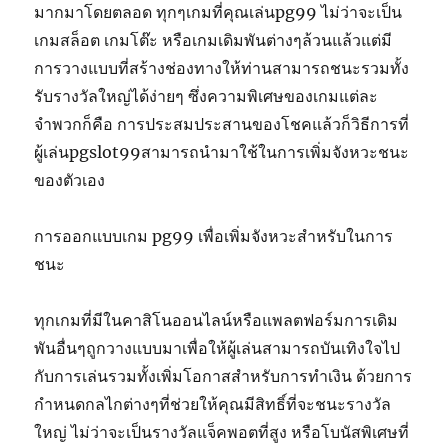
มากมาโดยตลอด ทุกๆเกมที่คุณเล่นpg99 ไม่ว่าจะเป็น
เกมสล็อต เกมโต๊ะ หรือเกมเดิมพันต่างๆล้วนแล้วแต่มี
การวางแบบที่สร้างช่องทางให้ท่านสามารถชนะรวมทั้ง
รับรางวัลใหญ่ได้ง่ายๆ ซึ่งความพิเศษของเกมแต่ละ
จำพวกก็คือ การประสมประสานของโชคแล้วก็วิธีการที่
ผู้เล่นpgslot99สามารถนำมาใช้ในการเพิ่มจังหวะชนะ
ของตัวเอง
การออกแบบเกม pg99 เพื่อเพิ่มจังหวะสำหรับในการ
ชนะ
ทุกเกมที่มีในคาสิโนออนไลน์หรือแพลตฟอร์มการเดิม
พันอื่นๆถูกวางแบบมาเพื่อให้ผู้เล่นสามารถบันเทิงใจไป
กับการเล่นรวมทั้งเพิ่มโอกาสสำหรับการทำเงิน ด้วยการ
กำหนดกลไกต่างๆที่ช่วยให้คุณมีสิทธิ์ที่จะชนะรางวัล
ใหญ่ ไม่ว่าจะเป็นรางวัลแจ็คพอตที่สูง หรือโบนัสพิเศษที่