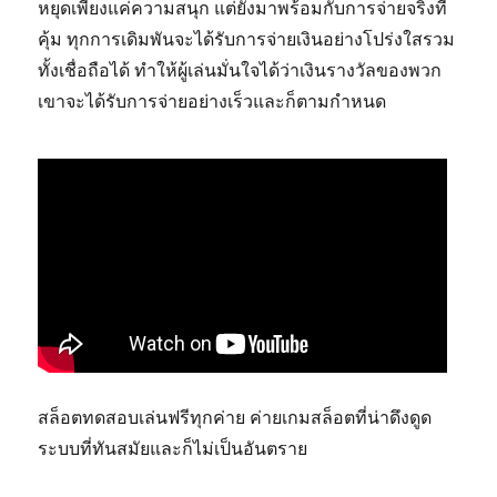
หยุดเพียงแค่ความสนุก แต่ยังมาพร้อมกับการจ่ายจริงที่
คุ้ม ทุกการเดิมพันจะได้รับการจ่ายเงินอย่างโปร่งใสรวม
ทั้งเชื่อถือได้ ทำให้ผู้เล่นมั่นใจได้ว่าเงินรางวัลของพวก
เขาจะได้รับการจ่ายอย่างเร็วและก็ตามกำหนด
สล็อตทดสอบเล่นฟรีทุกค่าย ค่ายเกมสล็อตที่น่าดึงดูด
ระบบที่ทันสมัยและก็ไม่เป็นอันตราย