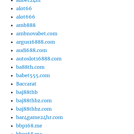
allbet24hr
alot66
alot666
amb888
ambnovabet.com
argus16888.com
audi688.com
autoslot16888.com
ba88th.com
babet555.com
Baccarat
baj88thb
baj88thbz.com
baj88thbz.com
bar4game24hr.com
bbp168.me