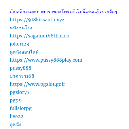
เว็บสล็อตและบาคาร่าของโครตดีเว็บนี้เล่นแล้วรวยจัดๆ
https://918kissauto.xyz
หนังชนโรง
https://sagame168th.club
joker123
ดูหนังออนไลน์
https://www.pussy888play.com
pussy888
บาคาร่า168
https://www.pgslot.golf
pgslot77
pg99
fullslotpg
live22
ดูหนัง