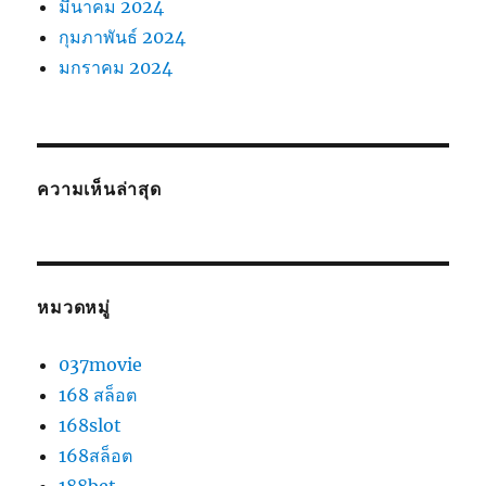
มีนาคม 2024
กุมภาพันธ์ 2024
มกราคม 2024
ความเห็นล่าสุด
หมวดหมู่
037movie
168 สล็อต
168slot
168สล็อต