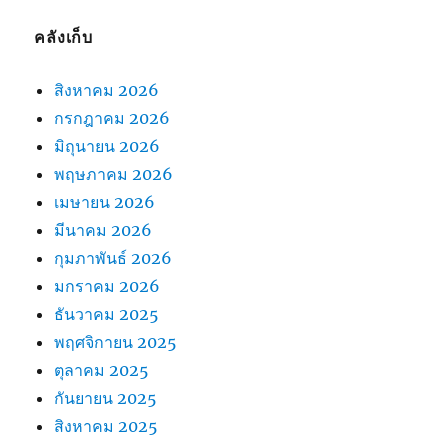
คลังเก็บ
สิงหาคม 2026
กรกฎาคม 2026
มิถุนายน 2026
พฤษภาคม 2026
เมษายน 2026
มีนาคม 2026
กุมภาพันธ์ 2026
มกราคม 2026
ธันวาคม 2025
พฤศจิกายน 2025
ตุลาคม 2025
กันยายน 2025
สิงหาคม 2025