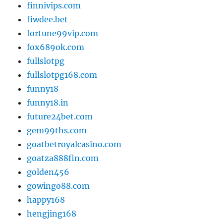
finnivips.com
fiwdee.bet
fortune99vip.com
fox689ok.com
fullslotpg
fullslotpg168.com
funny18
funny18.in
future24bet.com
gem99ths.com
goatbetroyalcasino.com
goatza888fin.com
golden456
gowingo88.com
happy168
hengjing168