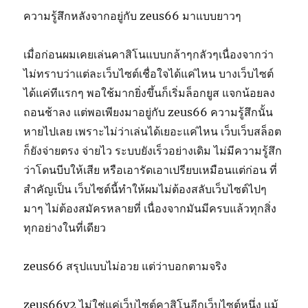
ความรู้สึกหลังจากอยู่กับ zeus66 มาแบบยาวๆ
เมื่อก่อนผมเคยเล่นคาสิโนแบบกล้าๆกลัวๆเนื่องจากว่า
ไม่ทราบว่าแต่ละเว็บไซต์เชื่อใจได้แค่ไหน บางเว็บไซต์
ได้แค่ทีแรกๆ พอใช้มากยิ่งขึ้นก็เริ่มล็อกยูส แจกน้อยลง
ถอนช้าลง แต่พอเพียงมาอยู่กับ zeus66 ความรู้สึกนั้น
หายไปเลย เพราะไม่ว่าเล่นได้เยอะแค่ไหน เว็บเว็บสล็อต
ก็ยังจ่ายตรง จ่ายไว ระบบยังเร็วอย่างเดิม ไม่มีความรู้สึก
ว่าโดนบีบให้เสีย หรือเอารัดเอาเปรียบเหมือนแต่ก่อน ที่
สำคัญเป็น เว็บไซต์นี้ทำให้ผมไม่ต้องสลับเว็บไซต์ไปๆ
มาๆ ไม่ต้องสมัครหลายที่ เนื่องจากมันมีครบแล้วทุกสิ่ง
ทุกอย่างในที่เดียว
zeus66 สรุปแบบไม่อวย แต่ว่าบอกตามจริง
zeus66v2 ไม่ใช่แค่เว็บไซต์คาสิโนอีกเว็บไซต์หนึ่ง แม้