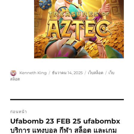
ผู้
เขียน
หมวด
ป้าย
Kenneth King
ธันวาคม 14, 2025
เว็บสล็อต
เว็บ
เขียน
เมื่อ
หมู่
กำกับ
สล็อต
แนะแนว
ก่อนหน้า
เรื่อง
Ufabomb 23 FEB 25 ufabombx
เรื่อง
ก่อน
บริการ แทงบอล กีฬา สล็อต และเกม