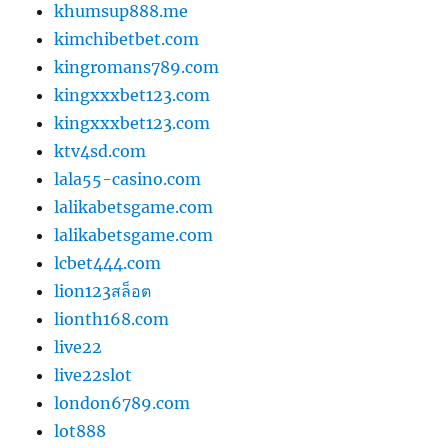
khumsup888.me
kimchibetbet.com
kingromans789.com
kingxxxbet123.com
kingxxxbet123.com
ktv4sd.com
lala55-casino.com
lalikabetsgame.com
lalikabetsgame.com
lcbet444.com
lion123สล็อต
lionth168.com
live22
live22slot
london6789.com
lot888