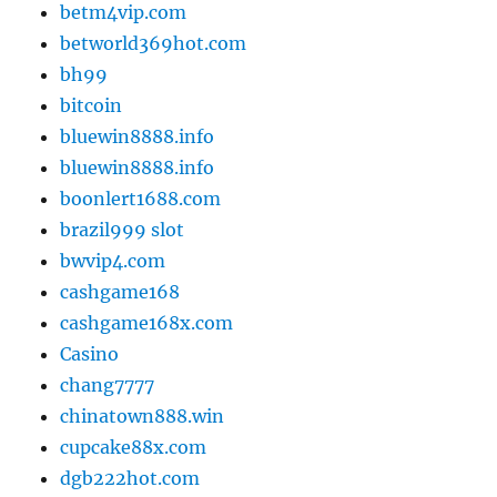
betm4vip.com
betworld369hot.com
bh99
bitcoin
bluewin8888.info
bluewin8888.info
boonlert1688.com
brazil999 slot
bwvip4.com
cashgame168
cashgame168x.com
Casino
chang7777
chinatown888.win
cupcake88x.com
dgb222hot.com