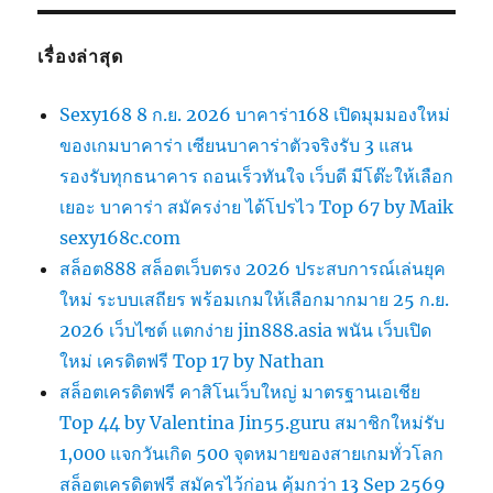
เรื่องล่าสุด
Sexy168 8 ก.ย. 2026 บาคาร่า168 เปิดมุมมองใหม่
ของเกมบาคาร่า เซียนบาคาร่าตัวจริงรับ 3 แสน
รองรับทุกธนาคาร ถอนเร็วทันใจ เว็บดี มีโต๊ะให้เลือก
เยอะ บาคาร่า สมัครง่าย ได้โปรไว Top 67 by Maik
sexy168c.com
สล็อต888 สล็อตเว็บตรง 2026 ประสบการณ์เล่นยุค
ใหม่ ระบบเสถียร พร้อมเกมให้เลือกมากมาย 25 ก.ย.
2026 เว็บไซต์ แตกง่าย jin888.asia พนัน เว็บเปิด
ใหม่ เครดิตฟรี Top 17 by Nathan
สล็อตเครดิตฟรี คาสิโนเว็บใหญ่ มาตรฐานเอเชีย
Top 44 by Valentina Jin55.guru สมาชิกใหม่รับ
1,000 แจกวันเกิด 500 จุดหมายของสายเกมทั่วโลก
สล็อตเครดิตฟรี สมัครไว้ก่อน คุ้มกว่า 13 Sep 2569