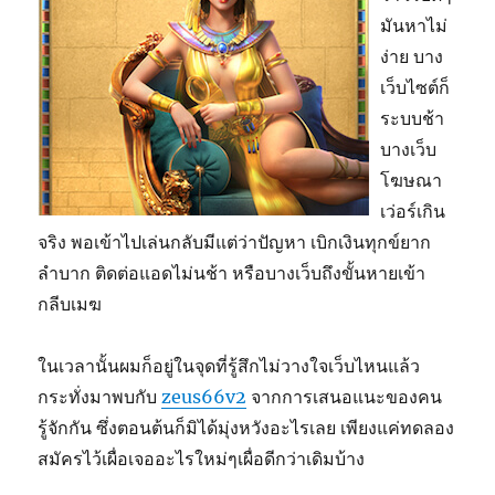
มันหาไม่
ง่าย บาง
เว็บไซต์ก็
ระบบช้า
บางเว็บ
โฆษณา
เว่อร์เกิน
จริง พอเข้าไปเล่นกลับมีแต่ว่าปัญหา เบิกเงินทุกข์ยาก
ลำบาก ติดต่อแอดไม่นช้า หรือบางเว็บถึงขั้นหายเข้า
กลีบเมฆ
ในเวลานั้นผมก็อยู่ในจุดที่รู้สึกไม่วางใจเว็บไหนแล้ว
กระทั่งมาพบกับ
zeus66v2
จากการเสนอแนะของคน
รู้จักกัน ซึ่งตอนต้นก็มิได้มุ่งหวังอะไรเลย เพียงแค่ทดลอง
สมัครไว้เผื่อเจออะไรใหม่ๆเผื่อดีกว่าเดิมบ้าง