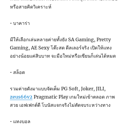
หรือสายคิดวิเคราะห์
• บาคาร่า
มีให้เลือกเล่นหลายค่ายทั้งยัง SA Gaming, Pretty
Gaming, AE Sexy โต๊ะสด ดีลเลอร์จริง เปิดให้แทง
อย่างน้อยแค่สิบบาท จะมือใหม่หรือเซียนก็เล่นได้หมด
• สล็อต
รวมค่ายดังมาแบบจัดเต็ม PG Soft, Joker, JILI,
zeus66v2
Pragmatic Play เกมใหม่เข้าตลอด ภาพ
สวย เอฟเฟกต์ดี โบนัสแจกจริงไม่ตัดจบระหว่างทาง
• แทงบอล