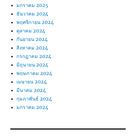
มกราคม 2025
ธันวาคม 2024
พฤศจิกายน 2024
ตุลาคม 2024
กันยายน 2024
สิงหาคม 2024
กรกฎาคม 2024
มิถุนายน 2024
พฤษภาคม 2024
เมษายน 2024
มีนาคม 2024
กุมภาพันธ์ 2024
มกราคม 2024