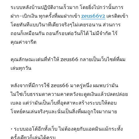
ระบบหลังบ้านปฏิบัติงานเร็วมาก โดยยิ่งไปกว่านั้นการ
ฝาก-เบิกเงิน ทุกครั้งที่ผมฝากเข้า
zeus66v2
เครดิตเข้า
โดยทันทีแบบวินาทีเดียวจริงๆไม่เคยรอนาน ส่วนการ
ถอนก็เหมือนกัน ถอนกี่รอบต่อวันก็ได้ ไม่มีจำกัด ไร้
คุณค่าจารีต
คุณลักษณะเด่นที่ทำให้ zeus66 กลายเป็นเว็บไซต์ที่ผม
เล่นทุกวัน
หลังจากที่มีการใช้ zeus66 มาครู่หนึ่ง ผมพบว่ามัน
ไม่ใช่เว็บธรรมดาความคาดหวังจะดูดเงินแล้วปลดปล่อย
เบลอ แต่ว่ามันเป็นเว็บที่อุตสาหะสร้างระบบให้ตอบ
โจทย์คนเล่นจริงๆและนั่นเป็นสิ่งที่ผมถูกใจมากมาย
• ระบบออโต้อีกทั้งเว็บ ไม่ต้องคุยกับแอดมินแม้กระทั้ง
ครั้งเดียวก็เล่นได้ครบ