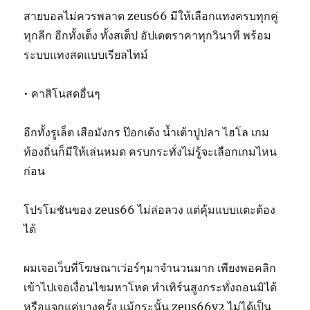
สายบอลไม่ควรพลาด zeus66 มีให้เลือกแทงครบทุกคู่
ทุกลีก อีกทั้งเต็ง ทั้งสเต็ป อัปเดตราคาทุกวินาที พร้อม
ระบบแทงสดแบบเรียลไทม์
• คาสิโนสดอื่นๆ
อีกทั้งรูเล็ต เสือมังกร ป๊อกเด้ง น้ำเต้าปูปลา ไฮโล เกม
ท้องถิ่นก็มีให้เล่นหมด ครบกระทั่งไม่รู้จะเลือกเกมไหน
ก่อน
โปรโมชันของ zeus66 ไม่ล่อลวง แต่คุ้มแบบแตะต้อง
ได้
ผมเจอเว็บที่โฆษณาเว่อร์ๆมาจำนวนมาก เพียงพอคลิก
เข้าไปเจอเงื่อนไขมหาโหด ทำเทิร์นสูงกระทั่งถอนมิได้
หรือแจกแค่บางครั้ง แม้กระนั้น zeus66v2 ไม่ได้เป็น