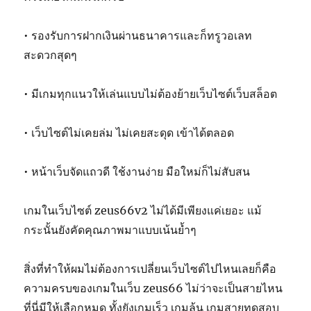
• รองรับการฝากเงินผ่านธนาคารและก็ทรูวอเลท
สะดวกสุดๆ
• มีเกมทุกแนวให้เล่นแบบไม่ต้องย้ายเว็บไซต์เว็บสล็อต
• เว็บไซต์ไม่เคยล่ม ไม่เคยสะดุด เข้าได้ตลอด
• หน้าเว็บจัดแถวดี ใช้งานง่าย มือใหม่ก็ไม่สับสน
เกมในเว็บไซต์ zeus66v2 ไม่ได้มีเพียงแค่เยอะ แม้
กระนั้นยังคัดคุณภาพมาแบบเน้นย้ำๆ
สิ่งที่ทำให้ผมไม่ต้องการเปลี่ยนเว็บไซต์ไปไหนเลยก็คือ
ความครบของเกมในเว็บ zeus66 ไม่ว่าจะเป็นสายไหน
ที่นี่มีให้เลือกหมด ทั้งยังเกมเร็ว เกมลุ้น เกมสายทดสอบ