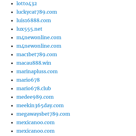
lotto432
luckycat789.com
luis16888.com
lux555.net
m4newonline.com
m4newonline.com
mac1bet789.com
macau888.win
marinapluss.com
mario678
mario678.club
medee989.com
meekin365day.com
megawaysbet789.com
mexicanoo.com
mexicanoo.com