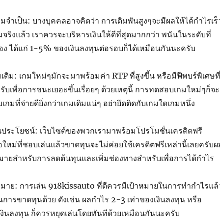
วามจำเป็น: บางบุคคลอาจคิดว่า การเดิมพันสูงๆจะมีผลให้ได้กำไรเร็
มจริงแล้ว เราควรจะบริหารเงินให้ดีที่สุดมากกว่า พนันในระดับที่
ง ได้แก่ 1-5% ของเงินลงทุนต่อรอบก็ได้เหมือนกันนะครับ
มเดิม: เกมใหม่ๆมักจะมาพร้อมค่า RTP ที่สูงขึ้น หรือมีฟีพบร์พิเศษที
รับเพื่อการชนะเยอะขึ้นเรื่อยๆ ด้วยเหตุนี้ การทดสอบเกมใหม่ๆก็จะ
เกมที่จ่ายดียิ่งกว่าเกมเดิมแน่ๆ อย่ายึดติดกับเกมใดเกมหนึ่ง
ป็นประโยชน์: เว็บไซต์ของพวกเรามาพร้อมโปรโมชั่นเครดิตฟรี
อใหม่ที่ชอบเล่นแล้วขาดทุนจะไม่ค่อยใช้เครดิตฟรีเหล่านี้เลยครับผ
กมายสำหรับการลดต้นทุนและเพิ่มช่องทางสำหรับเพื่อการได้กำไร
าหมาย: การเล่น 918kissauto ที่ดีควรมีเป้าหมายในการทำกำไรแล้
นการขาดทุนด้วย ดังเช่น ผลกำไร 2-3 เท่าของเงินลงทุน หรือ
ินลงทุน ก็ควรหยุดเล่นโดยทันทีด้วยเหมือนกันนะครับ