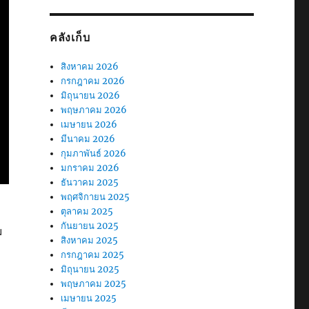
คลังเก็บ
สิงหาคม 2026
กรกฎาคม 2026
มิถุนายน 2026
พฤษภาคม 2026
เมษายน 2026
มีนาคม 2026
กุมภาพันธ์ 2026
มกราคม 2026
ธันวาคม 2025
พฤศจิกายน 2025
ตุลาคม 2025
กันยายน 2025
ม
สิงหาคม 2025
กรกฎาคม 2025
มิถุนายน 2025
พฤษภาคม 2025
เมษายน 2025