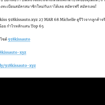
ลงทะเบียนสมัครสมาชิกใหม่กับเราได้เลย สมัครฟรี สมัครเลย!
kiss 918kissauto.xyz 27 MAR 68 Michelle ดูรีวิวจากลูกค้าจร
น้อย กำไรหลักแสน Top 65
ไซต์
918kissauto
18kissauto-xyz
.ly/918kissauto-xyz