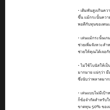
• เดิมพันสูงเกินค
ขึ้น แม้กระนั้นควา
พอดีกับทุนของตนเอ
• เล่นแม้กระนั้นเก
ช่วยเพิ่มจังหวะสำห
ช่วยให้คุณได้เจอกับ
• ไม่ใช้โบนัสให้เ
มากมาย แน่ๆว่า มื
ซึ่งนับว่าพลาดมา
• เล่นแบบไม่มีเป้
ก็ข้อจำกัดสำหรับใ
ขาดทุน 50% ของเง