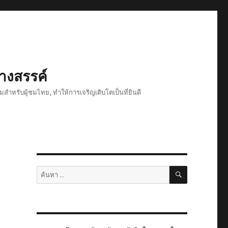
้างสรรค์
สำหรับผู้ชมไทย, ทำให้การเจริญเติบโตเป็นที่ยินดี
ค้นหา
ค้นหา: