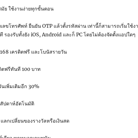
ัย ใช้งานง่ายทุกขั้นตอน
ขโทรศัพท์ ยืนยัน OTP แล้วตั้งรหัสผ่าน เท่านี้ก็สามารถเริ่มใช้ง
ี รองรับทั้งยัง iOS, Android และก็ PC โดยไม่ต้องจัดตั้งแอปใดๆ
168 เครดิตฟรี และโบนัสรายวัน
ิตฟรีทันที 100 บาท
นเพิ่มเติมอีก 30%
สัปดาห์อัตโนมัติ
แลกเปลี่ยนของรางวัลหรือเงินสด