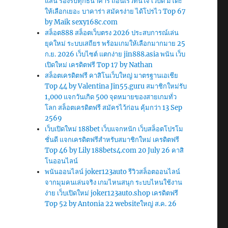
แสน รองรับทุกธนาคาร ถอนเร็วทันใจ เว็บดี มีโต๊ะ
ให้เลือกเยอะ บาคาร่า สมัครง่าย ได้โปรไว Top 67
by Maik sexy168c.com
สล็อต888 สล็อตเว็บตรง 2026 ประสบการณ์เล่น
ยุคใหม่ ระบบเสถียร พร้อมเกมให้เลือกมากมาย 25
ก.ย. 2026 เว็บไซต์ แตกง่าย jin888.asia พนัน เว็บ
เปิดใหม่ เครดิตฟรี Top 17 by Nathan
สล็อตเครดิตฟรี คาสิโนเว็บใหญ่ มาตรฐานเอเชีย
Top 44 by Valentina Jin55.guru สมาชิกใหม่รับ
1,000 แจกวันเกิด 500 จุดหมายของสายเกมทั่ว
โลก สล็อตเครดิตฟรี สมัครไว้ก่อน คุ้มกว่า 13 Sep
2569
เว็บเปิดใหม่ 188bet เว็บแจกหนัก เว็บสล็อตโปรโม
ชั่นดี แจกเครดิตฟรีสำหรับสมาชิกใหม่ เครดิตฟรี
Top 46 by Lily 188bets4.com 20 July 26 คาสิ
โนออนไลน์
พนันออนไลน์ joker123auto รีวิวสล็อตออนไลน์
จากมุมคนเล่นจริง เกมไหนสนุก ระบบไหนใช้งาน
ง่าย เว็บเปิดใหม่ joker123auto.shop เครดิตฟรี
Top 52 by Antonia 22 websiteใหญ่ ส.ค. 26