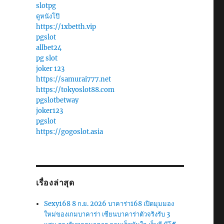
slotpg
ดูหนังโป๊
https://1xbetth.vip
pgslot
allbet24
pg slot
joker 123
https://samurai777.net
https://tokyoslot88.com
pgslotbetway
joker123
pgslot
https://gogoslot.asia
เรื่องล่าสุด
Sexy168 8 ก.ย. 2026 บาคาร่า168 เปิดมุมมอง
ใหม่ของเกมบาคาร่า เซียนบาคาร่าตัวจริงรับ 3