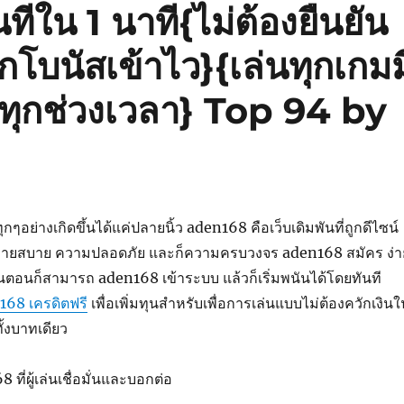
ทีใน 1 นาที{ไม่ต้องยืนยัน
โบนัสเข้าไว}{เล่นทุกเกมม
นุกทุกช่วงเวลา} Top 94 by
งทุกๆอย่างเกิดขึ้นได้แค่ปลายนิ้ว aden168 คือเว็บเดิมพันที่ถูกดีไซน์
บายสบาย ความปลอดภัย และก็ความครบวงจร aden168 สมัคร ง่า
่ขั้นตอนก็สามารถ aden168 เข้าระบบ แล้วก็เริ่มพนันได้โดยทันที
168 เครดิตฟรี
เพื่อเพิ่มทุนสำหรับเพื่อการเล่นแบบไม่ต้องควักเงินใ
ั้งบาทเดียว
ที่ผู้เล่นเชื่อมั่นและบอกต่อ