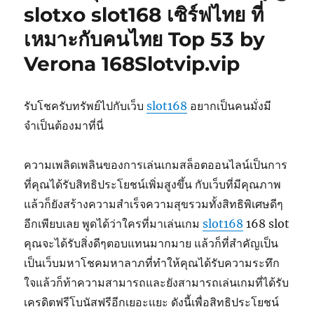
slotxo slot168 เซิร์ฟไทย ที่
เหมาะกับคนไทย Top 53 by
Verona 168Slotvip.vip
รับโชครับทรัพย์ไปกับเว็บ
slot168
อยากเป็นคนมั่งมี
จำเป็นต้องมาที่นี่
ความเพลิดเพลินของการเล่นเกมสล็อตออนไลน์เป็นการ
ที่คุณได้รับสิทธิประโยชน์เพิ่มสูงขึ้น กับเว็บที่มีคุณภาพ
แล้วก็ยังสร้างความสำเร็จความสุขรวมทั้งสิทธิพิเศษดีๆ
อีกเพียบเลย พูดได้ว่าใครที่มาเล่นเกม
slot168
168 slot
คุณจะได้รับสิ่งดีๆตอบแทนมากมาย แล้วก็ที่สำคัญเป็น
เป็นเว็บมหาโชคมหาลาภที่ทำให้คุณได้รับความระทึก
ใจแล้วก็ท้าความสามารถและยังสามารถเล่นเกมที่ได้รับ
เครดิตฟรีโบนัสฟรีอีกเยอะแยะ ดังนี้เพื่อสิทธิประโยชน์