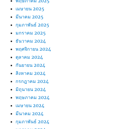
พฤษภาคม 2025
เมษายน 2025
มีนาคม 2025
กุมภาพันธ์ 2025
มกราคม 2025
ธันวาคม 2024
พฤศจิกายน 2024
ตุลาคม 2024
กันยายน 2024
สิงหาคม 2024
กรกฎาคม 2024
มิถุนายน 2024
พฤษภาคม 2024
เมษายน 2024
มีนาคม 2024
กุมภาพันธ์ 2024