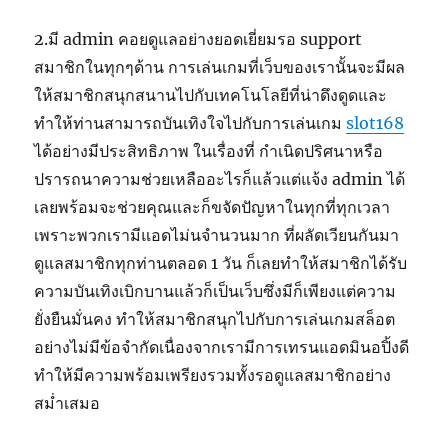
2.มี admin คอยดูแลอย่างยอดเยี่ยมรอ support
สมาชิกในทุกๆด้าน การเล่นเกมที่เว็บของเรานั้นจะมีผล
ให้สมาชิกสนุกสนานไปกับเทคโนโลยีที่น่าดึงดูดและ
ทำให้ท่านสามารถบันเทิงใจไปกับการเล่นเกม
slot168
ได้อย่างมีประสิทธิภาพ ในเรื่องที่ กำเนิดปริศนาหรือ
ปรารถนาความช่วยเหลืออะไรก็แล้วแต่แจ้ง admin ได้
เลยพร้อมจะช่วยคุณและก็ขจัดปัญหาในทุกที่ทุกเวลา
เพราะพวกเรามีแอดไม่นจำนวนมาก ที่ผลัดเวียนกันมา
ดูแลสมาชิกทุกท่านตลอด 1 วัน ก็เลยทำให้สมาชิกได้รับ
ความบันเทิงเบิกบานแล้วก็เป็นเว็บซึ่งมีก็เพียงแต่ความ
ยั่งยืนมั่นคง ทำให้สมาชิกสนุกไปกับการเล่นเกมสล็อต
อย่างไม่มีข้อจำกัดเนื่องจากเรามีการเทรนแอดมินอปิ้งดี
ทำให้มีความพร้อมเพรียงรวมทั้งรอดูแลสมาชิกอย่าง
สม่ำเสมอ