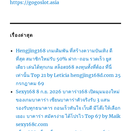
https://gogoslot.asia
เรื่องล่าสุด
Hengjing168 เกมเดิมพัน ที่สร้างความบันเทิง ดี
ที่สุด สมาชิกใหม่รับ 50% ฝาก-ถอน รวดเร็ว ยูส
เดียว เล่นได้ทุกเกม สล็อต168 ลงทุนทั้งที่ต้อง ที่นี่
เท่านั้น Top 21 by Leticia hengjing168d.com 25
กรกฎาคม 69
Sexy168 8 ก.ย. 2026 บาคาร่า168 เปิดมุมมองใหม่
ของเกมบาคาร่า เซียนบาคาร่าตัวจริงรับ 3 แสน
รองรับทุกธนาคาร ถอนเร็วทันใจ เว็บดี มีโต๊ะให้เลือก
เยอะ บาคาร่า สมัครง่าย ได้โปรไว Top 67 by Maik
sexy168c.com