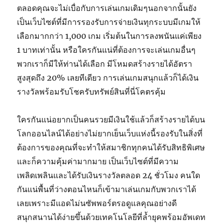
ตลอดคุณจะไม่เบื่อกับการเล่นเกมเดิมๆนอกจากนั้นยัง
เป็นเว็บไซต์ที่มีการรองรับการจ่ายเงินทุกระบบมีเกมให้
เลือกมากกว่า 1,000 เกม เริ่มต้นในการลงพนันแค่เพียง
1 บาทเท่านั้น หรือใครกันแน่ที่ต้องการจะเล่นเกมอื่นๆ
พวกเราก็มีให้ท่านได้เลือก มีโหมดสร้างรายได้อัตรา
สูงสุดถึง 20% เลยทีเดียว การเล่นเกมสนุกแล้วก็ได้เงิน
รางวัลพร้อมรับโชครับทรัพย์สินที่นี่โคตรคุ้ม
ใครกันแน่อยากเป็นคนรวยมีเงินใช้แล้วก็สร้างรายได้บน
โลกออนไลน์ได้อย่างไม่ยากเย็นเว็บแห่งนี้รองรับในสิ่งที่
ต้องการของคุณที่จะทำให้สมาชิกทุกคนได้รับสิทธิพิเศษ
และก็ความคุ้มค่ามากมาย เป็นเว็บไซต์ที่มีความ
เพลิดเพลินและได้รับเงินรางวัลตลอด 24 ชั่วโมง คนใด
กันแน่พื้นที่ว่างตอนไหนก็เข้ามาเล่นเกมกับพวกเราได้
เลยเพราะมีแอดไม่นซัพพอร์ตรอดูแลคุณอย่างดี
สนุกสนานได้ง่ายขึ้นด้วยเทคโนโลยีที่ล้ำยุคพร้อมอัพเดท