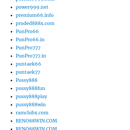
power999.net
premium66.info
proded888x.com
PunPro66
PunPro66.in
PunPro777
PunPro777.in
puntaek66
puntaek77
Pussy888
pussy888fun
pussy888play
pussy888win
ramclubx.com
RENO88WIN.COM
RENO88WIN.COM