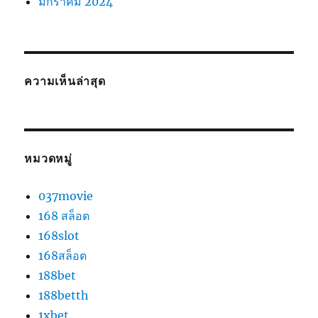
มกราคม 2024
ความเห็นล่าสุด
หมวดหมู่
037movie
168 สล็อต
168slot
168สล็อต
188bet
188betth
1xbet