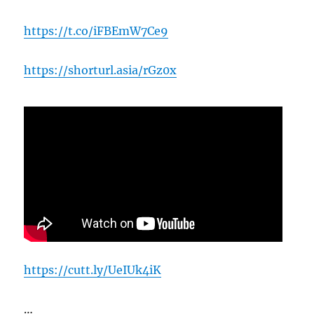
https://t.co/iFBEmW7Ce9
https://shorturl.asia/rGz0x
https://cutt.ly/UeIUk4iK
…