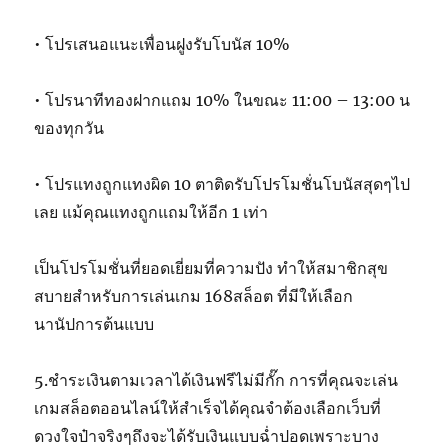
• โปรเสนอแนะเพื่อนฝูงรับโบนัส 10%
• โปรนาทีทองฝากแถม 10% ในขณะ 11:00 – 13:00 น
ของทุกวัน
• โปรแทงถูกแทงผิด 10 ตาติดรับโปรโมชั่นโบนัสสุดๆไป
เลย แม้คุณแทงถูกแถมให้อีก 1 เท่า
เป็นโปรโมชั่นที่ยอดเยี่ยมที่ความปัง ทำให้สมาชิกสุข
สบายสำหรับการเล่นเกม 168สล็อต ที่มีให้เลือก
นานัปการต้นแบบ
5.ชำระเงินตามเวลาได้เงินฟรีไม่มีกั๊ก การที่คุณจะเล่น
เกมสล็อตออนไลน์ให้สำเร็จได้คุณจำต้องเลือกเว็บที่
ดวงใจป๋าจริงๆถึงจะได้รับเงินแบบฉ่ำปอดเพราะบาง