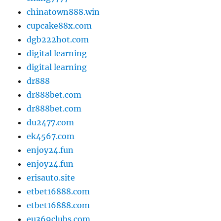
chinatown888.win
cupcake88x.com
dgb222hot.com
digital learning
digital learning
dr888
dr888bet.com
dr888bet.com
du2477.com
ek4567.com
enjoy24.fun
enjoy24.fun
erisauto.site
etbet16888.com
etbet16888.com
eu369clubs.com