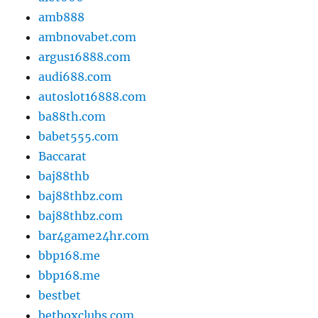
amb888
ambnovabet.com
argus16888.com
audi688.com
autoslot16888.com
ba88th.com
babet555.com
Baccarat
baj88thb
baj88thbz.com
baj88thbz.com
bar4game24hr.com
bbp168.me
bbp168.me
bestbet
betboxclubs.com