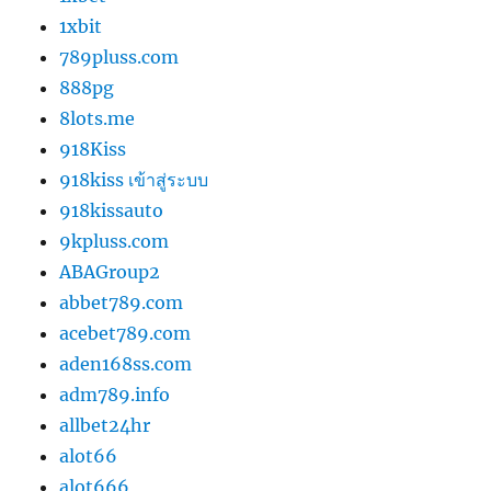
1xbit
789pluss.com
888pg
8lots.me
918Kiss
918kiss เข้าสู่ระบบ
918kissauto
9kpluss.com
ABAGroup2
abbet789.com
acebet789.com
aden168ss.com
adm789.info
allbet24hr
alot66
alot666