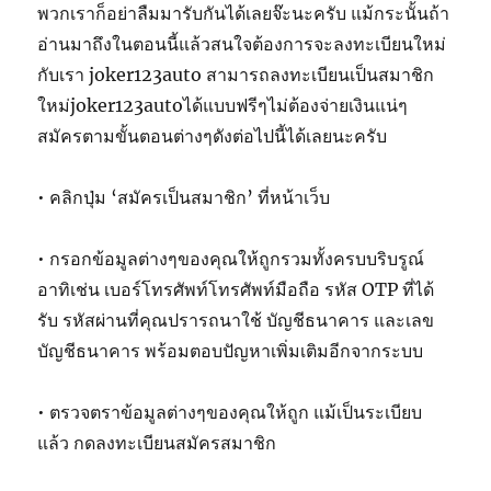
พวกเราก็อย่าลืมมารับกันได้เลยจ๊ะนะครับ แม้กระนั้นถ้า
อ่านมาถึงในตอนนี้แล้วสนใจต้องการจะลงทะเบียนใหม่
กับเรา joker123auto สามารถลงทะเบียนเป็นสมาชิก
ใหม่joker123autoได้แบบฟรีๆไม่ต้องจ่ายเงินแน่ๆ
สมัครตามขั้นตอนต่างๆดังต่อไปนี้ได้เลยนะครับ
• คลิกปุ่ม ‘สมัครเป็นสมาชิก’ ที่หน้าเว็บ
• กรอกข้อมูลต่างๆของคุณให้ถูกรวมทั้งครบบริบรูณ์
อาทิเช่น เบอร์โทรศัพท์โทรศัพท์มือถือ รหัส OTP ที่ได้
รับ รหัสผ่านที่คุณปรารถนาใช้ บัญชีธนาคาร และเลข
บัญชีธนาคาร พร้อมตอบปัญหาเพิ่มเติมอีกจากระบบ
• ตรวจตราข้อมูลต่างๆของคุณให้ถูก แม้เป็นระเบียบ
แล้ว กดลงทะเบียนสมัครสมาชิก