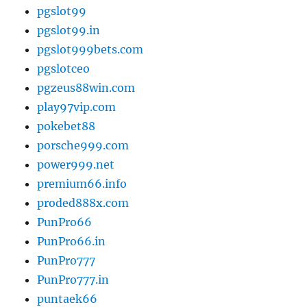
pgslot99
pgslot99.in
pgslot999bets.com
pgslotceo
pgzeus88win.com
play97vip.com
pokebet88
porsche999.com
power999.net
premium66.info
proded888x.com
PunPro66
PunPro66.in
PunPro777
PunPro777.in
puntaek66