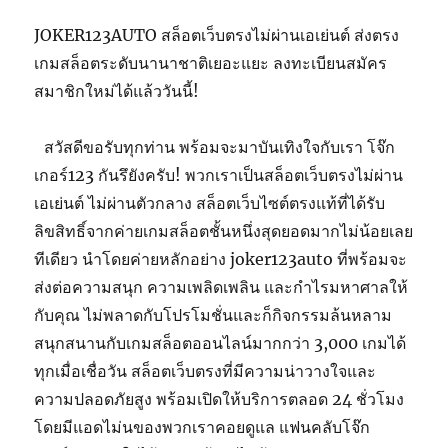
JOKER123AUTO สล็อตเว็บตรงไม่ผ่านเอเย่นต์ ส่งตรง
เกมสล็อตระดับนานาชาติเยอะแยะ ลงทะเบียนสมัคร
สมาชิกใหม่ได้แล้ววันนี้!
สวัสดีขอรับทุกท่าน พร้อมจะมาบันเทิงใจกับเรา โจ๊ก
เกอร์123 กันรึยังครับ! พวกเราเป็นสล็อตเว็บตรงไม่ผ่าน
เอเย่นต์ ไม่ผ่านตัวกลาง สล็อตเว็บไซต์ตรงแท้ที่ได้รับ
ลิขสิทธิ์จากค่ายเกมสล็อตชั้นหนึ่งสุดยอดมากไม่น้อยเลย
ทีเดียว นำโดยค่ายหลักอย่าง joker123auto ที่พร้อมจะ
ส่งต่อความสนุก ความเพลิดเพลิน และกำไรมหาศาลให้
กับคุณ ไม่พลาดกับโปรโมชั่นและก็กิจกรรมล้นหลาม
สนุกสนานกับเกมสล็อตออนไลน์มากกว่า 3,000 เกมได้
ทุกเมื่อเชื่อวัน สล็อตเว็บตรงที่มีความน่าวางใจและ
ความปลอดภัยสูง พร้อมเปิดให้บริการตลอด 24 ชั่วโมง
โดยมีแอดไม่นของพวกเราคอยดูแล แฟนคลับโจ๊ก