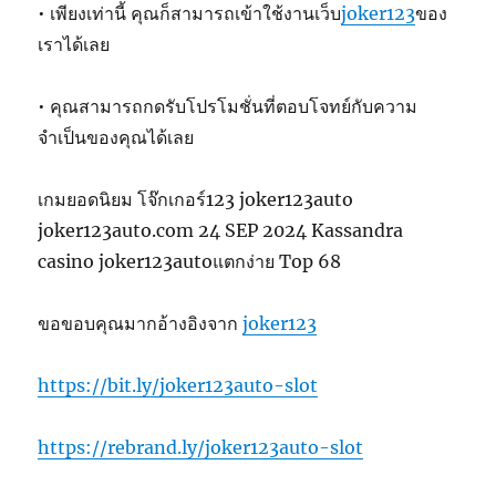
• เพียงเท่านี้ คุณก็สามารถเข้าใช้งานเว็บ
joker123
ของ
เราได้เลย
• คุณสามารถกดรับโปรโมชั่นที่ตอบโจทย์กับความ
จำเป็นของคุณได้เลย
เกมยอดนิยม โจ๊กเกอร์123 joker123auto
joker123auto.com 24 SEP 2024 Kassandra
casino joker123autoแตกง่าย Top 68
ขอขอบคุณมากอ้างอิงจาก
joker123
https://bit.ly/joker123auto-slot
https://rebrand.ly/joker123auto-slot