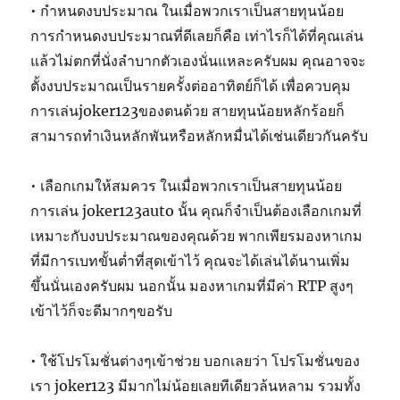
• กำหนดงบประมาณ ในเมื่อพวกเราเป็นสายทุนน้อย
การกำหนดงบประมาณที่ดีเลยก็คือ เท่าไรก็ได้ที่คุณเล่น
แล้วไม่ตกที่นั่งลำบากตัวเองนั่นแหละครับผม คุณอาจจะ
ตั้งงบประมาณเป็นรายครั้งต่ออาทิตย์ก็ได้ เพื่อควบคุม
การเล่นjoker123ของตนด้วย สายทุนน้อยหลักร้อยก็
สามารถทำเงินหลักพันหรือหลักหมื่นได้เช่นเดียวกันครับ
• เลือกเกมให้สมควร ในเมื่อพวกเราเป็นสายทุนน้อย
การเล่น joker123auto นั้น คุณก็จำเป็นต้องเลือกเกมที่
เหมาะกับงบประมาณของคุณด้วย พากเพียรมองหาเกม
ที่มีการเบทขั้นต่ำที่สุดเข้าไว้ คุณจะได้เล่นได้นานเพิ่ม
ขึ้นนั่นเองครับผม นอกนั้น มองหาเกมที่มีค่า RTP สูงๆ
เข้าไว้ก็จะดีมากๆขอรับ
• ใช้โปรโมชั่นต่างๆเข้าช่วย บอกเลยว่า โปรโมชั่นของ
เรา joker123 มีมากไม่น้อยเลยทีเดียวล้นหลาม รวมทั้ง