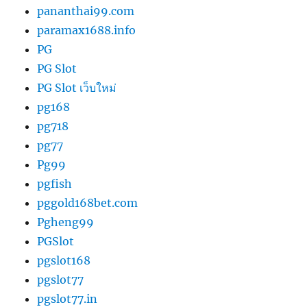
pananthai99.com
paramax1688.info
PG
PG Slot
PG Slot เว็บใหม่
pg168
pg718
pg77
Pg99
pgfish
pggold168bet.com
Pgheng99
PGSlot
pgslot168
pgslot77
pgslot77.in