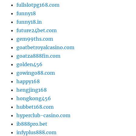
fullslotpg168.com
funny18
funny18.in
future24bet.com
gem99ths.com
goatbetroyalcasino.com
goatza888fin.com
golden456
gowingo88.com
happy168
hengjing168
hongkong456
hubbet168.com
hyperclub-casino.com
ib888pro.bet
infyplus888.com