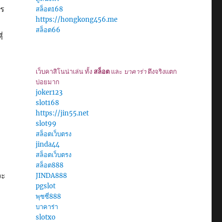
าร
สล็อต168
https://hongkong456.me
สล็อต66
่
เว็บคาสิโนน่าเล่น ทั้ง
สล็อต
และ
บาคาร่า
ตึงจริงแตก
บ่อยมาก
joker123
slot168
https://jin55.net
slot99
สล็อตเว็บตรง
jinda44
็
สล็อตเว็บตรง
สล็อต888
จะ
JINDA888
pgslot
พุซซี่888
บาคาร่า
slotxo