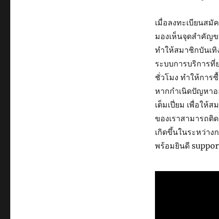
เมื่อลงทะเบียนสมั
มองเห็นจุดสำคัญของ
ทำให้สมาชิกบันเทิ
ระบบการบริการที่ยอ
ชั่วโมง ทำให้การซ
หากกำเนิดปัญหาอะ
เต็มเปี่ยม เพื่อให
ของเราสามารถติดต่
เกิดขึ้นในระหว่า
พร้อมยินดี suppor