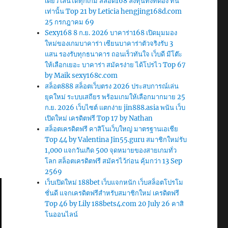
เดียว เล่นได้ทุกเกม สล็อต168 ลงทุนทั้งที่ต้อง ที่นี่
เท่านั้น Top 21 by Leticia hengjing168d.com
25 กรกฎาคม 69
Sexy168 8 ก.ย. 2026 บาคาร่า168 เปิดมุมมอง
ใหม่ของเกมบาคาร่า เซียนบาคาร่าตัวจริงรับ 3
แสน รองรับทุกธนาคาร ถอนเร็วทันใจ เว็บดี มีโต๊ะ
ให้เลือกเยอะ บาคาร่า สมัครง่าย ได้โปรไว Top 67
by Maik sexy168c.com
า
สล็อต888 สล็อตเว็บตรง 2026 ประสบการณ์เล่น
ยุคใหม่ ระบบเสถียร พร้อมเกมให้เลือกมากมาย 25
ก.ย. 2026 เว็บไซต์ แตกง่าย jin888.asia พนัน เว็บ
บ
เปิดใหม่ เครดิตฟรี Top 17 by Nathan
สล็อตเครดิตฟรี คาสิโนเว็บใหญ่ มาตรฐานเอเชีย
Top 44 by Valentina Jin55.guru สมาชิกใหม่รับ
1,000 แจกวันเกิด 500 จุดหมายของสายเกมทั่ว
โลก สล็อตเครดิตฟรี สมัครไว้ก่อน คุ้มกว่า 13 Sep
2569
เว็บเปิดใหม่ 188bet เว็บแจกหนัก เว็บสล็อตโปรโม
ชั่นดี แจกเครดิตฟรีสำหรับสมาชิกใหม่ เครดิตฟรี
Top 46 by Lily 188bets4.com 20 July 26 คาสิ
โนออนไลน์