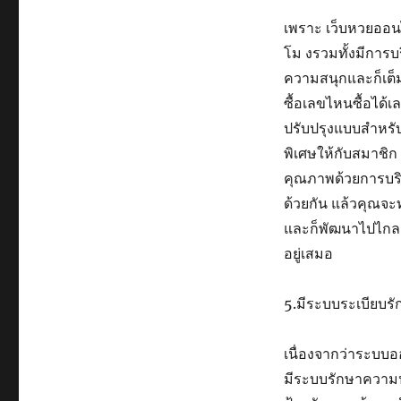
เพราะ เว็บหวยออนไ
โม งรวมทั้งมีการบ
ความสนุกและก็เต
ซื้อเลขไหนซื้อได้
ปรับปรุงแบบสำหรับ
พิเศษให้กับสมาชิก
คุณภาพด้วยการบริ
ด้วยกัน แล้วคุณจ
และก็พัฒนาไปไกลแต
อยู่เสมอ
5.มีระบบระเบียบ
เนื่องจากว่าระบบอ
มีระบบรักษาความป