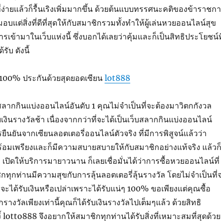
ที่ง่ายแล้วก็รื้นเริงเพิ่มมากขึ้น ด้วยต้นแบบทรรศนะคติของข้าราชก
อบแต่สิ่งที่ดีที่สุดให้กับสมาชิกรวมทั้งทำให้ผู้เล่นหวยออนไลน์สุข
เข้ามาในเว็บแห่งนี้ ซึ่งบอกได้เลยว่าคุ้มและก็เป็นสิทธิประโยชน์ที
ับ ดังนี้
ง 100% ประกันด้วยสุดยอดเซียน
lot888
สลากกินแบ่งออนไลน์อันดับ 1 คุณไม่จำเป็นที่จะต้องมาวิตกกังวล
บเงินรางวัลช้า เนื่องจากกว่าที่จะได้เป็นเว็บสลากกินแบ่งออนไลน์
ารยืนยันจากเซียนลอตเตอรี่ออนไลน์ตัวจริง ที่มีการพิสูจน์แล้วว่า
พร้อมเพรียงและก็มีความสบายสบายให้กับสมาชิกอย่างแท้จริง แล้วก
้ง เปิดให้บริการมายาวนาน ก็เลยเชื่อมั่นได้ว่าการซื้อหวยออนไลน์ที่
ชิกทุกท่านมีความสุขกับการลุ้นลอตเตอรี่ลุ้นรางวัล โดยไม่จำเป็นที่
จะได้รับเงินหรือเปล่าเพราะได้รับแน่ๆ 100% ขอเพียงแต่คุณซื้อ
รางวัลเพียงเท่านี้คุณก็ได้รับเงินรางวัลไปเต็มๆแล้ว ด้วยสิทธิ
ี้ lotto888 จึงอยากให้สมาชิกทุกท่านได้รับสิ่งที่เหมาะสมที่สุดด้วย