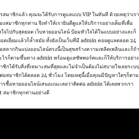
ครสมาชิกแล้ว คุณจะได้รับการดูแลแบบ VIP ในทันที ด้วยเหตุว่าเรา
สมาชิกทุกท่าน จึงทำให้เรายินดีดูแลให้บริการอย่างเต็มที่เพื่อ
งใจไปกับสุดยอด เว็บหวยออนไลน์ ป้อมหัวใจได้ในแบบอย่างและก็
ดเยี่ยมแล้วก็ล้ำสมัย ทั้งยังเป็นเว็บที่มี admin คอยดูแลตลอด 24
ื้อสลากกินแบ่งออนไลน์ตรงนี้เป็นสุขสร้างความเพลิดเพลินและก็ถ้
ไรก็ตามขึ้นทาง admin พร้อมดูแลซัพพอร์ตและก็ให้บริการอย่าง
้สมาชิกได้รับสิ่งที่เหมาะสมที่สุดและไม่จำเป็นต้องไม่สบายใจเลยระบ
อสมาชิกได้ตลอด 24 ชั่วโมง โดยเหตุนี้เมื่อคุณมีปัญหาใดๆก็ตาม
งการซื้อหวยออนไลน์เสนอแนะเลยว่าติดต่อ admin ได้เลยพวกเรา
t สมาชิกทุกท่านอย่างดี