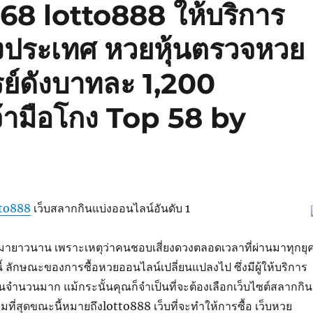
68 lotto888 ให้บริการ
งประเทศ หวยหุ้นตรวจหวย
ย์ดังบาทละ 1,200
้ามือโกง Top 58 by
tto888
เว็บสลากกินแบ่งออนไลน์อันดับ 1
ที่มายาวนาน เพราะเหตุว่าคนชอบเสี่ยงดวงตลอดเวลาที่ผ่านมาทุกยุ
ี้ ลักษณะของการซื้อหวยออนไลน์เปลี่ยนแปลงไป ซึ่งมีผู้ให้บริการ
นจำนวนมาก แม้กระนั้นคุณก็จำเป็นที่จะต้องเลือกเว็บไซต์สลากกิน
ี่ยมที่สุดขณะนี้หมายถึงlotto888 เว็บที่จะทำให้การซื้อ เว็บหวย