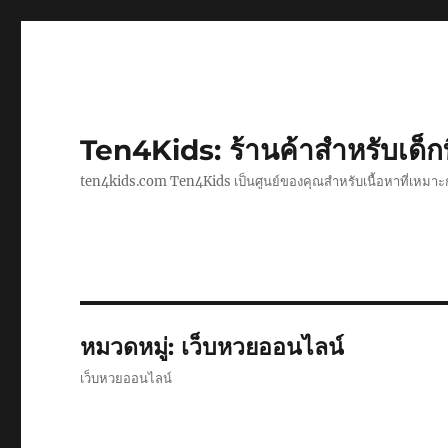
Ten4Kids: ร้านค้าสำหรับเด็กที
ten4kids.com Ten4Kids เป็นศูนย์ของคุณสำหรับเนื้อหาที่เหมาะกับ
หมวดหมู่:
เว็บหวยออนไลน์
เว็บหวยออนไลน์