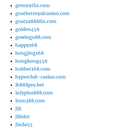
gem99ths.com
goatbetroyalcasino.com
goatza888fin.com
golden456
gowingo88.com
happy168
hengjing168
hongkong456
hubbet168.com
hyperclub-casino.com
ib888pro.bet
infyplus888.com
item388.com
Jili
Jilislot
Jinda55