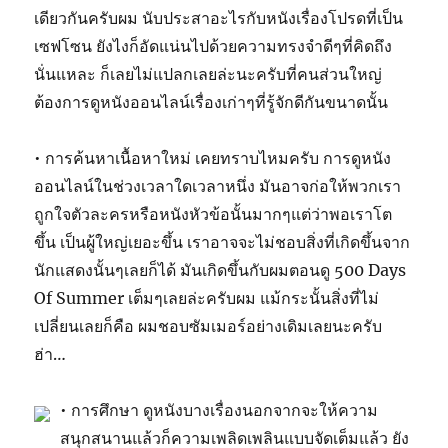
เดียวกันครับผม นับประสาอะไรกับหนังเรื่องโปรดที่เป็น
เซฟโซน ยังไงก็อัดแน่นไปด้วยความทรงจำดีๆที่คิดถึง
นั่นแหละ ก็เลยไม่แปลกเลยล่ะนะครับที่คนส่วนใหญ่
ต้องการดูหนังออนไลน์เรื่องเก่าๆที่รู้จักดีกันขนาดนั้น
• การค้นหาเนื้อหาใหม่ เคยทราบไหมครับ การดูหนัง
ออนไลน์ในช่วงเวลาใดเวลาหนึ่ง มันอาจก่อให้พวกเรา
ถูกใจตัวละครหรือหนังหัวข้อนั้นมากๆแต่ว่าพอเราโต
ขึ้น เป็นผู้ใหญ่เยอะขึ้น เราอาจจะไม่ชอบสิ่งที่เกิดขึ้นจาก
นักแสดงนั้นๆเลยก็ได้ มันเกิดขึ้นกับผมตอนดู 500 Days
Of Summer เต็มๆเลยล่ะครับผม แม้กระนั้นสิ่งที่ไม่
เปลี่ยนเลยก็คือ ผมชอบซัมเมอร์อย่างเดิมเลยนะครับ
ฮ่า…
• การศึกษา ดูหนังบางเรื่องนอกจากจะให้ความ
สนุกสนานแล้วก็ความเพลิดเพลินแบบจัดเต็มแล้ว ยัง