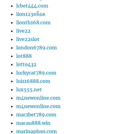
lcbet444.com
lion123สล็อต
lionth168.com
live22
live22slot
london6789.com
lot888
lotto432
luckycat789.com
luis16888.com
lux555.net
m4newonline.com
m4newonline.com
mac1bet789.com
macau888.win
marinapluss.com