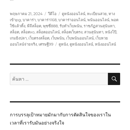
เขียน
รูป
หมวด
พฤษภาคม 21, 2024
วีดีโอ
ดูหนังออนไลน์
,
ทะเบียนสวย
,
ทาง
เมื่อ
แบบ
หมู่
เข้าpg
,
บาคาร่า
,
บาคาร่า168
,
บาคาร่าออนไลน์
,
พนันออนไลน์
,
พอต
เรื่อง
ใช้แล้วทิ้ง
,
พีจีสล็อต
,
พุซซี่888
,
รับทำเว็บพนัน
,
ราชภัฏสวนสุนันทา
,
สล็อต
,
สล็อตxo
,
สล็อตออนไลน์
,
สล็อตเว็บตรง
,
สวนสุนันทา
,
หนังโป๊
,
เกมยิงปลา
,
เว็บตรงสล็อต
,
เว็บพนัน
,
เว็บพนันออนไลน์
,
เว็บหวย
ป้าย
ออนไลน์จ่ายจริง
,
เศรษฐี99
ดูหนัง
,
ดูหนังออนไลน์
,
หนังออนไลน์
กำกับ
ค้นห
ค้นหา:
การบรรลุเป้าหมายมักมากับการตัดสินใจของเราใน
เวลาที่เรารับมันอย่างจริงใจ