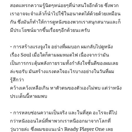
สอดแทรกความรู้นิดๆหน่อยๆที่น่าสนใจอีกด้วย ซึ่งพวก
เราอาจจะจำแล้วก็นำไปใช้ในอนาคตได้ด้วยด้วยเหมือน
กัน ซึ่งมันก็ทำให้การดูหนังของพวกเราสนุกสนานและก็
มีประโยชน์มากขึ้นเรื่อยๆอีกด้วยนะครับ
• การสร้างแรงจูงใจ อย่างที่ผมบอก ผมกลับไปดูหนัง
เรื่อง Soul เมื่อใดก็ตามผมหมดไฟ เนื่องจากว่ามัน
เป็นการกระตุ้นพลังกายรวมทั้งกำลังใจชั้นดีของผมเลย
ล่ะขอรับ มันสร้างแรงดลใจอะไรบางอย่างในวันที่ผม
รู้สึกว่า
คว้างเคว้งเหลือเกิน หาตัวตนของตัวเองไม่พบ แต่ว่าหนัง
ประเด็นนี้หาผมพบ
• การหลบซ่อนความเป็นจริง และในที่สุด อะไรจะดีไป
กว่าหนังออนไลน์ที่พาพวกเราหนีออกมาจากโลกที่
วุ่นวายล่ะ ซึ่งผมขอแนะนำ Ready Player One เลย