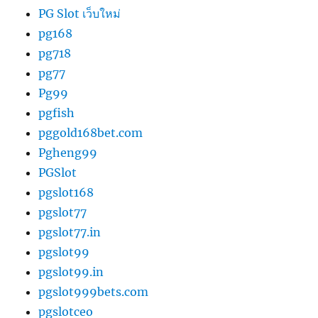
PG Slot เว็บใหม่
pg168
pg718
pg77
Pg99
pgfish
pggold168bet.com
Pgheng99
PGSlot
pgslot168
pgslot77
pgslot77.in
pgslot99
pgslot99.in
pgslot999bets.com
pgslotceo