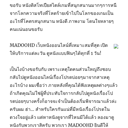
ขอรับ หนังดิสโทเปียสไตล์เกมที่สนุกสนานมากๆการหนี
จากโลกความจริงที่โหดร้ายเข้าไปในโลกของเกมเป็น
อะไรที่โคตรสนุกสนาน หนังดี ภาพงาม โดนใจหลายๆ
คนแน่นอนขอรับ
MADOOHD เว็บหนังออนไลน์ที่เหมาะสมที่สุด เปิด
ให้บริการแต่ละวัน ดูหนังแบบฟินๆได้ทุกที่ 1 วัน!
เป็นไงบ้างขอรับกับ เพราะเหตุใดคนส่วนใหญ่ถึงชอบ
กลับไปดูหนังออนไลน์เรื่องโปรดบ่อยๆมาจากสาเหตุ
อะไรบ้าง ผมเชื่อว่า ภายหลังที่คุณได้ฟังเหตุผลต่างๆแล้ว
ถ้าเกิดคุณไม่ใช่ผู้ที่ประทับใจการกลับไปดูหนังเรื่องโป
รดบ่อยๆบางครั้งก็อาจจะจำเป็นต้องเริ่มพิจารณาแล้วล่ะ
ครับผม ฮ่า… สำหรับใครกันแน่ที่มีหนังเรื่องโปรดใน
ดวงใจอยู่แล้ว แต่หาหนังดูจากที่ไหนมิได้แล้ว ลองมาดู
หนังกับพวกเราสิครับ พวกเรา MADOOHD ยินดีให้