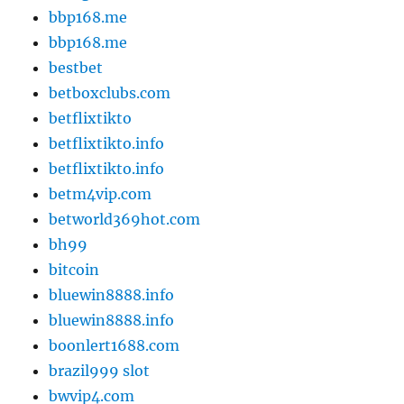
bbp168.me
bbp168.me
bestbet
betboxclubs.com
betflixtikto
betflixtikto.info
betflixtikto.info
betm4vip.com
betworld369hot.com
bh99
bitcoin
bluewin8888.info
bluewin8888.info
boonlert1688.com
brazil999 slot
bwvip4.com