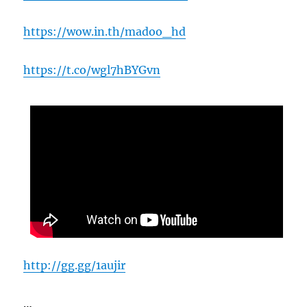
https://wow.in.th/madoo_hd
https://t.co/wgl7hBYGvn
http://gg.gg/1aujir
…