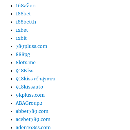
168สล็อต
188bet
188betth
1xbet
1xbit
789pluss.com
888pg
8lots.me
918Kiss
918kiss เข้าสู่ระบบ
918kissauto
9kpluss.com
ABAGroup2
abbet789.com
acebet789.com
aden168ss.com