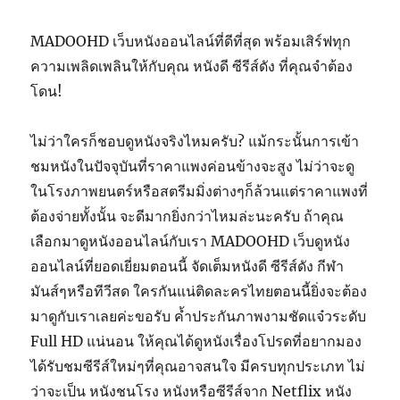
MADOOHD เว็บหนังออนไลน์ที่ดีที่สุด พร้อมเสิร์ฟทุก
ความเพลิดเพลินให้กับคุณ หนังดี ซีรีส์ดัง ที่คุณจำต้อง
โดน!
ไม่ว่าใครก็ชอบดูหนังจริงไหมครับ? แม้กระนั้นการเข้า
ชมหนังในปัจจุบันที่ราคาแพงค่อนข้างจะสูง ไม่ว่าจะดู
ในโรงภาพยนตร์หรือสตรีมมิ่งต่างๆก็ล้วนแต่ราคาแพงที่
ต้องจ่ายทั้งนั้น จะดีมากยิ่งกว่าไหมล่ะนะครับ ถ้าคุณ
เลือกมาดูหนังออนไลน์กับเรา MADOOHD เว็บดูหนัง
ออนไลน์ที่ยอดเยี่ยมตอนนี้ จัดเต็มหนังดี ซีรีส์ดัง กีฬา
มันส์ๆหรือทีวีสด ใครกันแน่ติดละครไทยตอนนี้ยิ่งจะต้อง
มาดูกับเราเลยค่ะขอรับ ค้ำประกันภาพงามชัดแจ๋วระดับ
Full HD แน่นอน ให้คุณได้ดูหนังเรื่องโปรดที่อยากมอง
ได้รับชมซีรีส์ใหม่ๆที่คุณอาจสนใจ มีครบทุกประเภท ไม่
ว่าจะเป็น หนังชนโรง หนังหรือซีรีส์จาก Netflix หนัง