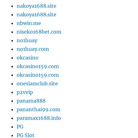
nakoya1688.site
nakoya1688.site
nbwin.me
niseko168bet.com
no1huay
no1huay.com
okcasino
okcasino159.com
okcasino159.com
onesiamclub.site
p2vvip
panama888
pananthai99.com
paramax1688.info
PG
PG Slot