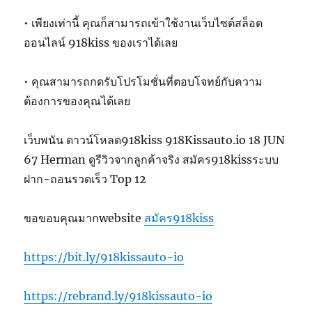
• เพียงเท่านี้ คุณก็สามารถเข้าใช้งานเว็บไซต์สล็อต
ออนไลน์ 918kiss ของเราได้เลย
• คุณสามารถกดรับโปรโมชั่นที่ตอบโจทย์กับความ
ต้องการของคุณได้เลย
เว็บพนัน ดาวน์โหลด918kiss 918Kissauto.io 18 JUN
67 Herman ดูรีวิวจากลูกค้าจริง สมัคร918kissระบบ
ฝาก-ถอนรวดเร็ว Top 12
ขอขอบคุณมากwebsite
สมัคร918kiss
https://bit.ly/918kissauto-io
https://rebrand.ly/918kissauto-io