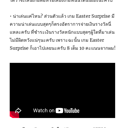
ได้ว่าจะเล่นเกมต่อหรือเสี่ยงเกมพนันได้นั่นเองนะครับ
• น่าเล่นแค่ไหน? ส่วนตัวแล้ว เกม Easter Surprise มี
ความน่าเล่นแบบสุดๆก็ตรงอัตราการจ่ายเงินรางวัลนี่
แหละครับ ที่ชำระเงินรางวัลหนักแบบสุดๆผู้ใดที่มาเล่น
ไม่มีผิดหวังแน่ๆนะครับ เพราะฉะนั้น เกม Easter
Surprise ก็เอาไปเลยนะครับ 8 เต็ม 10 คะแนนจากผม!