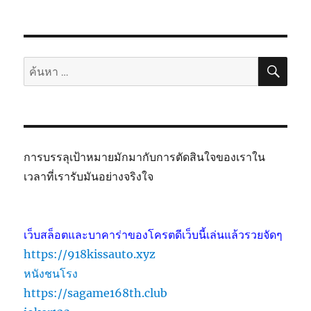
ค้นห
ค้นหา:
การบรรลุเป้าหมายมักมากับการตัดสินใจของเราใน
เวลาที่เรารับมันอย่างจริงใจ
เว็บสล็อตและบาคาร่าของโครตดีเว็บนี้เล่นแล้วรวยจัดๆ
https://918kissauto.xyz
หนังชนโรง
https://sagame168th.club