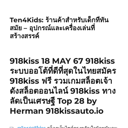
Ten4Kids: ร้านค้าสำหรับเด็กที่ทัน
สมัย – อุปกรณ์และเครื่องเล่นที่
สร้างสรรค์
918kiss 18 MAY 67 918kiss
ระบบออโต้ที่ดีที่สุดในไทยสมัคร
918kiss ฟรี รวมเกมสล็อตเจ้า
ดังสล็อตออนไลน์ 918kiss ทาง
ลัดเป็นเศรษฐี Top 28 by
Herman 918kissauto.io