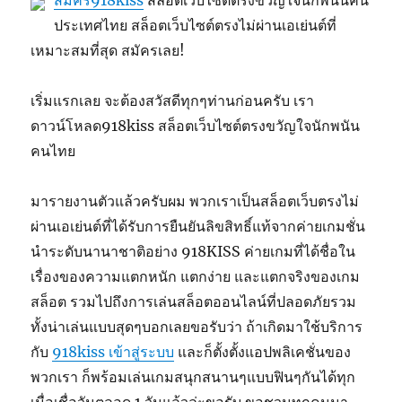
สมัคร918kiss
สล็อตเว็บไซต์ตรงขวัญใจนักพนันคน
ประเทศไทย สล็อตเว็บไซต์ตรงไม่ผ่านเอเย่นต์ที่
เหมาะสมที่สุด สมัครเลย!
เริ่มแรกเลย จะต้องสวัสดีทุกๆท่านก่อนครับ เรา
ดาวน์โหลด918kiss สล็อตเว็บไซต์ตรงขวัญใจนักพนัน
คนไทย
มารายงานตัวแล้วครับผม พวกเราเป็นสล็อตเว็บตรงไม่
ผ่านเอเย่นต์ที่ได้รับการยืนยันลิขสิทธิ์แท้จากค่ายเกมชั่น
นำระดับนานาชาติอย่าง 918KISS ค่ายเกมที่ได้ชื่อใน
เรื่องของความแตกหนัก แตกง่าย และแตกจริงของเกม
สล็อต รวมไปถึงการเล่นสล็อตออนไลน์ที่ปลอดภัยรวม
ทั้งน่าเล่นแบบสุดๆบอกเลยขอรับว่า ถ้าเกิดมาใช้บริการ
กับ
918kiss เข้าสู่ระบบ
และก็ตั้งตั้งแอปพลิเคชั่นของ
พวกเรา ก็พร้อมเล่นเกมสนุกสนานๆแบบฟินๆกันได้ทุก