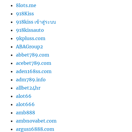
8lots.me
918Kiss
918kiss เข้าสู่ระบบ
918kissauto
9kpluss.com
ABAGroup2
abbet789.com
acebet789.com
aden168ss.com
adm789.info
allbet24hr
alot66
alot666
amb888
ambnovabet.com
argus16888.com