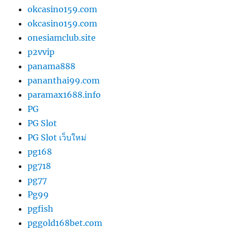
okcasino159.com
okcasino159.com
onesiamclub.site
p2vvip
panama888
pananthai99.com
paramax1688.info
PG
PG Slot
PG Slot เว็บใหม่
pg168
pg718
pg77
Pg99
pgfish
pggold168bet.com