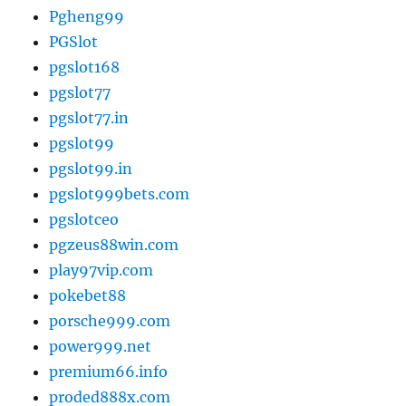
Pgheng99
PGSlot
pgslot168
pgslot77
pgslot77.in
pgslot99
pgslot99.in
pgslot999bets.com
pgslotceo
pgzeus88win.com
play97vip.com
pokebet88
porsche999.com
power999.net
premium66.info
proded888x.com