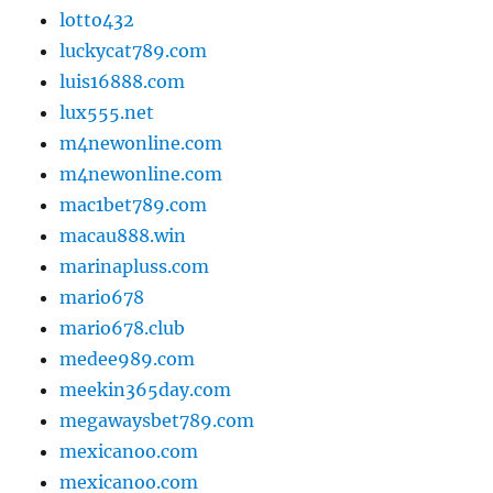
lotto432
luckycat789.com
luis16888.com
lux555.net
m4newonline.com
m4newonline.com
mac1bet789.com
macau888.win
marinapluss.com
mario678
mario678.club
medee989.com
meekin365day.com
megawaysbet789.com
mexicanoo.com
mexicanoo.com