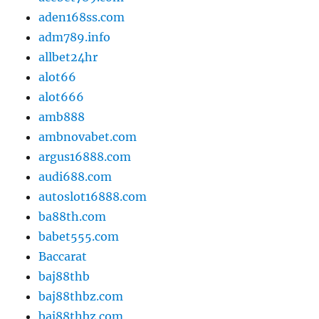
aden168ss.com
adm789.info
allbet24hr
alot66
alot666
amb888
ambnovabet.com
argus16888.com
audi688.com
autoslot16888.com
ba88th.com
babet555.com
Baccarat
baj88thb
baj88thbz.com
baj88thbz.com