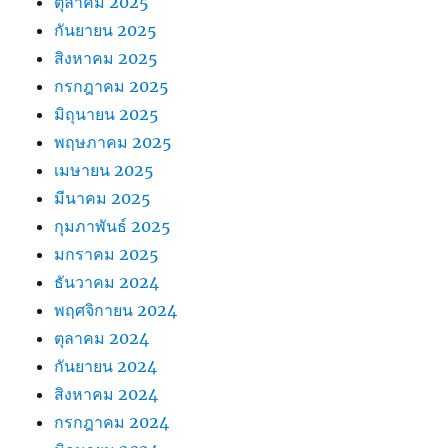
ตุลาคม 2025
กันยายน 2025
สิงหาคม 2025
กรกฎาคม 2025
มิถุนายน 2025
พฤษภาคม 2025
เมษายน 2025
มีนาคม 2025
กุมภาพันธ์ 2025
มกราคม 2025
ธันวาคม 2024
พฤศจิกายน 2024
ตุลาคม 2024
กันยายน 2024
สิงหาคม 2024
กรกฎาคม 2024