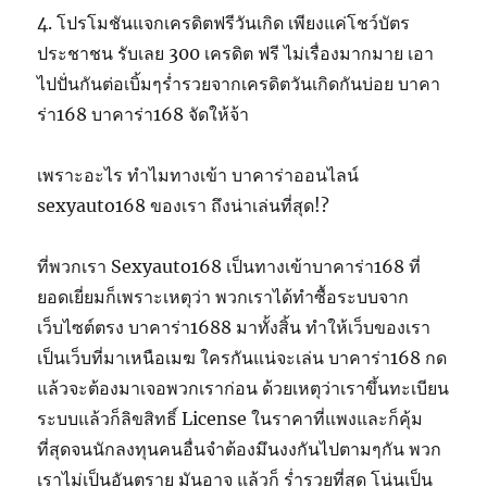
4. โปรโมชันแจกเครดิตฟรีวันเกิด เพียงแค่โชว์บัตร
ประชาชน รับเลย 300 เครดิต ฟรี ไม่เรื่องมากมาย เอา
ไปปั่นกันต่อเบิ้มๆร่ำรวยจากเครดิตวันเกิดกันบ่อย บาคา
ร่า168 บาคาร่า168 จัดให้จ้า
เพราะอะไร ทำไมทางเข้า บาคาร่าออนไลน์
sexyauto168 ของเรา ถึงน่าเล่นที่สุด!?
ที่พวกเรา Sexyauto168 เป็นทางเข้าบาคาร่า168 ที่
ยอดเยี่ยมก็เพราะเหตุว่า พวกเราได้ทำซื้อระบบจาก
เว็บไซต์ตรง บาคาร่า1688 มาทั้งสิ้น ทำให้เว็บของเรา
เป็นเว็บที่มาเหนือเมฆ ใครกันแน่จะเล่น บาคาร่า168 กด
แล้วจะต้องมาเจอพวกเราก่อน ด้วยเหตุว่าเราขึ้นทะเบียน
ระบบแล้วก็ลิขสิทธิ์ License ในราคาที่แพงและก็คุ้ม
ที่สุดจนนักลงทุนคนอื่นจำต้องมึนงงกันไปตามๆกัน พวก
เราไม่เป็นอันตราย มันอาจ แล้วก็ ร่ำรวยที่สุด โน่นเป็น