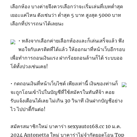
เลือกห้อง บางค่ายจึงควรเลือกว่าจะเริ่มเล่นที่เบทต่ำสุด
เยอะแค่ไหน ดังเช่นว่า ต่ำสุด 5 บาท สูงสุด 5000 บาท
เลือกที่ปรารถนาได้เลยนะ
• หลังจากเลือกค่ายเลือกห้องและก็เล่นเสร็จแล้ว พึง
พอใจกับเครดิตที่ได้แล้ว ให้ออกมาที่หน้าเว็บอีกรอบ
เพื่อทำการถอนเงินแรง ฝากร้อยถอนล้านก็ได้ ระบบออ
โต้ทั้งปวงเช่นเคย!
• กดถอนเงินที่หน้าเว็บไซต์ เพียงเท่านี้ เงินของท่านก็
จะถูกโอนเข้าไปในบัญชีที่ใช้สมัครในทันทีจ้า คอย
รับแจ้งเตือนได้เลย ไม่เกิน 30 วินาที เงินฝากบัญชีอย่าง
ไว ไปปาตี้กันต่อ!
สมัครสมาชิกใหม่ บาคาร่า sexyauto168.cc 10 ม.ค.
2024 Antonetta ใหม่ บาคาร่าไม่จำกัดยอดโอน Top