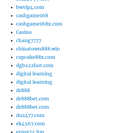
bwvip4.com
cashgame168
cashgame168x.com
Casino
chang7777
chinatown888.win
cupcake88x.com
dgb222hot.com
digital learning
digital learning
dr888
dr888bet.com
dr888bet.com
du2477.com
ek4567.com
enjoy24.fun