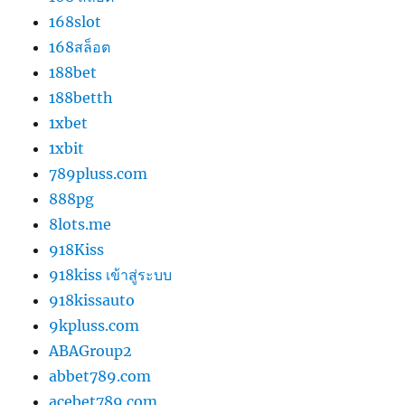
168slot
168สล็อต
188bet
188betth
1xbet
1xbit
789pluss.com
888pg
8lots.me
918Kiss
918kiss เข้าสู่ระบบ
918kissauto
9kpluss.com
ABAGroup2
abbet789.com
acebet789.com