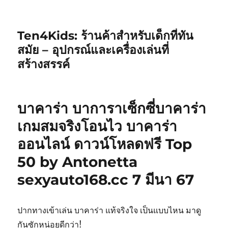
Ten4Kids: ร้านค้าสำหรับเด็กที่ทัน
สมัย – อุปกรณ์และเครื่องเล่นที่
สร้างสรรค์
บาคาร่า บาการาเซ็กซี่บาคาร่า
เกมสมจริงโอนไว บาคาร่า
ออนไลน์ ดาวน์โหลดฟรี Top
50 by Antonetta
sexyauto168.cc 7 มีนา 67
ปากทางเข้าเล่น บาคาร่า แท้จริงใจ เป็นแบบไหน มาดู
กันซักหน่อยดีกว่า!