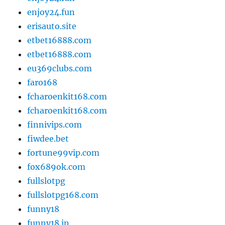
enjoy24.fun
erisauto.site
etbet16888.com
etbet16888.com
eu369clubs.com
faro168
fcharoenkit168.com
fcharoenkit168.com
finnivips.com
fiwdee.bet
fortune99vip.com
fox689ok.com
fullslotpg
fullslotpg168.com
funny18
funny18.in