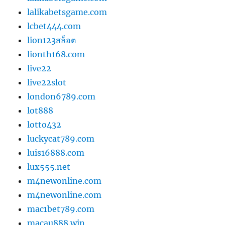
lalikabetsgame.com
lcbet444.com
lion123สล็อต
lionth168.com
live22
live22slot
london6789.com
lot888
lotto432
luckycat789.com
luis16888.com
lux555.net
m4newonline.com
m4newonline.com
mac1bet789.com
macau888.win