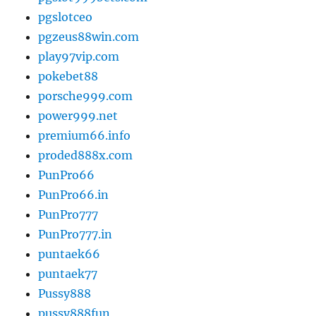
pgslotceo
pgzeus88win.com
play97vip.com
pokebet88
porsche999.com
power999.net
premium66.info
proded888x.com
PunPro66
PunPro66.in
PunPro777
PunPro777.in
puntaek66
puntaek77
Pussy888
pussy888fun