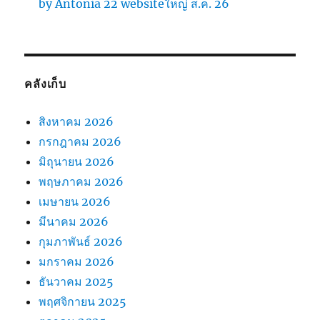
by Antonia 22 websiteใหญ่ ส.ค. 26
คลังเก็บ
สิงหาคม 2026
กรกฎาคม 2026
มิถุนายน 2026
พฤษภาคม 2026
เมษายน 2026
มีนาคม 2026
กุมภาพันธ์ 2026
มกราคม 2026
ธันวาคม 2025
พฤศจิกายน 2025