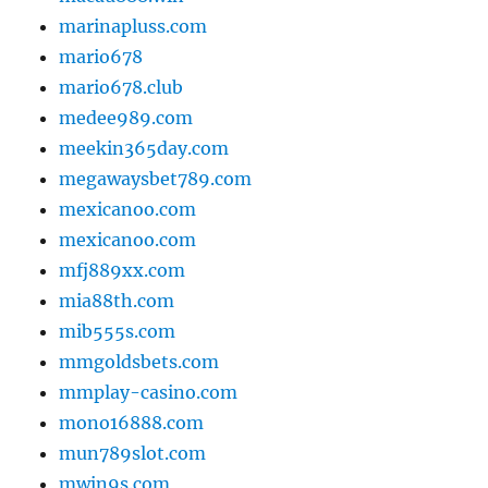
marinapluss.com
mario678
mario678.club
medee989.com
meekin365day.com
megawaysbet789.com
mexicanoo.com
mexicanoo.com
mfj889xx.com
mia88th.com
mib555s.com
mmgoldsbets.com
mmplay-casino.com
mono16888.com
mun789slot.com
mwin9s.com