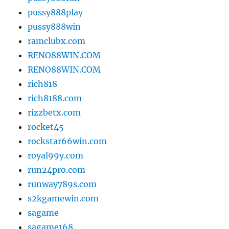
pussy888play
pussy888win
ramclubx.com
RENO88WIN.COM
RENO88WIN.COM
rich818
rich8188.com
rizzbetx.com
rocket45
rockstar66win.com
royal99y.com
run24pro.com
runway789s.com
s2kgamewin.com
sagame
sagame168