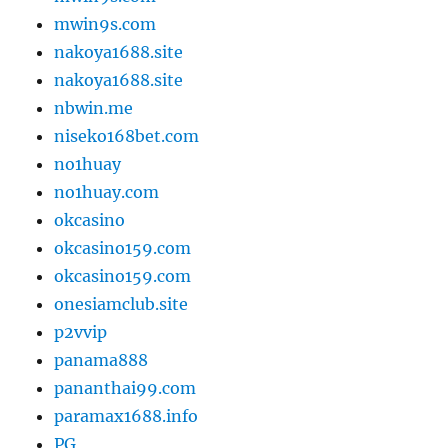
mwin9s.com
nakoya1688.site
nakoya1688.site
nbwin.me
niseko168bet.com
no1huay
no1huay.com
okcasino
okcasino159.com
okcasino159.com
onesiamclub.site
p2vvip
panama888
pananthai99.com
paramax1688.info
PG