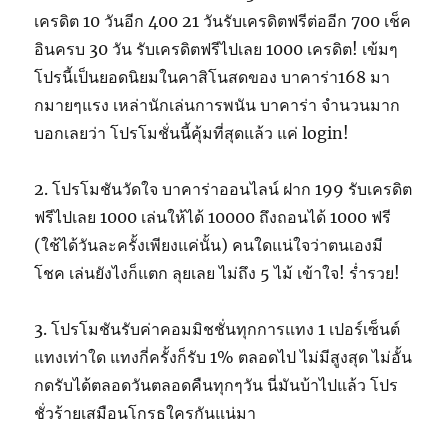
เครดิต 10 วันอีก 400 21 วันรับเครดิตฟรีต่ออีก 700 เช็ค
อินครบ 30 วัน รับเครดิตฟรีไปเลย 1000 เครดิต! เข้มๆ
โปรนี้เป็นยอดนิยมในคาสิโนสดของ บาคาร่า168 มา
กมายๆแรง เหล่านักเล่นการพนัน บาคาร่า จำนวนมาก
บอกเลยว่า โปรโมชั่นนี้คุ้มที่สุดแล้ว แค่ login!
2. โปรโมชันวัดใจ บาคาร่าออนไลน์ ฝาก 199 รับเครดิต
ฟรีไปเลย 1000 เล่นให้ได้ 10000 ถึงถอนได้ 1000 ฟรี
(ใช้ได้วันละครั้งเพียงแค่นั้น) คนใดแน่ใจว่าตนเองมี
โชค เล่นยังไงก็แตก ลุยเลย ไม่ถึง 5 ไม้ เข้าใจ! ร่ำรวย!
3. โปรโมชันรับค่าคอมมิชชั่นทุกการแทง 1 เปอร์เซ็นต์
แทงเท่าใด แทงกี่ครั้งก็รับ 1% ตลอดไป ไม่มีสูงสุด ไม่อั้น
กดรับได้ตลอดวันตลอดคืนทุกๆวัน นี่มันบ้าไปแล้ว โปร
ชั่วร้ายเสมือนโกรธใครกันแน่มา