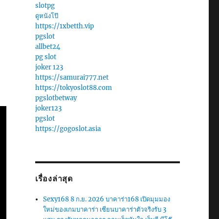
slotpg
ดูหนังโป๊
https://1xbetth.vip
pgslot
allbet24
pg slot
joker 123
https://samurai777.net
https://tokyoslot88.com
pgslotbetway
joker123
pgslot
https://gogoslot.asia
เรื่องล่าสุด
Sexy168 8 ก.ย. 2026 บาคาร่า168 เปิดมุมมอง
ใหม่ของเกมบาคาร่า เซียนบาคาร่าตัวจริงรับ 3