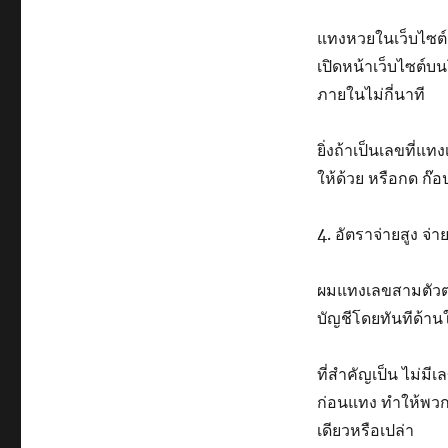
แทงหวยในเว็บไซต์แ
เปิดหน้าเว็บไซต์บ
ภายในไม่กี่นาที
ยิ่งถ้าเป็นเลขที่
ให้ด้วย หรือกด ก๊
4. อัตราจ่ายสูง จ่า
ผมแทงเลขสามตัวต
บัญชีโดยทันทีด้านใ
ที่สำคัญเป็น ไม่มี
ก่อนแทง ทำให้พวกเร
เดียวหรือเปล่า