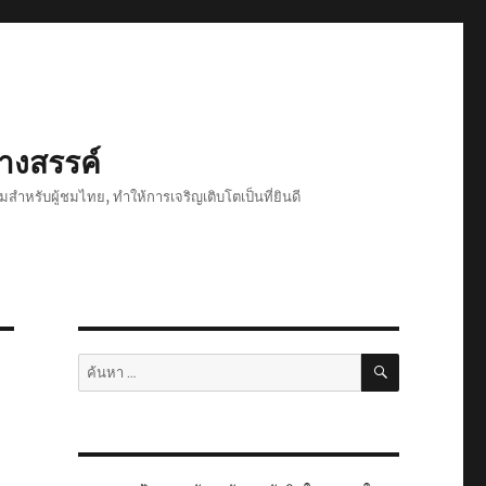
้างสรรค์
สำหรับผู้ชมไทย, ทำให้การเจริญเติบโตเป็นที่ยินดี
ค้นหา
ค้นหา: