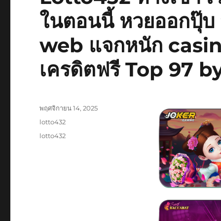
ในตอนนี้ หวยออกปุ๊บ
web แจกหนัก casino
เครดิตฟรี Top 97 
เขียน
พฤศจิกายน 14, 2025
เมื่อ
หมวด
lotto432
หมู่
ป้าย
lotto432
กำกับ