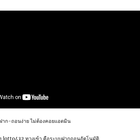
 ฝาก-ถอนง่าย ไม่ต้องคอยแอดมิน
 lotto432 ทางเข้า คือระบบฝากถอนอัตโนมัติ