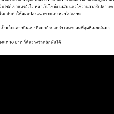
ว็บไซต์เขาแทงยังไง หน้าเว็บไซต์งามมั้ย แล้วใช้งานยากรึเปล่า แต่
จากนั้นกลับทำให้ผมแปลงแนวทางแทงหวยไปตลอด
เป็นเว็บสลากกินแบ่งที่ผมกล้าบอกว่า เหมาะสมที่สุดที่เคยเล่นมา
ยงแค่ 10 บาท ก็ลุ้นรางวัลหลักพันได้