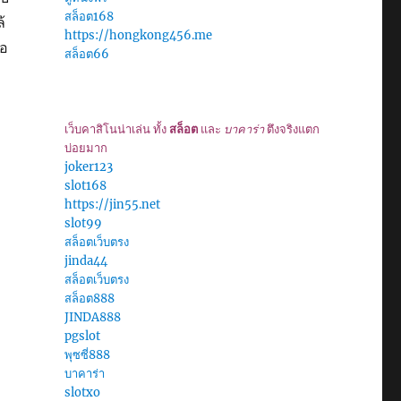
สล็อต168
้
https://hongkong456.me
ือ
สล็อต66
เว็บคาสิโนน่าเล่น ทั้ง
สล็อต
และ
บาคาร่า
ตึงจริงแตก
บ่อยมาก
joker123
slot168
https://jin55.net
slot99
สล็อตเว็บตรง
jinda44
สล็อตเว็บตรง
สล็อต888
JINDA888
pgslot
พุซซี่888
บาคาร่า
slotxo
ง