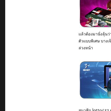
แล้วต้องมานั่งลุ้น
ตัวแบบพิเศษ บางเจ้า
ล่วงหน้า
สมาชิก lotto432 ต