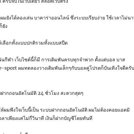
า ครบจบในเว็บเดียว สล็อตเว็บตรง
มยังได้ลองเล่น บาคาร่าออนไลน์ ซึ่งระบบเรียบง่าย ใช้เวลาไม่น
ก็ยัง
้เลือกทั้งแบบปกติรวมทั้งแบบสปีด
นกีฬา เว็บไซต์นี้ก็มี การเดิมพันครบทุกจำพวก ตั้งแต่บอล บาส
 e-sport ผมทดลองวางเดิมพันเล็กๆกับบอลคู่โปรดก็บันเทิงใจดีครั
บฝากถอนอัตโนมัติ 24 ชั่วโมง สะดวกสุดๆ
ำให้ผมพึงใจเว็บนี้เป็น ระบบฝากถอนอัตโนมัติ ผมไม่ต้องคอยแอดมิ
ลาเพียงแค่ไม่กี่วินาที เงินก็ฝากบัญชีโดยทันที