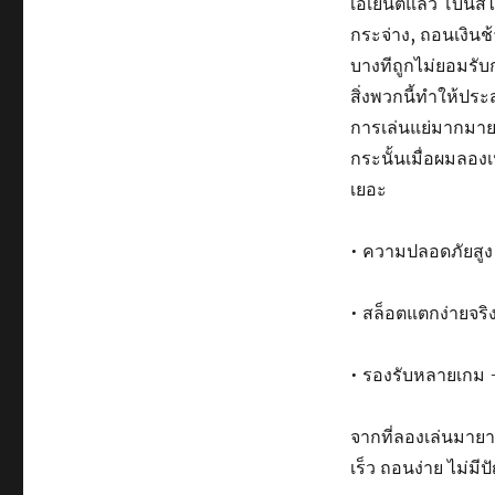
เอเย่นต์แล้ว โบนัสไ
กระจ่าง, ถอนเงินช้
บางทีถูกไม่ยอมรั
สิ่งพวกนี้ทำให้ปร
การเล่นแย่มากมาย
กระนั้นเมื่อผมลองเ
เยอะ
• ความปลอดภัยสูง 
• สล็อตแตกง่ายจริ
• รองรับหลายเกม –
จากที่ลองเล่นมายา
เร็ว ถอนง่าย ไม่มี