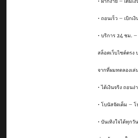
• ฝากง่าย – เติมเ
• ถอนเร็ว – เบิกเงินก
• บริการ 24 ชม. –
สล็อตเว็บไซต์ตรง
จากที่ผมทดลองเล่นท
• ได้เงินจริง ถอนง
• โบนัสจัดเต็ม –
• บันเทิงใจได้ทุกว