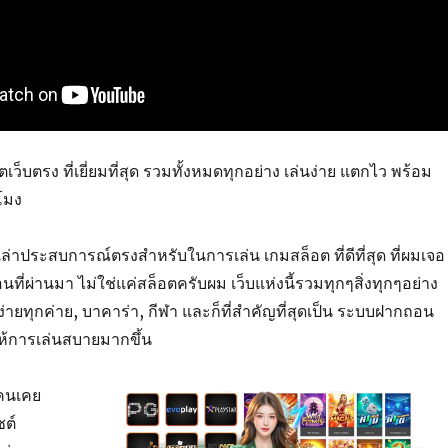
เว็บตรง ที่เยี่ยมที่สุด รวมทั้งหมดทุกอย่าง เล่นง่าย แตกไว พร้อม
โมง
ล่าประสบการณ์ตรงสำหรับในการเล่น เกมสล็อต ที่ดีที่สุด ที่ผมเจอ
ี่ผ่านมา ไม่ใช่แค่สล็อตครับผม เว็บแห่งนี้รวมทุกๆสิ่งทุกๆอย่าง
ง่ายทุกค่าย, บาคาร่า, กีฬา และก็ที่สำคัญที่สุดเป็น ระบบฝากถอน
ให้การเล่นสบายมากขึ้น
คนเคย
ซต์