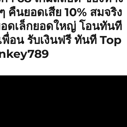
นๆ คืนยอดเสีย 10% สมจริง
ยอดเล็กยอดใหญ่ โอนทันที
ื่อน รับเงินฟรี ทันที Top
onkey789