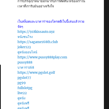
การบรรลุเป้าหมายมักมากับการตัดสินใจของเราใน
เวลาที่เรารับมันอย่างจริงใจ
เว็บสล็อตและบาคาร่าของโครตดีเว็บนี้เล่นแล้วรวย
จัดๆ
https://918kissauto.xyz
หนังชนโรง
https://sagame168th.club
joker123
ดูหนังออนไลน์
https://www.pussy888play.com
pussy888
บาคาร่า168
https://www.pgslot.golf
pgslot77
pg99
fullslotpg
live22
ดูหนัง
ดูหนังฟรี
ดูหนังฟรี