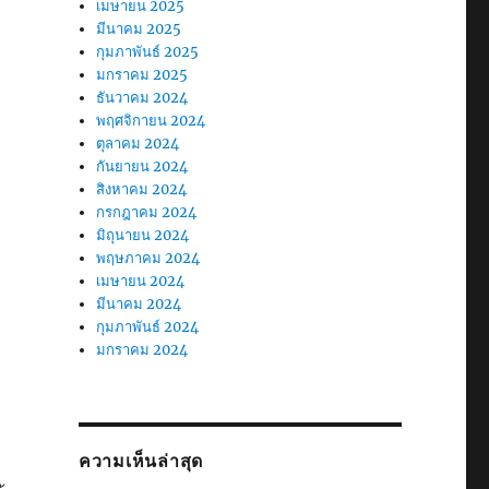
เมษายน 2025
มีนาคม 2025
กุมภาพันธ์ 2025
มกราคม 2025
ธันวาคม 2024
พฤศจิกายน 2024
ตุลาคม 2024
กันยายน 2024
สิงหาคม 2024
กรกฎาคม 2024
มิถุนายน 2024
พฤษภาคม 2024
เมษายน 2024
มีนาคม 2024
กุมภาพันธ์ 2024
มกราคม 2024
ความเห็นล่าสุด