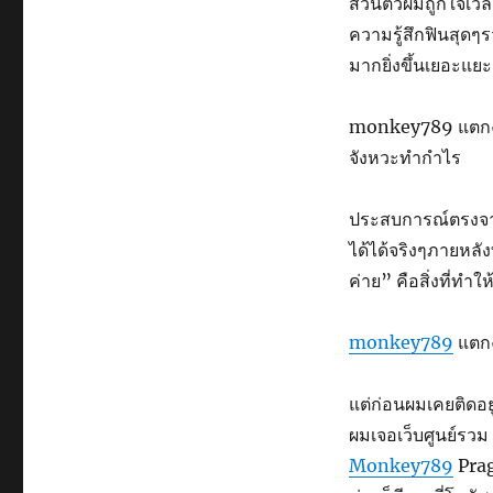
ส่วนตัวผมถูกใจเวล
ความรู้สึกฟินสุดๆ
มากยิ่งขึ้นเยอะแยะ
monkey789 แตกง่าย
จังหวะทำกำไร
ประสบการณ์ตรงจากก
ได้ได้จริงๆภายหลั
ค่าย” คือสิ่งที่ทำ
monkey789
แตกง
แต่ก่อนผมเคยติดอยู่
ผมเจอเว็บศูนย์รวม
Monkey789
Prag