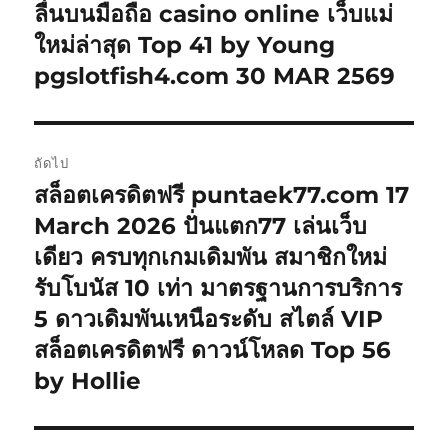
หน้า:
ลื่นบนมือถือ casino online เว็บแม่
ใหม่ล่าสุด Top 41 by Young
pgslotfish4.com 30 MAR 2569
ถัดไป
สล็อตเครดิตฟรี puntaek77.com 17
เรื่อง
ต่อ
March 2026 ปั่นแตก77 เล่นเว็บ
ไป:
เดียว ครบทุกเกมเดิมพัน สมาชิกใหม่
รับโบนัส 10 เท่า มาตรฐานการบริการ
5 ดาวเดิมพันเหนือระดับ สไตล์ VIP
สล็อตเครดิตฟรี ดาวน์โหลด Top 56
by Hollie