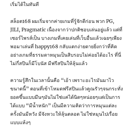
เริ่มได้ในทันที
สล็อต168 ผมเริ่มจากค่ายเกมที่รู้จักดีก่อน พวก PG,
JILI, Pragmatic เนื่องจากว่าปกติชอบเล่นอยู่แล้ว แต่ที่
เซอร์ไพรส์เป็น บางเกมที่เคยเล่นที่เว็บอื่นแล้วเฉยๆเพียง
พอมาเล่นที่ happy168 กลับแตกง่ายดายยิ่งกว่าที่คิด
อย่างเกมที่ธรรมดาหมุนเป็นสิบรอบไม่ค่อยได้อะไร ที่นี่
ไม่กี่สปินก็มีโบนัส มีฟรีสปินให้ลุ้นแล้ว
ความรู้สึกในเวลานั้นคือ “เอ้า เพราะอะไรมันมาไว
ขนาดนี้” ตอนที่เข้าโหมดฟรีสปินแล้วคูณรัวๆจนกระทั่ง
ยอดขึ้นแบบมึนๆมันไม่ใช่แค่ได้นิดๆหน่อยๆแต่เป็นการ
ได้แบบ “มีน้ำหนัก” เป็นมีความคิดว่าการหมุนแต่ละ
ครั้งมันมีหวัง มีจังหวะให้ลุ้นตลอด ไม่ใช่หมุนไปเรื่อย
แบบแห้งๆ