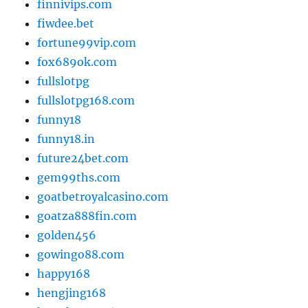
finnivips.com
fiwdee.bet
fortune99vip.com
fox689ok.com
fullslotpg
fullslotpg168.com
funny18
funny18.in
future24bet.com
gem99ths.com
goatbetroyalcasino.com
goatza888fin.com
golden456
gowingo88.com
happy168
hengjing168