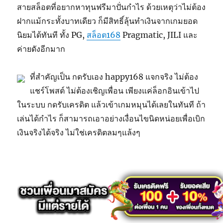
สายสล็อตที่อยากหาทุนฟรีมาปั่นกำไร ด้วยเหตุว่าไม่ต้อง
ฝากแม้กระทั้งบาทเดียว ก็มีสิทธิ์ลุ้นทำเงินจากเกมยอด
นิยมได้ทันที ทั้ง PG,
สล็อต168
Pragmatic, JILI และ
ค่ายดังอีกมาก
ที่สำคัญเป็น กดรับเอง happy168 แจกจริง ไม่ต้อง
แชร์โพสต์ ไม่ต้องเชิญเพื่อน เพียงแค่ล็อกอินเข้าไป
ในระบบ กดรับเครดิต แล้วเข้าเกมหมุนได้เลยในทันที ถ้า
เล่นได้กำไร ก็สามารถเอาอย่างเงื่อนไขนิดหน่อยเพื่อเบิก
เงินจริงได้จริง ไม่ใช่เครดิตลมๆแล้งๆ