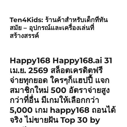
Ten4Kids: ร้านค้าสำหรับเด็กที่ทัน
สมัย – อุปกรณ์และเครื่องเล่นที่
สร้างสรรค์
Happy168 Happy168.ai 31
เม.ย. 2569 สล็อตเครดิตฟรี
จ่ายทุกยอด ใครๆก็แฮปปี้ แจก
สมาชิกใหม่ 500 อัตราจ่ายสูง
กว่าที่อื่น มีเกมให้เลือกกว่า
5,000 เกม happy168 ถอนได้
จริง ไม่ขายฝัน Top 30 by