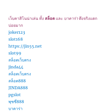
เว็บคาสิโนน่าเล่น ทั้ง
สล็อต
และ
บาคาร่า
ตึงจริงแตก
บ่อยมาก
joker123
slot168
https://jin55.net
slot99
สล็อตเว็บตรง
jinda44
สล็อตเว็บตรง
สล็อต888
JINDA888
pgslot
พุซซี่888
บาคาร่า