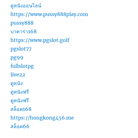
ดูหนังออนไลน์
https://www.pussy888play.com
pussy888
บาคาร่า168
https://www.pgslot.golf
pgslot77
pg99
fullslotpg
live22
ดูหนัง
ดูหนังฟรี
ดูหนังฟรี
สล็อต168
https://hongkong456.me
สล็อต66