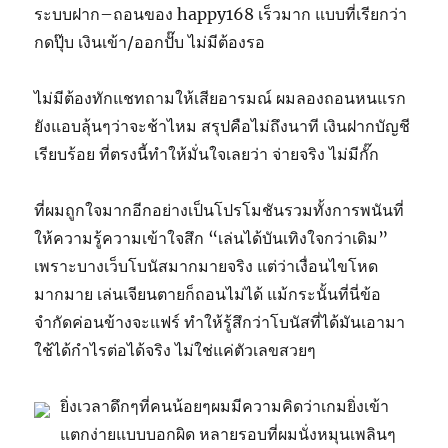
ระบบฝาก–ถอนของ happy168 เร็วมาก แบบที่เรียกว่า
กดปุ๊บ เงินเข้า/ออกปั๊บ ไม่มีต้องรอ
ไม่มีต้องทักแชทถามให้เสียอารมณ์ ผมลองถอนหนแรก
ยังแอบลุ้นๆว่าจะช้าไหม สรุปคือไม่ถึงนาที เงินฝากบัญชี
เรียบร้อย ที่ตรงนี้ทำให้มั่นใจเลยว่า จ่ายจริง ไม่มีกั๊ก
ที่ผมถูกใจมากอีกอย่างเป็นโปรโมชันรวมทั้งการพนันที่
ให้ความรู้ความเข้าใจสึก “เล่นได้บันเทิงใจกว่าเดิม”
เพราะบางเว็บโบนัสมากมายจริง แต่ว่าเงื่อนไขโหด
มากมาย เล่นเจียนตายก็ถอนไม่ได้ แม้กระนั้นที่นี่ข้อ
จำกัดค่อนข้างจะแฟร์ ทำให้รู้สึกว่าโบนัสที่ได้มันเอามา
ใช้ได้กำไรต่อได้จริง ไม่ใช่แค่ตัวเลขสวยๆ
ยิ่งเวลาดึกๆที่คนน้อยๆผมมีความคิดว่าเกมยิ่งเข้า
แตกง่ายแบบบอกผิด หลายรอบที่ผมนั่งหมุนเพลินๆ