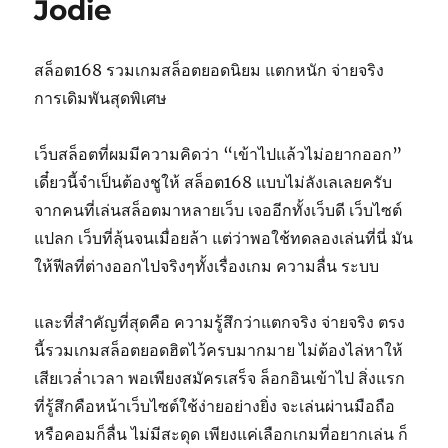
Jodie
สล็อต168 รวมเกมสล็อตยอดนิยม แตกหนัก จ่ายจริง
การเดิมพันสุดพิเศษ
เว็บสล็อตที่ผมมีความคิดว่า “เข้าไปแล้วไม่อยากออก”
เดี๋ยวนี้จำเป็นต้องชูให้ สล็อต168 แบบไม่ลังเลเลยครับ
จากคนที่เล่นสล็อตมาหลายเว็บ เจออีกทั้งเว็บดี เว็บไซต์
แปลก เว็บที่ลุ้นจนเมื่อยล้า แต่ว่าพอใช้ทดลองเล่นที่นี่ มัน
ให้ฟีลที่ต่างออกไปจริงๆทั้งเรื่องเกม ความลื่น ระบบ
และที่สำคัญที่สุดคือ ความรู้สึกว่าแตกจริง จ่ายจริง ตรง
นี้รวมเกมสล็อตยอดฮิตไว้ครบมากมาย ไม่ต้องไล่หาให้
เสียเวล่ำเวลา พอเพียงสมัครเสร็จ ล็อกอินเข้าไป สิ่งแรก
ที่รู้สึกคือหน้าเว็บไซต์ใช้ง่ายอย่างยิ่ง จะเล่นผ่านมือถือ
หรือคอมก็ลื่น ไม่มีสะดุด เพียงแค่เลือกเกมที่อยากเล่น ก็