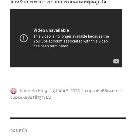
สำหรับการทำกำไรจากการเล่นเกมที่คุณถูกใจ
ผู้
เขียน
หมวด
ป้าย
Kenneth King
ตุลาคม 9, 2025
cupcake88x.com
เขียน
เมื่อ
หมู่
กำกับ
cupcake88 เข้าสู่ระบบ
แนะแนว
ก่อนหน้า