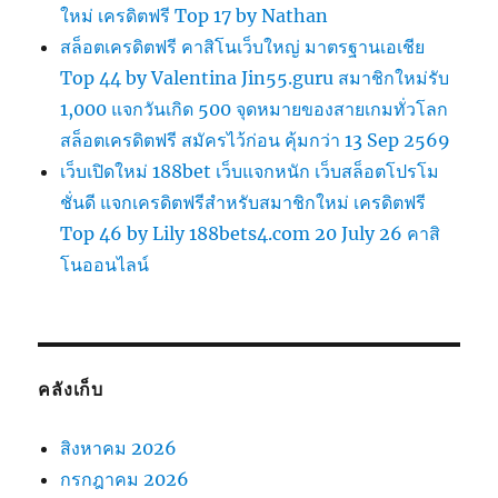
ใหม่ เครดิตฟรี Top 17 by Nathan
สล็อตเครดิตฟรี คาสิโนเว็บใหญ่ มาตรฐานเอเชีย
Top 44 by Valentina Jin55.guru สมาชิกใหม่รับ
1,000 แจกวันเกิด 500 จุดหมายของสายเกมทั่วโลก
สล็อตเครดิตฟรี สมัครไว้ก่อน คุ้มกว่า 13 Sep 2569
เว็บเปิดใหม่ 188bet เว็บแจกหนัก เว็บสล็อตโปรโม
ชั่นดี แจกเครดิตฟรีสำหรับสมาชิกใหม่ เครดิตฟรี
Top 46 by Lily 188bets4.com 20 July 26 คาสิ
โนออนไลน์
คลังเก็บ
สิงหาคม 2026
กรกฎาคม 2026