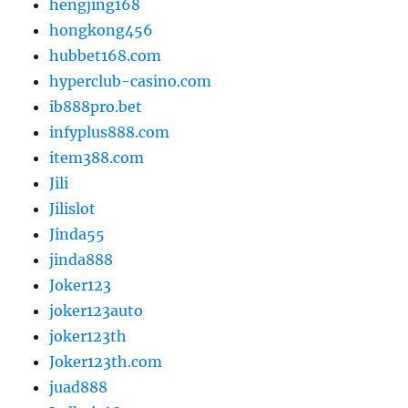
hengjing168
hongkong456
hubbet168.com
hyperclub-casino.com
ib888pro.bet
infyplus888.com
item388.com
Jili
Jilislot
Jinda55
jinda888
Joker123
joker123auto
joker123th
Joker123th.com
juad888