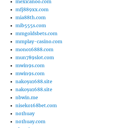
mexicanoo.com
mfj889xx.com
mia88th.com
mib555s.com
mmgoldsbets.com
mmplay-casino.com
mono16888.com
mun789slot.com
mwin9s.com
mwin9s.com
nakoya1688.site
nakoya1688.site
nbwin.me
niseko168bet.com
no1huay
no1huay.com