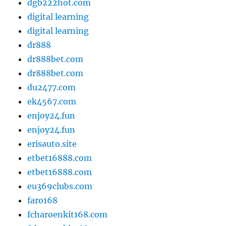
dgb222hot.com
digital learning
digital learning
dr888
dr888bet.com
dr888bet.com
du2477.com
ek4567.com
enjoy24.fun
enjoy24.fun
erisauto.site
etbet16888.com
etbet16888.com
eu369clubs.com
faro168
fcharoenkit168.com