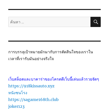
ค้นห
ค้นหา:
การบรรลุเป้าหมายมักมากับการตัดสินใจของเราใน
เวลาที่เรารับมันอย่างจริงใจ
เว็บสล็อตและบาคาร่าของโครตดีเว็บนี้เล่นแล้วรวยจัดๆ
https://918kissauto.xyz
หนังชนโรง
https://sagame168th.club
joker123