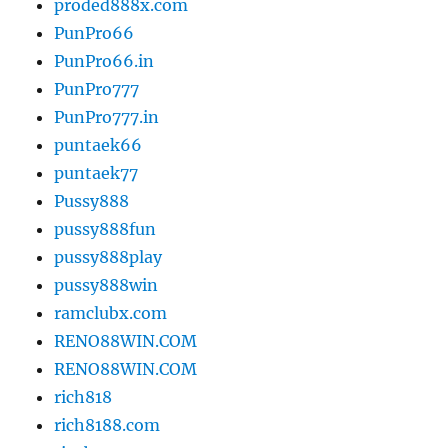
proded888x.com
PunPro66
PunPro66.in
PunPro777
PunPro777.in
puntaek66
puntaek77
Pussy888
pussy888fun
pussy888play
pussy888win
ramclubx.com
RENO88WIN.COM
RENO88WIN.COM
rich818
rich8188.com