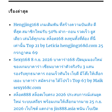
เรื่องล่าสุด
Hengjing168 เกมเดิมพัน ที่สร้างความบันเทิง ดี
ที่สุด สมาชิกใหม่รับ 50% ฝาก-ถอน รวดเร็ว ยูส
เดียว เล่นได้ทุกเกม สล็อต168 ลงทุนทั้งที่ต้อง ที่นี่
เท่านั้น Top 21 by Leticia hengjing168d.com 25
กรกฎาคม 69
Sexy168 8 ก.ย. 2026 บาคาร่า168 เปิดมุมมองใหม่
ของเกมบาคาร่า เซียนบาคาร่าตัวจริงรับ 3 แสน
รองรับทุกธนาคาร ถอนเร็วทันใจ เว็บดี มีโต๊ะให้เลือก
เยอะ บาคาร่า สมัครง่าย ได้โปรไว Top 67 by Maik
sexy168c.com
สล็อต888 สล็อตเว็บตรง 2026 ประสบการณ์เล่นยุค
ใหม่ ระบบเสถียร พร้อมเกมให้เลือกมากมาย 25 ก.ย.
2026 เว็บไซต์ แตกง่าย jin888.asia พนัน เว็บเปิด