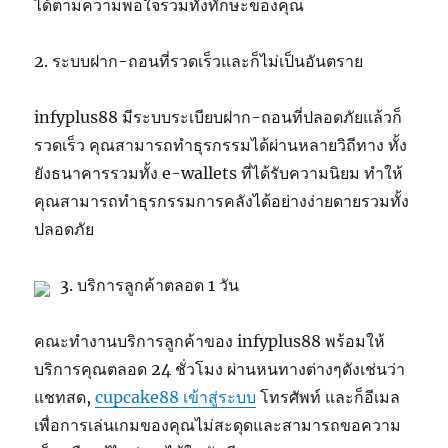
ได้ตามความพอใจรวมทั้งทักษะของคุณ
2. ระบบฝาก-ถอนที่รวดเร็วและก็ไม่เป็นอันตราย
infyplus88 มีระบบระเบียบฝาก-ถอนที่ปลอดภัยแล้วก็
รวดเร็ว คุณสามารถทำธุรกรรมได้ผ่านหลายวิถีทาง ทั้ง
ยังธนาคารรวมทั้ง e-wallets ที่ได้รับความนิยม ทำให้
คุณสามารถทำธุรกรรมการคลังได้อย่างง่ายดายรวมทั้ง
ปลอดภัย
3. บริการลูกค้าตลอด 1 วัน
คณะทำงานบริการลูกค้าของ infyplus88 พร้อมให้
บริการคุณตลอด 24 ชั่วโมง ผ่านหนทางต่างๆดังเช่นว่า
แชทสด,
cupcake88 เข้าสู่ระบบ
โทรศัพท์ และก็อีเมล
เพื่อการเล่นเกมของคุณไม่สะดุดและสามารถขอความ