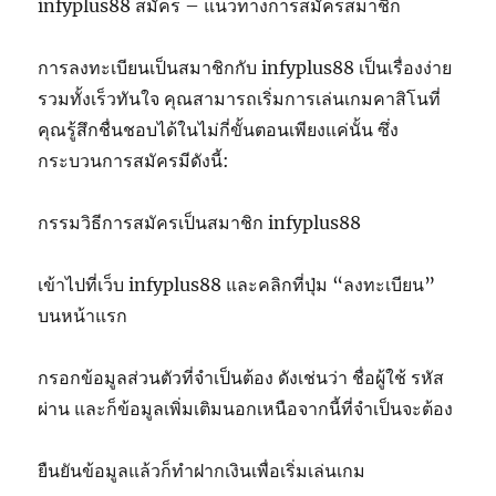
infyplus88 สมัคร – แนวทางการสมัครสมาชิก
การลงทะเบียนเป็นสมาชิกกับ infyplus88 เป็นเรื่องง่าย
รวมทั้งเร็วทันใจ คุณสามารถเริ่มการเล่นเกมคาสิโนที่
คุณรู้สึกชื่นชอบได้ในไม่กี่ขั้นตอนเพียงแค่นั้น ซึ่ง
กระบวนการสมัครมีดังนี้:
กรรมวิธีการสมัครเป็นสมาชิก infyplus88
เข้าไปที่เว็บ infyplus88 และคลิกที่ปุ่ม “ลงทะเบียน”
บนหน้าแรก
กรอกข้อมูลส่วนตัวที่จำเป็นต้อง ดังเช่นว่า ชื่อผู้ใช้ รหัส
ผ่าน และก็ข้อมูลเพิ่มเติมนอกเหนือจากนี้ที่จำเป็นจะต้อง
ยืนยันข้อมูลแล้วก็ทำฝากเงินเพื่อเริ่มเล่นเกม