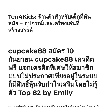
Ten4Kids: ร้านค้าสำหรับเด็กที่ทัน
สมัย – อุปกรณ์และเครื่องเล่นที่
สร้างสรรค์
cupcake88 สมัคร 10
กันยายน cupcake88 เครดิต
ฟรี แจกเครดิตพิเศษให้สมาชิก
แบบไม่ประกาศเพียงอยู่ในระบบ
ก็มีสิทธิ์ลุ้นรับกำไรเสริมโดยไม่รู้
ตัว Top 82 by Emily