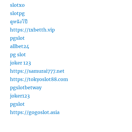
slotxo
slotpg
ดูหนังโป๊
https://1xbetth.vip
pgslot
allbet24
pg slot
joker 123
https://samurai777.net
https://tokyoslot88.com
pgslotbetway
joker123
pgslot
https://gogoslot.asia