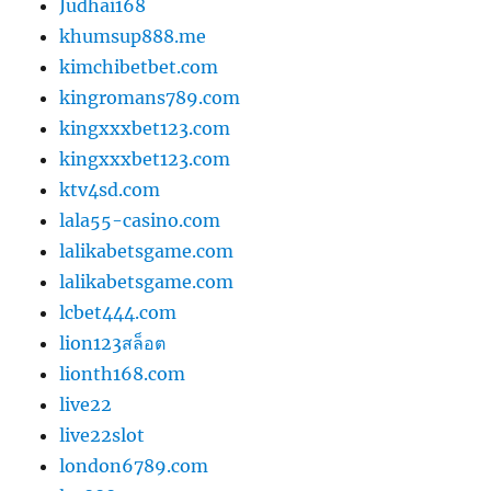
Judhai168
khumsup888.me
kimchibetbet.com
kingromans789.com
kingxxxbet123.com
kingxxxbet123.com
ktv4sd.com
lala55-casino.com
lalikabetsgame.com
lalikabetsgame.com
lcbet444.com
lion123สล็อต
lionth168.com
live22
live22slot
london6789.com