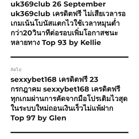
เรื่อง
uk369club 26 September
เรื่อง
ก่อน
uk369club เครดิตฟรี ไม่เสียเวลารอ
หน้า:
เกมเน้นโบนัสแตกไวใช้เวลาหมุนต่ำ
กว่า20วินาทีต่อรอบเพิ่มโอกาสชนะ
หลายทาง Top 93 by Kellie
ถัดไป
sexxybet168 เครดิตฟรี 23
เรื่อง
ต่อ
กรกฎาคม sexxybet168 เครดิตฟรี
ไป:
ทุกเกมผ่านการคัดจากมือโปรเติมไวสุด
ในระบบใหม่ถอนเงินเร็วไม่แพ้ฝาก
Top 97 by Glen