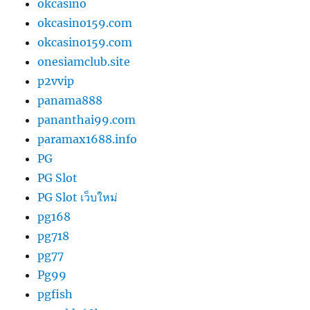
okcasino
okcasino159.com
okcasino159.com
onesiamclub.site
p2vvip
panama888
pananthai99.com
paramax1688.info
PG
PG Slot
PG Slot เว็บใหม่
pg168
pg718
pg77
Pg99
pgfish