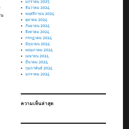
มกราคม 2025
า
ธันวาคม 2024
พฤศจิกายน 2024
่น
ตุลาคม 2024
กันยายน 2024
สิงหาคม 2024
กรกฎาคม 2024
มิถุนายน 2024
พฤษภาคม 2024
เมษายน 2024
มีนาคม 2024
กุมภาพันธ์ 2024
มกราคม 2024
ความเห็นล่าสุด
า