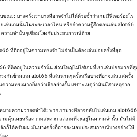
ับขณะ: บางครั้งเราบางทีอาจจำไม่ได้ด้วยซ้ำว่าเกมมีฟีเจอร์อะไร
เคยเล่นเกมนั้นในระยะเวลาไหน หรือจำความรู้สึกตอนเล่น alot66
 ความจำนั้นๆเชื่อมโยงกับประสบการณ์ด้วย
6 ที่ติดอยู่ในความทรงจำ ไม่จำเป็นต้องเล่นบ่อยครั้งที่สุด
 ที่ติดอยู่ในความจำนั้น ส่วนใหญ่ไม่ใช่เกมที่เราเล่นบ่อยมากที่สุ
งกันข้ามเกม alot66 ที่เล่นนานๆครั้งหรือบางทีอาจเล่นแค่ครั้ง
่ในความทรงมากยิ่งกว่าเสียอย่างงั้น เพราะเหตุว่ามันมีสาเหตุจาก
น
ด้หมายความว่าจดจำได้: พวกเราบางทีอาจกลับไปเล่นเกม alot666
วามคุ้นเคยหรือความสะดวก แต่เกมที่จะอยู่ในความจำนั้น มันไม่มี
รู้จักก็ได้ครับผม มันบางครั้งก็อาจจะมอบประสบการณ์บางอย่างให้
้เอง