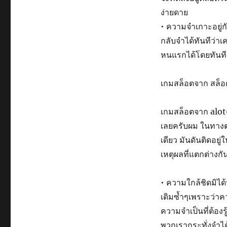
ง่ายดาย
• ความจำเกาะอยู่ก
กลับจำได้ทันทีว่า
หนแรกได้โดยทันที
เกมสล็อตจาก สล็อต6
เกมสล็อตจาก alot66
เลยครับผม ในทางตร
เดียว มันดันติดอยู
เหตุผลที่แตกต่างกั
• ความใกล้ชิดมิไ
เดิมซ้ำๆเพราะว่าค
ความจำเป็นที่ต้อง
พวกเรากระทั่งจำได