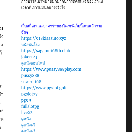
การบรรลุเป้าหมายมักมากับการตัดสินใจของเราใน
เวลาที่เรารับมันอย่างจริงใจ
เว็บสล็อตและบาคาร่าของโครตดีเว็บนี้เล่นแล้วรวย
กม
จัดๆ
ึง
https://918kissauto.xyz
คง
หนังชนโรง
https://sagame168th.club
้
joker123
น
ดูหนังออนไลน์
https://www.pussy888play.com
pussy888
บาคาร่า168
าก
https://www.pgslot.golf
ทำ
pgslot77
pg99
ย
fullslotpg
าง
live22
้น
ดูหนัง
ดูหนังฟรี
ร
ดูหนังฟรี