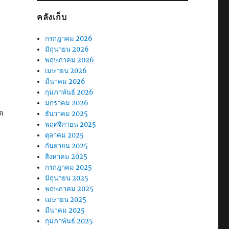
คลังเก็บ
กรกฎาคม 2026
มิถุนายน 2026
พฤษภาคม 2026
เมษายน 2026
มีนาคม 2026
กุมภาพันธ์ 2026
มกราคม 2026
ด
ธันวาคม 2025
พฤศจิกายน 2025
ตุลาคม 2025
กันยายน 2025
สิงหาคม 2025
กรกฎาคม 2025
มิถุนายน 2025
พฤษภาคม 2025
เมษายน 2025
มีนาคม 2025
กุมภาพันธ์ 2025