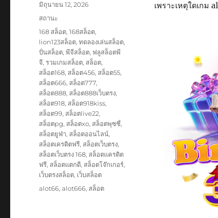
เขียน
มิถุนายน 12, 2026
เพราะเหตุใดเกม a
เมื่อ
รูป
สถานะ
แบบ
หมวด
168 สล็อต
,
168สล็อต
,
เรื่อง
หมู่
lion123สล็อต
,
ทดลองเล่นสล็อต
,
ปั่นสล็อต
,
พีจีสล็อต
,
ฟลูสล็อตพี
จี
,
รวมเกมสล็อต
,
สล็อต
,
สล็อต168
,
สล็อต456
,
สล็อต55
,
สล็อต666
,
สล็อต777
,
สล็อต888
,
สล็อต888เว็บตรง
,
สล็อต918
,
สล็อต918kiss
,
สล็อต99
,
สล็อตlive22
,
สล็อตpg
,
สล็อตxo
,
สล็อตพุซซี่
,
สล็อตยูฟ่า
,
สล็อตออนไลน์
,
สล็อตเครดิตฟรี
,
สล็อตเว็บตรง
,
สล็อตเว็บตรง 168
,
สล็อตเเครดิต
ฟรี
,
สล็อตแตกดี
,
สล็อตโจ๊กเกอร์
,
เว็บตรงสล็อต
,
เว็บสล็อต
ป้าย
alot66
,
alot666
,
สล็อต
กำกับ