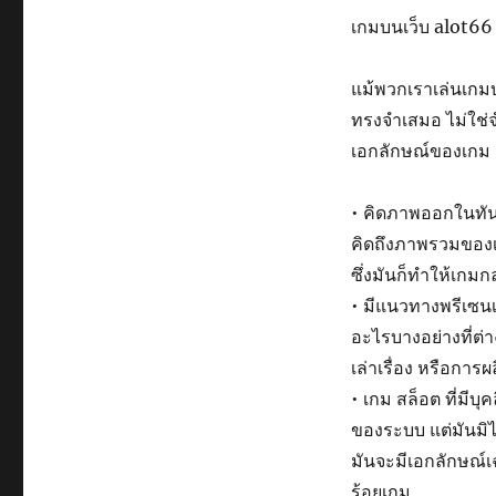
เกมบนเว็บ alot66 
แม้พวกเราเล่นเกมบ
ทรงจำเสมอ ไม่ใช่จ
เอกลักษณ์ของเกม สล
• คิดภาพออกในทันท
คิดถึงภาพรวมของเ
ซึ่งมันก็ทำให้เกม
• มีแนวทางพรีเซนเ
อะไรบางอย่างที่ต่
เล่าเรื่อง หรือกา
• เกม สล็อต ที่มี
ของระบบ แต่มันมิไ
มันจะมีเอกลักษณ์เ
ร้อยเกม