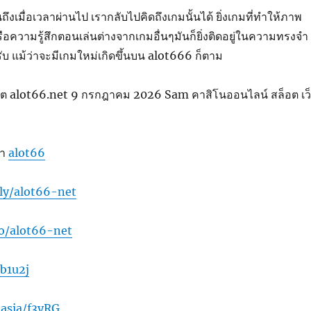
นถึงเมื่อเวลาผ่านไป เรากลับไปคิดถึงเกมนั้นได้ ยิ่งเกมที่ทำให้ภาพ
ือความรู้สึกตอนเล่นต่างจากเกมอื่นๆมันก็ยิ่งติดอยู่ในความทรงจำ
บ แม้ว่าจะมีเกมใหม่เกิดขึ้นบน alot666 ก็ตาม
็อต alot66.net 9 กรกฎาคม 2026 Sam คาสิโนออนไลน์ สล็อต เว
มา
alot66
.ly/alot66-net
fo/alot66-net
hb1u2j
.asia/f3yRG