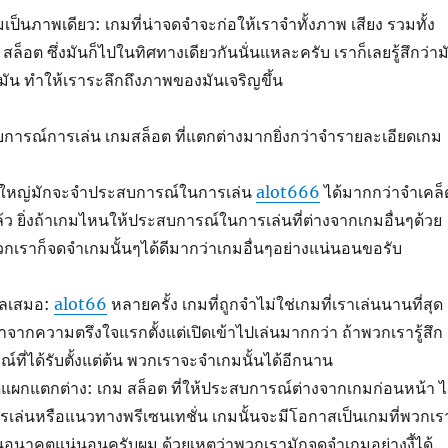
เป็นภาพเดียว: เกมที่น่าจดจำจะก่อให้เราจำทั้งภาพ เสียง รวมทั้ง
็อต ซึ่งมันก็ไปในทิศทางเดียวกันนั่นแหละครับ เราก็เลยรู้สึกว่าม
มัน ทำให้เราระลึกถึงภาพของมันเจริญขึ้น
การณ์การเล่น เกมสล็อต ที่แตกต่างมากยิ่งกว่าจำรายละเอียดเกม
วนใหญ่มักจะจำประสบการณ์ในการเล่น
alot666
ได้มากกว่าจำเคล็
ล้ว ยิ่งถ้าเกมไหนให้ประสบการณ์ในการเล่นที่ต่างจากเกมอื่นๆด้วย
พวกเราก็จดจำเกมนั้นๆได้ดีมากว่าเกมอื่นๆอย่างแน่นอนขอรับ
ผลเสมอ:
alot66
หลายครั้ง เกมที่ถูกจำไม่ใช่เกมที่เราเล่นนานที่สุด
มาจากความตรึงใจแรกตั้งแต่เปิดเข้าไปเล่นมากกว่า ถ้าพวกเรารู้สึก
ที่ได้รับตั้งแต่ต้น พวกเราจะจำเกมนั้นได้อีกนาน
ดแผกแตกต่าง: เกม สล็อต ที่ให้ประสบการณ์ต่างจากเกมก่อนหน้า ไ
รเล่นหรือแนวทางพรีเซนเทชั่น เกมนั้นจะมีโอกาสเป็นเกมที่พวกเร
นอนาคตแน่นอนครับผม ด้วยเหตุว่าพวกเรามักจดจำเกมอย่างงี้ได้