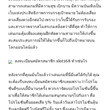
สามารถเล่นเกมที่มีความสุข เบิกบาน มีความบันเทิงเป็น
เว็บแห่งประสิทธิภาพการบรรลุเป้าหมาย ไม่ต้องเสี่ยง
ดวงเสี่ยงดวงอีกต่อไป เพราะว่าเว็บนี้ได้รับการรับรอง
และสารภาพจากสโมสรเกมสล็อตว่าดีที่สุด ทำให้การ
เล่นเกมคุ้มเพียงแต่คุณฝึกหัดความสามารถให้เก่งขึ้น
สะสมประสบการณ์ให้ได้มากขึ้นก็ไปถึงเป้าหมายบน
โลกออนไลน์แล้ว
ลงทะเบียนสมัครสมาชิก slot168 ทำเช่นไร
หลังจากที่คุณมั่นใจแล้วว่าเล่นเกมที่นี่มีแต่ได้กับได้ คุณ
จะต้องรีบลงทะเบียนสมัครสมาชิกเลยเพราะว่าโปรโม
ชั่นดีๆแบบงี้มีนานๆครั้ง พวกเราจัดแบ่งโปรโมชั่นนี้ขึ้น
มาเพื่อให้สมาชิกได้เล่นเกมสนุกสนานๆไปกับเรา คือ
โปรโมชั่นคืนยอดเสีย 5% วันแล้ววันเล่าโปรโมชั่นลุ้น
รับเครดิตฟรี โบนัสฟรีไม่ยั้ง ฯลฯ ซึ่งแต่ละโปรมีความ