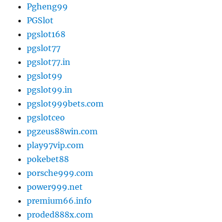
Pgheng99
PGSlot
pgslot168
pgslot77
pgslot77.in
pgslot99
pgslot99.in
pgslot999bets.com
pgslotceo
pgzeus88win.com
play97vip.com
pokebet88
porsche999.com
power999.net
premium66.info
proded888x.com