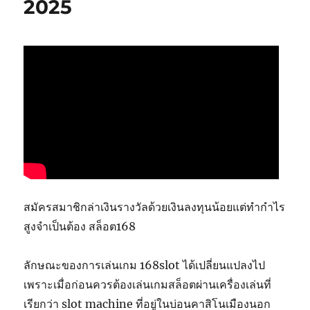
2025
สมัครสมาชิกล่าเงินรางวัลด้วยเงินลงทุนน้อยแต่ทำกำไร
สูงจำเป็นต้อง สล็อต168
ลักษณะของการเล่นเกม 168slot ได้เปลี่ยนแปลงไป
เพราะเมื่อก่อนควรต้องเล่นเกมสล็อตผ่านเครื่องเล่นที่
เรียกว่า slot machine ที่อยู่ในบ่อนคาสิโนเมืองนอก