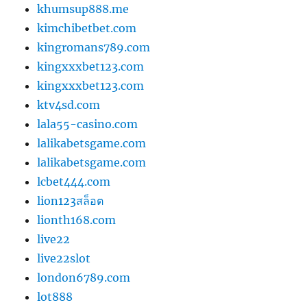
khumsup888.me
kimchibetbet.com
kingromans789.com
kingxxxbet123.com
kingxxxbet123.com
ktv4sd.com
lala55-casino.com
lalikabetsgame.com
lalikabetsgame.com
lcbet444.com
lion123สล็อต
lionth168.com
live22
live22slot
london6789.com
lot888