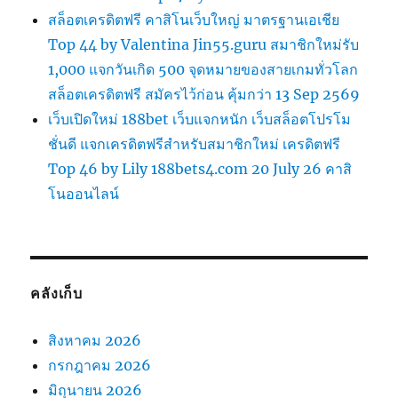
สล็อตเครดิตฟรี คาสิโนเว็บใหญ่ มาตรฐานเอเชีย
Top 44 by Valentina Jin55.guru สมาชิกใหม่รับ
1,000 แจกวันเกิด 500 จุดหมายของสายเกมทั่วโลก
สล็อตเครดิตฟรี สมัครไว้ก่อน คุ้มกว่า 13 Sep 2569
เว็บเปิดใหม่ 188bet เว็บแจกหนัก เว็บสล็อตโปรโม
ชั่นดี แจกเครดิตฟรีสำหรับสมาชิกใหม่ เครดิตฟรี
Top 46 by Lily 188bets4.com 20 July 26 คาสิ
โนออนไลน์
คลังเก็บ
สิงหาคม 2026
กรกฎาคม 2026
มิถุนายน 2026