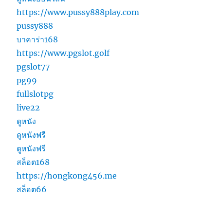
https://www.pussy888play.com
pussy888
บาคาร่า168
https://www.pgslot.golf
pgslot77
pg99
fullslotpg
live22
ดูหนัง
ดูหนังฟรี
ดูหนังฟรี
สล็อต168
https://hongkong456.me
สล็อต66