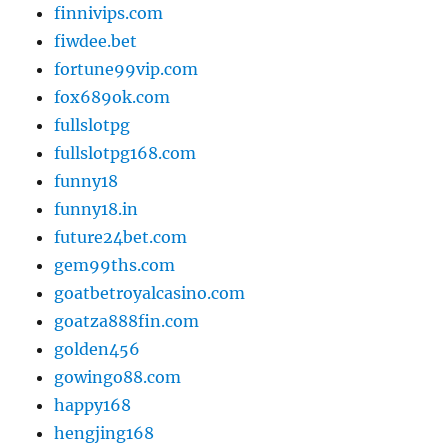
finnivips.com
fiwdee.bet
fortune99vip.com
fox689ok.com
fullslotpg
fullslotpg168.com
funny18
funny18.in
future24bet.com
gem99ths.com
goatbetroyalcasino.com
goatza888fin.com
golden456
gowingo88.com
happy168
hengjing168