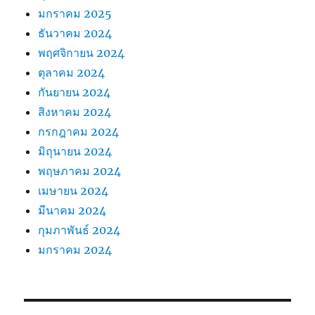
มกราคม 2025
ธันวาคม 2024
พฤศจิกายน 2024
ตุลาคม 2024
กันยายน 2024
สิงหาคม 2024
กรกฎาคม 2024
มิถุนายน 2024
พฤษภาคม 2024
เมษายน 2024
มีนาคม 2024
กุมภาพันธ์ 2024
มกราคม 2024