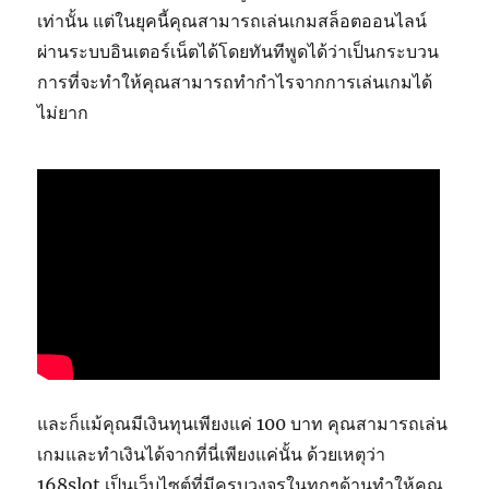
เท่านั้น แต่ในยุคนี้คุณสามารถเล่นเกมสล็อตออนไลน์
ผ่านระบบอินเตอร์เน็ตได้โดยทันทีพูดได้ว่าเป็นกระบวน
การที่จะทำให้คุณสามารถทำกำไรจากการเล่นเกมได้
ไม่ยาก
และก็แม้คุณมีเงินทุนเพียงแค่ 100 บาท คุณสามารถเล่น
เกมและทำเงินได้จากที่นี่เพียงแค่นั้น ด้วยเหตุว่า
168slot เป็นเว็บไซต์ที่มีครบวงจรในทุกๆด้านทำให้คุณ