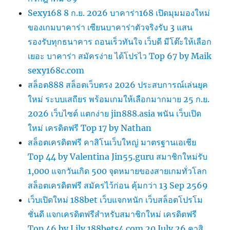
Sexy168 8 ก.ย. 2026 บาคาร่า168 เปิดมุมมองใหม่
ของเกมบาคาร่า เซียนบาคาร่าตัวจริงรับ 3 แสน
รองรับทุกธนาคาร ถอนเร็วทันใจ เว็บดี มีโต๊ะให้เลือก
เยอะ บาคาร่า สมัครง่าย ได้โปรไว Top 67 by Maik
sexy168c.com
สล็อต888 สล็อตเว็บตรง 2026 ประสบการณ์เล่นยุค
ใหม่ ระบบเสถียร พร้อมเกมให้เลือกมากมาย 25 ก.ย.
2026 เว็บไซต์ แตกง่าย jin888.asia พนัน เว็บเปิด
ใหม่ เครดิตฟรี Top 17 by Nathan
สล็อตเครดิตฟรี คาสิโนเว็บใหญ่ มาตรฐานเอเชีย
Top 44 by Valentina Jin55.guru สมาชิกใหม่รับ
1,000 แจกวันเกิด 500 จุดหมายของสายเกมทั่วโลก
สล็อตเครดิตฟรี สมัครไว้ก่อน คุ้มกว่า 13 Sep 2569
เว็บเปิดใหม่ 188bet เว็บแจกหนัก เว็บสล็อตโปรโม
ชั่นดี แจกเครดิตฟรีสำหรับสมาชิกใหม่ เครดิตฟรี
Top 46 by Lily 188bets4.com 20 July 26 คาสิ