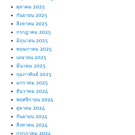
ตุลาคม 2025
กันยายน 2025
สิงหาคม 2025
กรกฎาคม 2025
มิถุนายน 2025
พฤษภาคม 2025
เมษายน 2025
มีนาคม 2025
กุมภาพันธ์ 2025
มกราคม 2025
ธันวาคม 2024
พฤศจิกายน 2024
ตุลาคม 2024
กันยายน 2024
สิงหาคม 2024
กรกฎาคม 2024