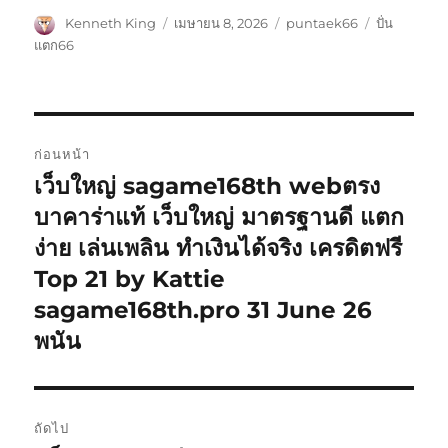
ผู้
เขียน
หมวด
ป้าย
Kenneth King
เมษายน 8, 2026
puntaek66
ปั่น
เขียน
เมื่อ
หมู่
กำกับ
แตก66
แนะแนว
ก่อนหน้า
เรื่อง
เว็บใหญ่ sagame168th webตรง
เรื่อง
ก่อน
บาคาร่าแท้ เว็บใหญ่ มาตรฐานดี แตก
หน้า:
ง่าย เล่นเพลิน ทำเงินได้จริง เครดิตฟรี
Top 21 by Kattie
sagame168th.pro 31 June 26
พนัน
ถัดไป