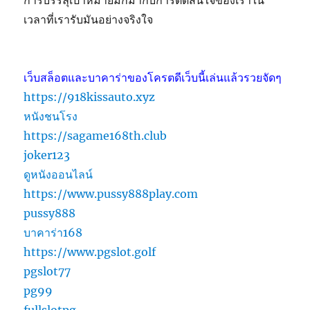
เวลาที่เรารับมันอย่างจริงใจ
เว็บสล็อตและบาคาร่าของโครตดีเว็บนี้เล่นแล้วรวยจัดๆ
https://918kissauto.xyz
หนังชนโรง
https://sagame168th.club
joker123
ดูหนังออนไลน์
https://www.pussy888play.com
pussy888
บาคาร่า168
https://www.pgslot.golf
pgslot77
pg99
fullslotpg