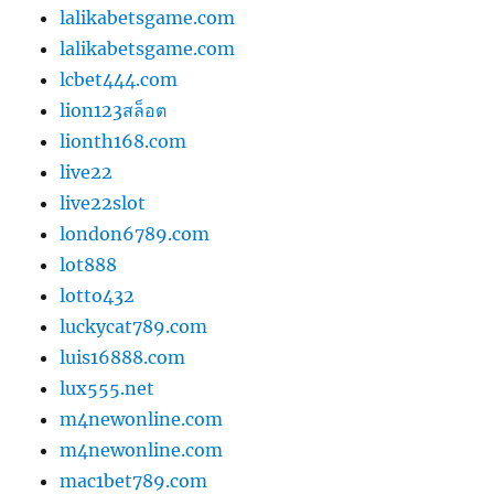
lalikabetsgame.com
lalikabetsgame.com
lcbet444.com
lion123สล็อต
lionth168.com
live22
live22slot
london6789.com
lot888
lotto432
luckycat789.com
luis16888.com
lux555.net
m4newonline.com
m4newonline.com
mac1bet789.com