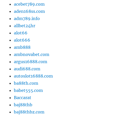
acebet789.com
aden168ss.com
adm789.info
allbet24hr
alot66
alot666
amb888
ambnovabet.com
argus16888.com
audi688.com
autoslot16888.com
ba88th.com
babet555.com
Baccarat
baj88thb
baj88thbz.com