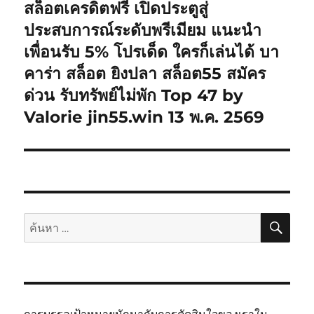
สล็อตเครดิตฟรี เปิดประตูสู่
เรื่อง
ต่อ
ประสบการณ์ระดับพรีเมียม แนะนำ
ไป:
เพื่อนรับ 5% โปรเด็ด ใครก็เล่นได้ บา
คาร่า สล็อต ยิงปลา สล็อต55 สมัคร
ด่วน รับทรัพย์ไม่พัก Top 47 by
Valorie jin55.win 13 พ.ค. 2569
ค้นห
ค้นหา:
การบรรลุเป้าหมายมักมากับการตัดสินใจของเราใน