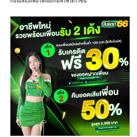
ก่อนเสมอเพื่อให้เจอเกมที่ใช่ได้ไวขึ้น