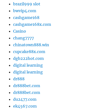
brazil999 slot
bwvip4.com
cashgame168
cashgame168x.com
Casino
chang7777
chinatown888.win
cupcake88x.com
dgb222hot.com
digital learning
digital learning
dr888
dr888bet.com
dr888bet.com
du2477.com
ek4567.com