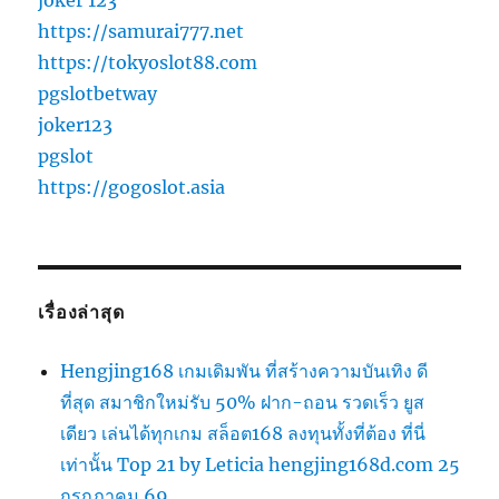
https://samurai777.net
https://tokyoslot88.com
pgslotbetway
joker123
pgslot
https://gogoslot.asia
เรื่องล่าสุด
Hengjing168 เกมเดิมพัน ที่สร้างความบันเทิง ดี
ที่สุด สมาชิกใหม่รับ 50% ฝาก-ถอน รวดเร็ว ยูส
เดียว เล่นได้ทุกเกม สล็อต168 ลงทุนทั้งที่ต้อง ที่นี่
เท่านั้น Top 21 by Leticia hengjing168d.com 25
กรกฎาคม 69