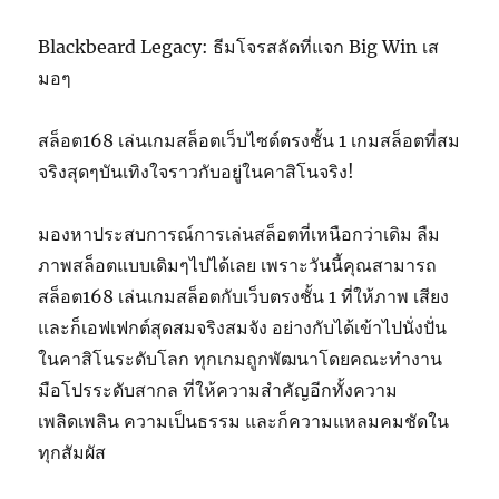
Blackbeard Legacy: ธีมโจรสลัดที่แจก Big Win เส
มอๆ
สล็อต168 เล่นเกมสล็อตเว็บไซต์ตรงชั้น 1 เกมสล็อตที่สม
จริงสุดๆบันเทิงใจราวกับอยู่ในคาสิโนจริง!
มองหาประสบการณ์การเล่นสล็อตที่เหนือกว่าเดิม ลืม
ภาพสล็อตแบบเดิมๆไปได้เลย เพราะวันนี้คุณสามารถ
สล็อต168 เล่นเกมสล็อตกับเว็บตรงชั้น 1 ที่ให้ภาพ เสียง
และก็เอฟเฟกต์สุดสมจริงสมจัง อย่างกับได้เข้าไปนั่งปั่น
ในคาสิโนระดับโลก ทุกเกมถูกพัฒนาโดยคณะทำงาน
มือโปรระดับสากล ที่ให้ความสำคัญอีกทั้งความ
เพลิดเพลิน ความเป็นธรรม และก็ความแหลมคมชัดใน
ทุกสัมผัส