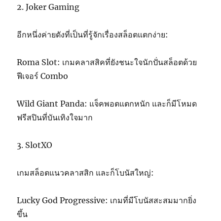
2. Joker Gaming
อีกหนึ่งค่ายดังที่เป็นที่รู้จักเรื่องสล็อตแตกง่าย:
Roma Slot: เกมคลาสสิคที่ยังชนะใจนักปั่นสล็อตด้วย
ฟีเจอร์ Combo
Wild Giant Panda: แจ็คพอตแตกหนัก และก็มีโหมด
ฟรีสปินที่บันเทิงใจมาก
3. SlotXO
เกมสล็อตแนวคลาสสิก และก็โบนัสใหญ่:
Lucky God Progressive: เกมที่มีโบนัสสะสมมากยิ่ง
ขึ้น