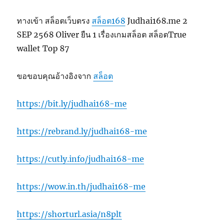
ทางเข้า สล็อตเว็บตรง
สล็อต168
Judhai168.me 2
SEP 2568 Oliver ยืน 1 เรื่องเกมสล็อต สล็อตTrue
wallet Top 87
ขอขอบคุณอ้างอิงจาก
สล็อต
https://bit.ly/judhai168-me
https://rebrand.ly/judhai168-me
https://cutly.info/judhai168-me
https://wow.in.th/judhai168-me
https://shorturl.asia/n8plt