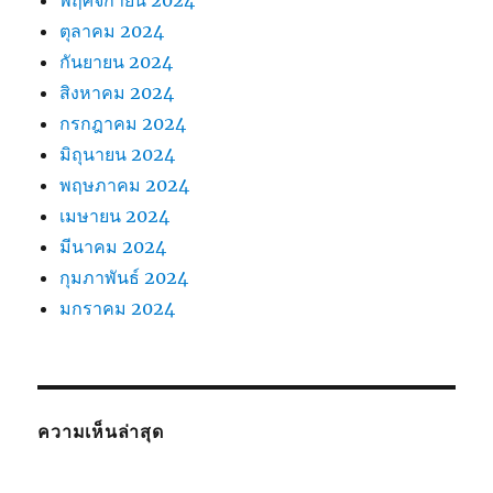
ตุลาคม 2024
กันยายน 2024
สิงหาคม 2024
กรกฎาคม 2024
มิถุนายน 2024
พฤษภาคม 2024
เมษายน 2024
มีนาคม 2024
กุมภาพันธ์ 2024
มกราคม 2024
ความเห็นล่าสุด