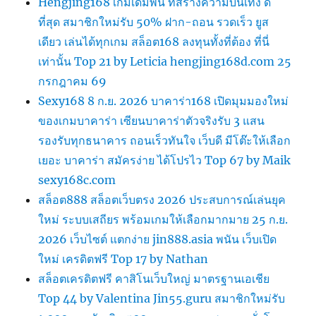
Hengjing168 เกมเดิมพัน ที่สร้างความบันเทิง ดี
ที่สุด สมาชิกใหม่รับ 50% ฝาก-ถอน รวดเร็ว ยูส
เดียว เล่นได้ทุกเกม สล็อต168 ลงทุนทั้งที่ต้อง ที่นี่
เท่านั้น Top 21 by Leticia hengjing168d.com 25
กรกฎาคม 69
Sexy168 8 ก.ย. 2026 บาคาร่า168 เปิดมุมมองใหม่
ของเกมบาคาร่า เซียนบาคาร่าตัวจริงรับ 3 แสน
รองรับทุกธนาคาร ถอนเร็วทันใจ เว็บดี มีโต๊ะให้เลือก
เยอะ บาคาร่า สมัครง่าย ได้โปรไว Top 67 by Maik
sexy168c.com
สล็อต888 สล็อตเว็บตรง 2026 ประสบการณ์เล่นยุค
ใหม่ ระบบเสถียร พร้อมเกมให้เลือกมากมาย 25 ก.ย.
2026 เว็บไซต์ แตกง่าย jin888.asia พนัน เว็บเปิด
ใหม่ เครดิตฟรี Top 17 by Nathan
สล็อตเครดิตฟรี คาสิโนเว็บใหญ่ มาตรฐานเอเชีย
Top 44 by Valentina Jin55.guru สมาชิกใหม่รับ