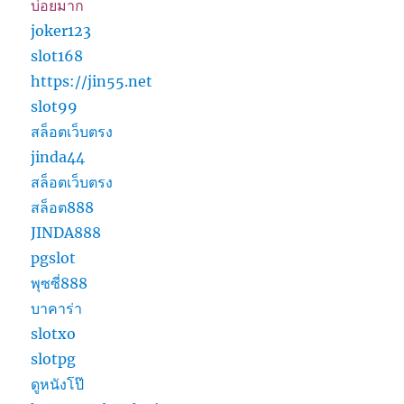
บ่อยมาก
joker123
slot168
https://jin55.net
slot99
สล็อตเว็บตรง
jinda44
สล็อตเว็บตรง
สล็อต888
JINDA888
pgslot
พุซซี่888
บาคาร่า
slotxo
slotpg
ดูหนังโป๊