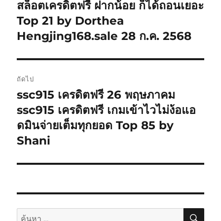
สล็อตเครดิตฟรี ฝากน้อย ก็ได้ถอนเยอะ
Top 21 by Dorthea
Hengjing168.sale 28 ก.ค. 2568
ถัดไป
ssc915 เครดิตฟรี 26 พฤษภาคม
เรื่อง
ต่อ
ssc915 เครดิตฟรี เกมเข้าไวไม่ง้อแอ
ไป:
ดมินจ่ายเต็มทุกยอด Top 85 by
Shani
ค้นห
ค้นหา: