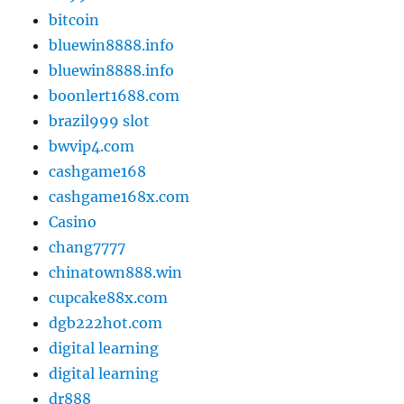
bitcoin
bluewin8888.info
bluewin8888.info
boonlert1688.com
brazil999 slot
bwvip4.com
cashgame168
cashgame168x.com
Casino
chang7777
chinatown888.win
cupcake88x.com
dgb222hot.com
digital learning
digital learning
dr888