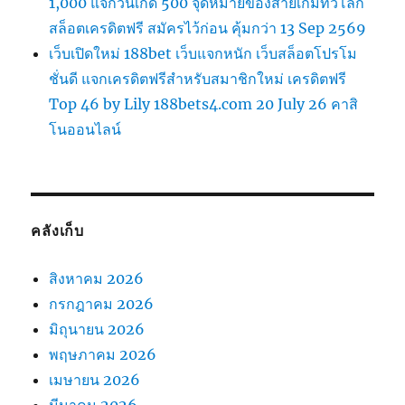
1,000 แจกวันเกิด 500 จุดหมายของสายเกมทั่วโลก
สล็อตเครดิตฟรี สมัครไว้ก่อน คุ้มกว่า 13 Sep 2569
เว็บเปิดใหม่ 188bet เว็บแจกหนัก เว็บสล็อตโปรโม
ชั่นดี แจกเครดิตฟรีสำหรับสมาชิกใหม่ เครดิตฟรี
Top 46 by Lily 188bets4.com 20 July 26 คาสิ
โนออนไลน์
คลังเก็บ
สิงหาคม 2026
กรกฎาคม 2026
มิถุนายน 2026
พฤษภาคม 2026
เมษายน 2026
มีนาคม 2026