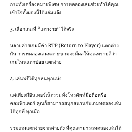
กระทั่งเครื่องหมายพิเศษ การทดลองเล่นช่วยทำให้คุณ
เข้าใจทั้งผองนี้ได้แจ่มแจ้ง
3. เลือกเกมที่ “แตกง่าย” ได้จริง
หลายค่ายเกมมีค่า RTP (Return to Player) แตกต่าง
กัน การทดลองเล่นหลายๆเกมจะมีผลให้คุณทราบดีว่า
เกมไหนแตกบ่อย แตกง่าย
4. เล่นฟรีได้ทุกหนทุกแห่ง
แค่เพียงมีอินเทอร์เน็ตรวมทั้งโทรศัพท์มือถือหรือ
คอมพิวเตอร์ คุณก็สามารถสนุกสนานกับเกมทดลองเล่น
ได้ทุกที่ ทุกเมื่อ
รวมเกมแตกง่ายจากค่ายดัง ที่คุณสามารถทดลองเล่นได้