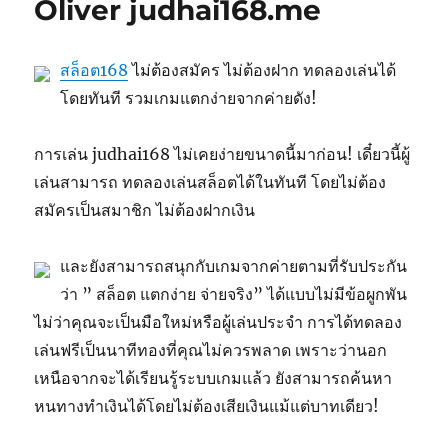
Oliver judhai168.me
สล็อต168
ไม่ต้องสมัคร ไม่ต้องฝาก ทดลองเล่นได้
โดยทันที รวมเกมแตกง่ายจากค่ายดัง!
การเล่น judhai168 ไม่เคยง่ายขนาดนี้มาก่อน! เดี๋ยวนี้ผู้
เล่นสามารถ ทดลองเล่นสล็อตได้ในทันที โดยไม่ต้อง
สมัครเป็นสมาชิก ไม่ต้องฝากเงิน
และยังสามารถสนุกกับเกมจากค่ายตามที่รับประกัน
ว่า ” สล็อต แตกง่าย จ่ายจริง” ได้แบบไม่มีข้อผูกพัน
ไม่ว่าคุณจะเป็นมือใหม่หรือผู้เล่นประจำ การได้ทดลอง
เล่นฟรีเป็นนาทีทองที่คุณไม่ควรพลาด เพราะว่านอก
เหนือจากจะได้เรียนรู้ระบบเกมแล้ว ยังสามารถค้นหา
หนทางทำเงินได้โดยไม่ต้องเสียเงินแม้แต่บาทเดียว!