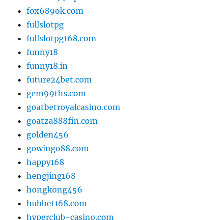
fox689ok.com
fullslotpg
fullslotpg168.com
funny18
funny18.in
future24bet.com
gem99ths.com
goatbetroyalcasino.com
goatza888fin.com
golden456
gowingo88.com
happy168
hengjing168
hongkong456
hubbet168.com
hyperclub-casino.com