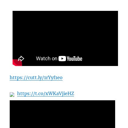
https://cutt.ly/1rYyf1eo
https://t.co/xWKaVjieHZ