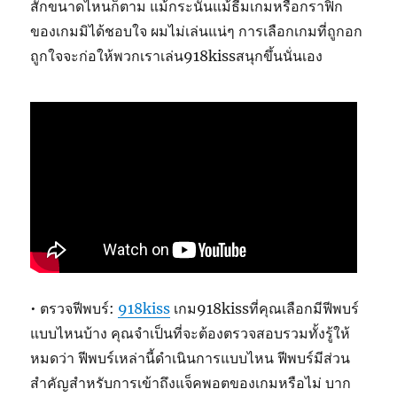
สักขนาดไหนก็ตาม แม้กระนั้นแม้ธีมเกมหรือกราฟิก
ของเกมมิได้ชอบใจ ผมไม่เล่นแน่ๆ การเลือกเกมที่ถูกอก
ถูกใจจะก่อให้พวกเราเล่น918kissสนุกขึ้นนั่นเอง
• ตรวจฟีพบร์:
918kiss
เกม918kissที่คุณเลือกมีฟีพบร์
แบบไหนบ้าง คุณจำเป็นที่จะต้องตรวจสอบรวมทั้งรู้ให้
หมดว่า ฟีพบร์เหล่านี้ดำเนินการแบบไหน ฟีพบร์มีส่วน
สำคัญสำหรับการเข้าถึงแจ็คพอตของเกมหรือไม่ บาก