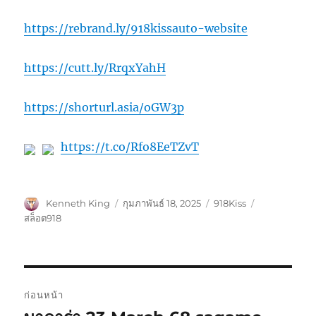
https://rebrand.ly/918kissauto-website
https://cutt.ly/RrqxYahH
https://shorturl.asia/oGW3p
https://t.co/Rfo8EeTZvT
ผู้
เขียน
หมวด
ป้าย
Kenneth King
กุมภาพันธ์ 18, 2025
918Kiss
เขียน
เมื่อ
หมู่
กำกับ
สล็อต918
แนะแนว
ก่อนหน้า
เรื่อง