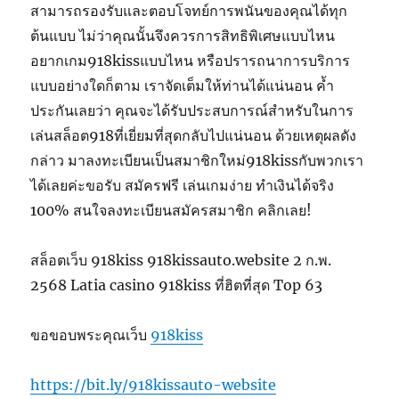
สามารถรองรับและตอบโจทย์การพนันของคุณได้ทุก
ต้นแบบ ไม่ว่าคุณนั้นจึงควรการสิทธิพิเศษแบบไหน
อยากเกม918kissแบบไหน หรือปรารถนาการบริการ
แบบอย่างใดก็ตาม เราจัดเต็มให้ท่านได้แน่นอน ค้ำ
ประกันเลยว่า คุณจะได้รับประสบการณ์สำหรับในการ
เล่นสล็อต918ที่เยี่ยมที่สุดกลับไปแน่นอน ด้วยเหตุผลดัง
กล่าว มาลงทะเบียนเป็นสมาชิกใหม่918kissกับพวกเรา
ได้เลยค่ะขอรับ สมัครฟรี เล่นเกมง่าย ทำเงินได้จริง
100% สนใจลงทะเบียนสมัครสมาชิก คลิกเลย!
สล็อตเว็บ 918kiss 918kissauto.website 2 ก.พ.
2568 Latia casino 918kiss ที่ฮิตที่สุด Top 63
ขอขอบพระคุณเว็บ
918kiss
https://bit.ly/918kissauto-website