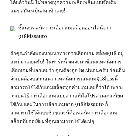
ได้แล้ววันนี้ ไม่พลาดทุกความเพลิดเพลินแบบจัดเต็ม
แน่ๆ สมัครเป็นสมาชิกเลย!
ชี้แนะเทคนิคการเลือกเกมสล็อตออนไลน์จาก
918kissauto
ถ้าคุณกำลังมองหาแนวทางการเลือกเกม สล็อต918 อยู่
ล่ะก็ มาเลยครับ! ในพาร์ทนี้ ผมจะมาชี้แนะเทคนิคการ
เลือกเกมที่บอกเลยว่า คุณต้องถูกใจแน่นอนครับ ก่อนอื่น
จำเป็นต้องบอกก่อนว่า เทคนิคการเล่นเกม918kissนี้
สามารถใช้ได้กับเกมสล็อตทุกค่ายเกมเลยก็ว่าได้ เพราะ
ว่าเป็นวิธีการเลือกเกมแบบสากลที่มือโปรส่วนมากนิยม
ใช้กัน และในการเลือกเกมจาก 918kissauto ก็
สามารถใช้ได้แบบชิวๆและนี่คือเทคนิคการเลือกเกม
สล็อตที่ยอดเยี่ยมที่คุณสามารถใช้ได้แน่ๆ