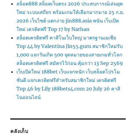
สล็อต888 สล็อตเว็บตรง 2026 ประสบการณ์เล่นยุค
ใหม่ ระบบเสถียร พร้อมเกมให้เลือกมากมาย 25 ก.ย.
2026 เว็บไซต์ แตกง่าย jin888.asia พนัน เว็บเปิด
ใหม่ เครดิตฟรี Top 17 by Nathan
สล็อตเครดิตฟรี คาสิโนเว็บใหญ่ มาตรฐานเอเชีย
Top 44 by Valentina Jin55.guru สมาชิกใหม่รับ
1,000 แจกวันเกิด 500 จุดหมายของสายเกมทั่วโลก
สล็อตเครดิตฟรี สมัครไว้ก่อน คุ้มกว่า 13 Sep 2569
เว็บเปิดใหม่ 188bet เว็บแจกหนัก เว็บสล็อตโปรโม
ชั่นดี แจกเครดิตฟรีสำหรับสมาชิกใหม่ เครดิตฟรี
Top 46 by Lily 188bets4.com 20 July 26 คาสิ
โนออนไลน์
คลังเก็บ