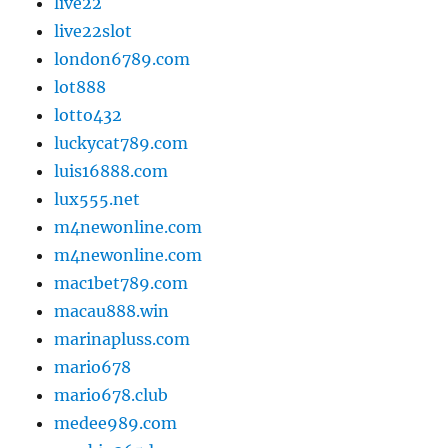
live22
live22slot
london6789.com
lot888
lotto432
luckycat789.com
luis16888.com
lux555.net
m4newonline.com
m4newonline.com
mac1bet789.com
macau888.win
marinapluss.com
mario678
mario678.club
medee989.com