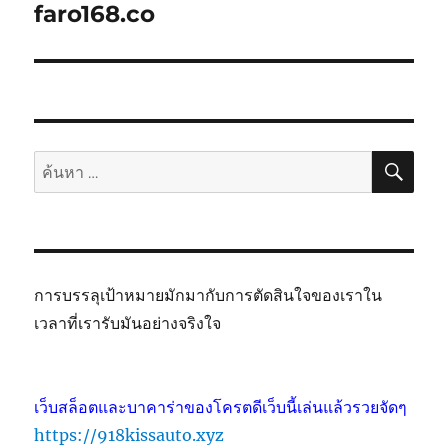
faro168.co
ค้นห
ค้นหา:
การบรรลุเป้าหมายมักมากับการตัดสินใจของเราใน
เวลาที่เรารับมันอย่างจริงใจ
เว็บสล็อตและบาคาร่าของโครตดีเว็บนี้เล่นแล้วรวยจัดๆ
https://918kissauto.xyz